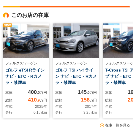
このお店の在庫
NEW
フォルクスワーゲン
フォルクスワーゲン
フォルクスワー
ゴルフ eTSI Rライン
ゴルフ TSI ハイライ
T-Cross TS
ナビ・ETC・Rカメ
ン ナビ・ETC・Rカメ
ブ ナビ・ETC
ラ・禁煙車
ラ・禁煙車
ラ・禁煙車
400
145
1
本体
.0
万円
本体
.0
万円
本体
410
158
2
総額
.9
万円
総額
万円
総額
年式
2025
年
年式
2017
年
年式
走行
0.1
万km
走行
3.2
万km
走行
在庫一覧を見る