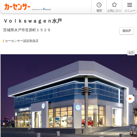
履歴
お気に入り
メニュー
Ｖｏｌｋｓｗａｇｅｎ水戸
茨城県水戸市笠原町１５２９
MAP
カーセンサー認定取扱店
1/7