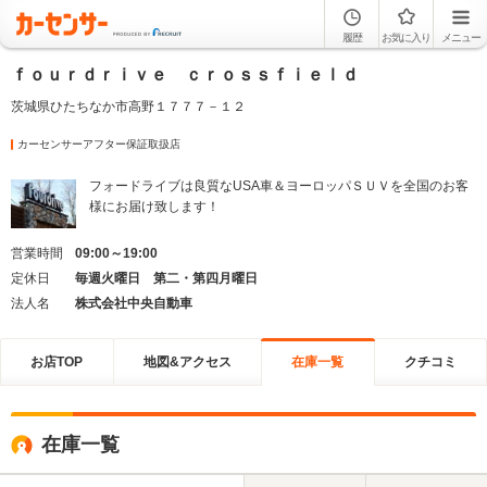
履歴
お気に入り
メニュー
ｆｏｕｒｄｒｉｖｅ ｃｒｏｓｓｆｉｅｌｄ
茨城県ひたちなか市高野１７７７－１２
カーセンサーアフター保証取扱店
フォードライブは良質なUSA車＆ヨーロッパＳＵＶを全国のお客
様にお届け致します！
営業時間
09:00～19:00
定休日
毎週火曜日 第二・第四月曜日
法人名
株式会社中央自動車
お店TOP
地図&アクセス
在庫一覧
クチコミ
在庫一覧