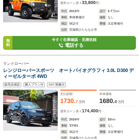
33,800
通常ローン
月々
円
年式
2013
年
走行
3.7
万km
車検
車検整備付
修復
なし
保証
保証付
整備
法定整備付
住所
茨城県ひたちなか市
今すぐ在庫確認・見積依頼
無
電話する
料
ランドローバー
レンジローバースポーツ オートバイオグラフィ 3.0L D300 デ
ィーゼルターボ 4WD
販売店保証
購入プラン付
360°画像付
支払総額
本体価格
1730.
1680.
7
0
万円
万円
174,400
通常ローン
月々
円
年式
2024
年
走行
32
km
車検
'27/01
修復
なし
保証
保証付
整備
法定整備付
住所
茨城県ひたちなか市