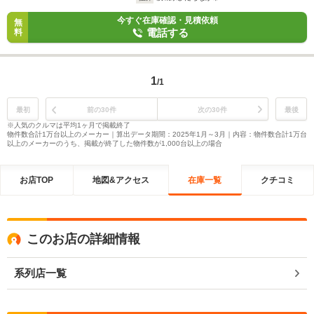
今すぐ在庫確認・見積依頼
無
電話する
料
1
/1
最初
前の30件
次の30件
最後
※人気のクルマは平均1ヶ月で掲載終了
物件数合計1万台以上のメーカー｜算出データ期間：2025年1月～3月｜内容：物件数合計1万台
以上のメーカーのうち、掲載が終了した物件数が1,000台以上の場合
お店TOP
地図&アクセス
在庫一覧
クチコミ
このお店の詳細情報
系列店一覧