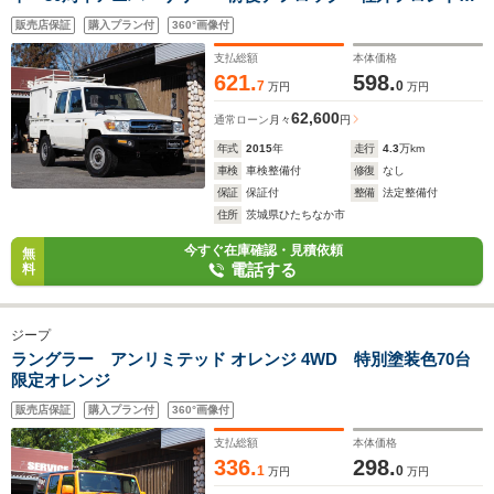
ンパー 社外リアバンパー フェンダーミラー サブバッテリ
販売店保証
購入プラン付
360°画像付
ー 3kwインバーター バン登録構造変更済み
支払総額
本体価格
621.
598.
7
0
万円
万円
62,600
通常ローン
月々
円
年式
2015
年
走行
4.3
万km
車検
車検整備付
修復
なし
保証
保証付
整備
法定整備付
住所
茨城県ひたちなか市
今すぐ在庫確認・見積依頼
無
電話する
料
ジープ
ラングラー アンリミテッド オレンジ 4WD 特別塗装色70台
限定オレンジ
販売店保証
購入プラン付
360°画像付
支払総額
本体価格
336.
298.
1
0
万円
万円