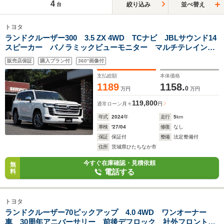
4
絞り込み
並べ替え
台
トヨタ
ランドクルーザー300 3.5 ZX 4WD TCナビ JBLサウンド14
スピーカー パノラミックビューモニター マルチテレインモ
ニター リアエンターテインメント 純正ヒッチメンバー ル
販売店保証
購入プラン付
360°画像付
ーフレール 寒冷地仕様 クールボックス
支払総額
本体価格
1189
1158.
0
万円
万円
119,800
通常ローン
月々
円
年式
2024
年
走行
5
km
車検
'27/04
修復
なし
保証
保証付
整備
法定整備付
住所
茨城県ひたちなか市
今すぐ在庫確認・見積依頼
無
電話する
料
トヨタ
ランドクルーザー70ピックアップ 4.0 4WD ワンオーナー
車 30周年アニバーサリー 前後デフロック 社外フロントバ