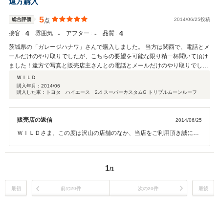
遠方購入
5
総合評価
2014/06/25投稿
点
4
‐
‐
4
接客 :
雰囲気 :
アフター :
品質 :
茨城県の「ガレージハナワ」さんで購入しました。 当方は関西で、電話とメ
ールだけのやり取りでしたが、こちらの要望を可能な限り精一杯聞いて頂け
ました！遠方で写真と販売店主さんとの電話とメールだけのやり取りでした
が、気持ち良く納車まで済みました。 関東にも友人が多いので、勧めたい店
ＷＩＬＤ
舗です。 また、次も購入する際には、一番に問い合わせてみようと思いま
購入年月：
2014/06
購入した車：トヨタ ハイエース 2.4 スーパーカスタムG トリプルムーンルーフ
す。
販売店の返信
2014/06/25
ＷＩＬＤさま。この度は沢山の店舗のなか、当店をご利用頂き誠にあ
りがとうございました。遠方の為ご来店できず、お会いできなかった
のが残念です。アフターサービスも出来ないですが、何かありました
らお気軽にご連絡ください。また、ＷＩＬＤ様からのご紹介のお客様
1
/1
には、たっぷりサービスいたしますので、宜しくお願い致します。
最初
前の20件
次の20件
最後