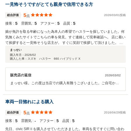
一見怖そうですがとても親身で信用できる方
5
総合評価
2026/03/01投稿
点
5
5
5
5
接客 :
雰囲気 :
アフター :
品質 :
娘が免許を取る年齢になった為本人の希望でハスラーを探していました。何
気無くみたサイトでこちらの車を発見。すぐ連絡して現車確認へ。 店に着い
て挨拶すると一見怖そうな店主が。 すぐに笑顔で挨拶して頂けました。 車
もとても綺麗で良い状態。 話をして行く時間と共にここで車を買わせて頂き
まっせい
たい気持ちに。 車検やアフターサポートの話も聞かせて頂けて本当に車好き
購入年月：
2026/02
購入した車：スズキ ハスラー 660 ハイブリッド X
の方だと思えました。 これからも大事に乗らせていただきます。
販売店の返信
2026/03/02
まっせい様。この度は当店での購入有難うございました。ご自宅から
の距離もさほど遠くなく、また何かあれば、購入車輛にかかわらずお
問合せ下さい。お嬢様のお仕事先も近いので、オイル交換お待ちして
おります。
車両一目惚れによる購入
5
総合評価
2016/04/29投稿
点
5
‐
5
5
接客 :
雰囲気 :
アフター :
品質 :
先日、civic SIRⅡを購入させていただきました。車両を見てすぐに問い合わ