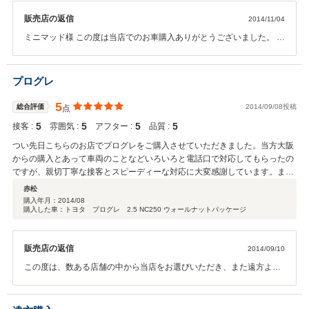
販売店の返信
2014/11/04
ミニマッド様 この度は当店でのお車購入ありがとうございました。 ま
た、このような高い評価まで頂き、ありがとうございました。 今後
も、何かありましたらお気軽にご連絡ください。
プログレ
5
総合評価
2014/09/08投稿
点
5
5
5
5
接客 :
雰囲気 :
アフター :
品質 :
つい先日こちらのお店でプログレをご購入させていただきました。当方大阪
からの購入とあって車両のことなどいろいろと電話口で対応してもらったの
ですが、親切丁寧な接客とスピーディーな対応に大変感謝しています。また
機会が有りましたらぜひともこちらにご相談させていただきたいと思いま
赤松
す。
購入年月：
2014/08
購入した車：トヨタ プログレ 2.5 NC250 ウォールナットパッケージ
販売店の返信
2014/09/10
この度は、数ある店舗の中から当店をお選びいただき、また遠方より
来店いただき、誠にありがとうございます。今後もご遠慮なく何かあ
りましたらご連絡ください。微力ではありますがお力になれればと思
います。