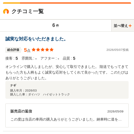
クチコミ一覧
6
並べ替え
件
誠実な対応をいただきました。
5
総合評価
2026/05/07投稿
点
5
‐
‐
5
接客 :
雰囲気 :
アフター :
品質 :
オンラインで購入しましたが、安心して取引できました。 陸送でもってきて
もらった方も人柄もよく誠実な応対をしてくれて良かったです。 このたびは
ありがとうございました。
ナギ
購入年月：
2026/03
購入した車：ダイハツ ハイゼットトラック
販売店の返信
2026/05/09
この度は当店の車両の購入ありがとうございました。納車時に道を間
違えて、トラックが通れないところまで行ってしまい、ひやひやしま
した。 また機会がありましたら、宜しくお願いします。