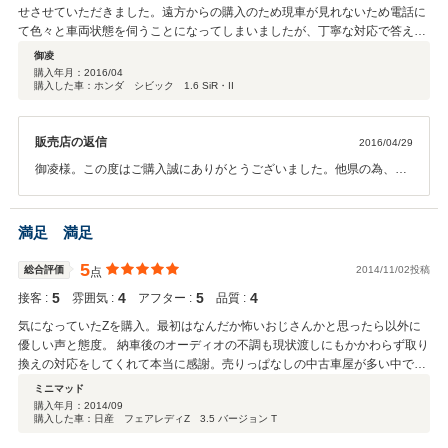
せさせていただきました。遠方からの購入のため現車が見れないため電話に
て色々と車両状態を伺うことになってしまいましたが、丁寧な対応で答えて
いただきたいへんありがたかったです。また購入までの流れについても丁寧
御凌
にご回答していただいたので安心して購入できました。納車の際には、今後
購入年月：
2016/04
購入した車：ホンダ シビック 1.6 SiR・II
の車両不具合が出てきた際の相談も乗っていただけるとのことでアフターも
しっかりされていると感じます。
販売店の返信
2016/04/29
御凌様。この度はご購入誠にありがとうございました。他県の為、何
かありましてもすぐの対応ができませんが、何かありましたらご連絡
ください。できる限りのサポートは致します。今後ともよろしくお願
い致します。
満足 満足
5
総合評価
2014/11/02投稿
点
5
4
5
4
接客 :
雰囲気 :
アフター :
品質 :
気になっていたZを購入。最初はなんだか怖いおじさんかと思ったら以外に
優しい声と態度。 納車後のオーディオの不調も現状渡しにもかかわらず取り
換えの対応をしてくれて本当に感謝。売りっぱなしの中古車屋が多い中で見
上げたものだ。今後もここで気になる車があれば購入したい。
ミニマッド
購入年月：
2014/09
購入した車：日産 フェアレディZ 3.5 バージョン T