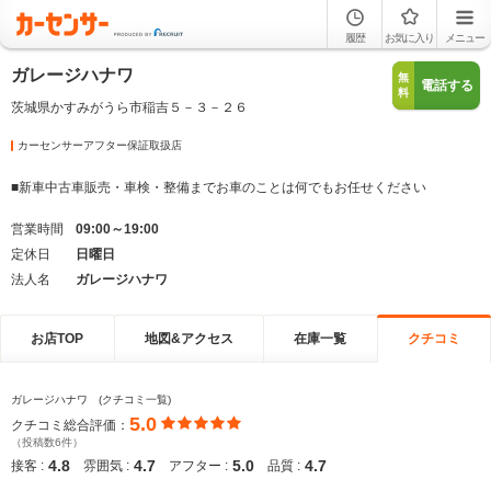
履歴
お気に入り
メニュー
ガレージハナワ
無
電話する
料
茨城県かすみがうら市稲吉５－３－２６
カーセンサーアフター保証取扱店
■新車中古車販売・車検・整備までお車のことは何でもお任せください
営業時間
09:00～19:00
定休日
日曜日
法人名
ガレージハナワ
お店TOP
地図&アクセス
在庫一覧
クチコミ
ガレージハナワ (クチコミ一覧)
5.0
クチコミ総合評価：
（投稿数6件）
4.8
4.7
5.0
4.7
接客 :
雰囲気 :
アフター :
品質 :