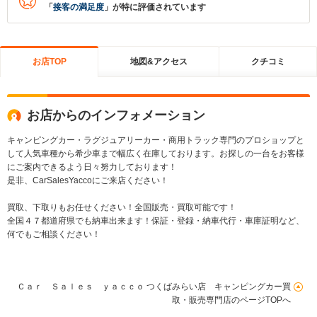
「
接客の満足度
」が特に評価されています
お店TOP
地図&アクセス
クチコミ
お店からのインフォメーション
キャンピングカー・ラグジュアリーカー・商用トラック専門のプロショップと
して人気車種から希少車まで幅広く在庫しております。お探しの一台をお客様
にご案内できるよう日々努力しております！
是非、CarSalesYaccoにご来店ください！
買取、下取りもお任せください！全国販売・買取可能です！
全国４７都道府県でも納車出来ます！保証・登録・納車代行・車庫証明など、
何でもご相談ください！
Ｃａｒ Ｓａｌｅｓ ｙａｃｃｏ つくばみらい店 キャンピングカー買
取・販売専門店のページTOPへ