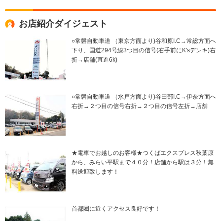
お店紹介ダイジェスト
○常磐自動車道 （東京方面より)谷和原I.C→常総方面へ
下り、国道294号線3つ目の信号(右手前にK'sデンキ)右
折→店舗(直進6k)
○常磐自動車道 （水戸方面より)谷田部I.C→伊奈方面へ
右折→２つ目の信号右折→２つ目の信号左折→店舗
★電車でお越しのお客様★つくばエクスプレス秋葉原
から、みらい平駅まで４０分！店舗から駅は３分！無
料送迎致します！
首都圏に近くアクセス良好です！