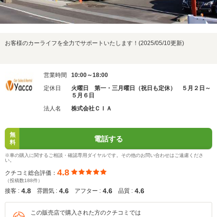
お客様のカーライフを全力でサポートいたします！(2025/05/10更新)
営業時間
10:00～18:00
定休日
火曜日 第一・三月曜日（祝日も定休） ５月２日～
５月６日
法人名
株式会社ＣＩＡ
無
電話する
料
※車の購入に関するご相談・確認専用ダイヤルです。その他のお問い合わせはご遠慮くださ
い。
4.8
クチコミ総合評価：
（投稿数188件）
4.8
4.6
4.6
4.6
接客 :
雰囲気 :
アフター :
品質 :
この販売店で購入された方のクチコミでは