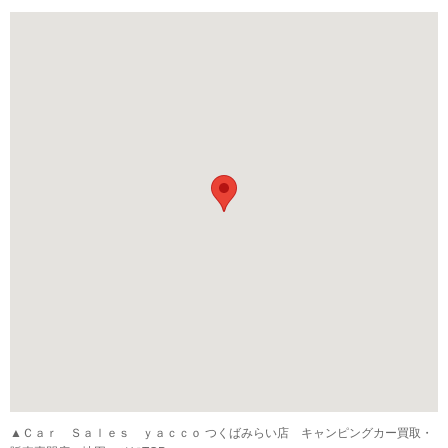
▲Ｃａｒ Ｓａｌｅｓ ｙａｃｃｏ つくばみらい店 キャンピングカー買取・