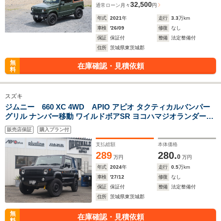
32,500
通常ローン
月々
円
年式
2021
年
走行
3.3
万km
車検
'26/09
修復
なし
保証
保証付
整備
法定整備付
住所
茨城県東茨城郡
無
在庫確認・見積依頼
料
スズキ
ジムニー 660 XC 4WD APIO アピオ タクティカルバンパー
グリル ナンバー移動 ワイルドボアSR ヨコハマジオランダー
M/T タナベUP210 リフトアップ 牽引フック ディスプレイオー
販売店保証
購入プラン付
ディオ 前後ドラレコ ビルドインETC LEDライト
支払総額
本体価格
289
280.
0
万円
万円
年式
2024
年
走行
0.5
万km
車検
'27/12
修復
なし
保証
保証付
整備
法定整備付
住所
茨城県東茨城郡
無
在庫確認・見積依頼
料