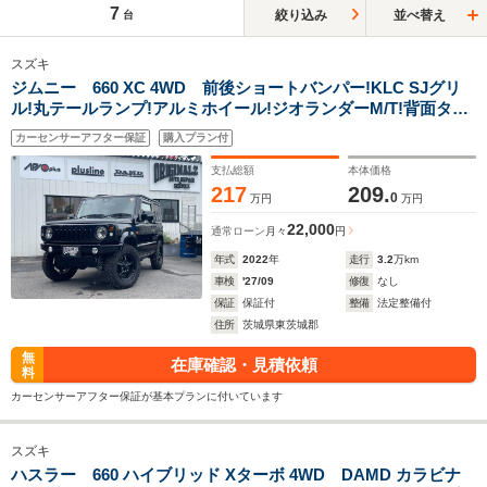
7
絞り込み
並べ替え
台
スズキ
ジムニー 660 XC 4WD 前後ショートバンパー!KLC SJグリ
ル!丸テールランプ!アルミホイール!ジオランダーM/T!背面タイ
ヤ!スズキ純正ナビ!バックカメラ!ドライブレコーダー!ビルドイ
カーセンサーアフター保証
購入プラン付
ンETC2.0!フロアマット!INNOラゲッジマット!
支払総額
本体価格
217
209.
0
万円
万円
22,000
通常ローン
月々
円
年式
2022
年
走行
3.2
万km
車検
'27/09
修復
なし
保証
保証付
整備
法定整備付
住所
茨城県東茨城郡
無
在庫確認・見積依頼
料
カーセンサーアフター保証が基本プランに付いています
スズキ
ハスラー 660 ハイブリッド Xターボ 4WD DAMD カラビナ