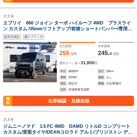
スズキ
エブリイ 660 ジョイン ターボ ハイルーフ 4WD プラスライ
ン カスタム /35mmリフトアップ/前後ショートバンパー/専用
LEDテールランプ/マフラー/アルミホイール/オープンカントリ
販売店保証
購入プラン付
ー/LEDヘッドランプ/両側スライドドア/CVT/SUZUKIセーフテ
ィーサポート/キーレス
支払総額
本体価格
255
245.
0
万円
万円
31,800
通常ローン
月々
円
年式
2025
年
走行
15
km
車検
'27/07
修復
なし
保証
保証付
整備
法定整備付
住所
茨城県東茨城郡
無
在庫確認・見積依頼
料
スズキ
ジムニーノマド 1.5 FC 4WD DAMD リトルD コンプリート
カスタム/背面タイヤ/DEANコロラド アルミ/ブリジストン デュ