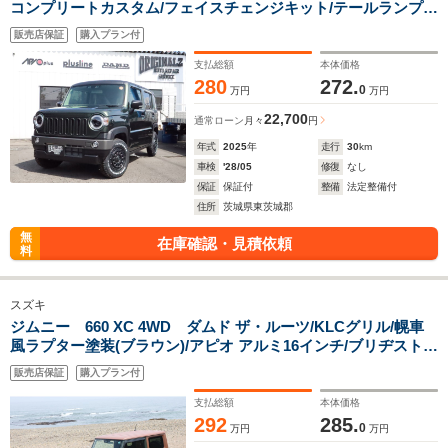
コンプリートカスタム/フェイスチェンジキット/テールランプガ
ーニッシュ/ラプター塗装/R14アルミ/トーヨーオープンカント
販売店保証
購入プラン付
リーRT/plusline1インチリフトアップ/全方位カメラモニター/ゴ
ムフロアマット
支払総額
本体価格
280
272.
0
万円
万円
22,700
通常ローン
月々
円
年式
2025
年
走行
30
km
車検
'28/05
修復
なし
保証
保証付
整備
法定整備付
住所
茨城県東茨城郡
無
在庫確認・見積依頼
料
スズキ
ジムニー 660 XC 4WD ダムド ザ・ルーツ/KLCグリル/幌車
風ラプター塗装(ブラウン)/アピオ アルミ16インチ/ブリヂストン
デューラーMT/背面タイヤ/パイオニアナビ/バックカメ
販売店保証
購入プラン付
ラ/ETC1.0/ショウワガレージ シートカバー&ステアリング
支払総額
本体価格
292
285.
0
万円
万円