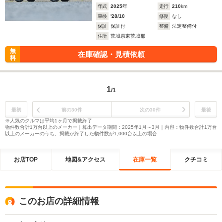
年式
2025
年
走行
210
km
車検
'28/10
修復
なし
保証
保証付
整備
法定整備付
住所
茨城県東茨城郡
無
在庫確認・見積依頼
料
1
/1
最初
前の30件
次の30件
最後
※人気のクルマは平均1ヶ月で掲載終了
物件数合計1万台以上のメーカー｜算出データ期間：2025年1月～3月｜内容：物件数合計1万台
以上のメーカーのうち、掲載が終了した物件数が1,000台以上の場合
お店TOP
地図&アクセス
在庫一覧
クチコミ
このお店の詳細情報