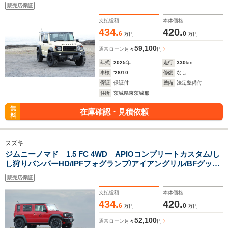
ーラーMTALPINE 9型ディスプレイオーディオ/バックカメ
販売店保証
ラ/ETC1.0/コムテック前後録画ドライブレコーダー/ドアバイザ
ー
支払総額
本体価格
434.
420.
6
0
万円
万円
59,100
通常ローン
月々
円
年式
2025
年
走行
330
km
車検
'28/10
修復
なし
保証
保証付
整備
法定整備付
住所
茨城県東茨城郡
無
在庫確認・見積依頼
料
スズキ
ジムニーノマド 1.5 FC 4WD APIOコンプリートカスタム/し
し狩りバンパーHD/IPFフォグランプ/アイアングリル/BFグッド
リッチ/タクティカルリアバンパー/ナンバー移動/背面タイヤ/カ
販売店保証
ロッツェリア8インチ社外ナビ/ハイマウントバックカメラ
支払総額
本体価格
434.
420.
6
0
万円
万円
52,100
通常ローン
月々
円