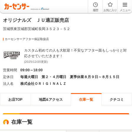
履歴
お気に入り
メニュー
オリジナルズ ＪＵ適正販売店
茨城県東茨城郡茨城町長岡３５２３－５２
カーセンサーアフター保証取扱店
カスタム初めての人も大歓迎！不安なアフター面もしっかりと対
応させていただきます！
(2025/12/20更新)
営業時間
09:00～18:00
定休日
毎週火曜日 第２・４月曜日 夏季休業８月９日～８月１５日
法人名
株式会社ＯＲＩＧＩＮＡＬＺ
お店TOP
地図&アクセス
在庫一覧
クチコミ
在庫一覧