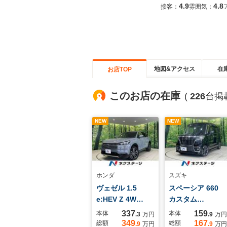
4.9
4.8
接客：
雰囲気：
地図&アクセス
在
お店TOP
このお店の在庫
(
226
台掲
NEW
NEW
ホンダ
スズキ
ヴェゼル 1.5
スペーシア 660
e:HEV Z 4W…
カスタム…
337
159
本体
本体
.3
万円
.9
万円
349
167
総額
総額
.9
万円
.9
万円