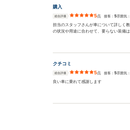
購入
5
点
5
接客：
雰囲気
総合評価
担当のスタッフさんが車について詳しく教
の状況や用途に合わせて、要らない装備は
クチコミ
5
点
5
接客：
雰囲気
総合評価
良い車に乗れて感謝します