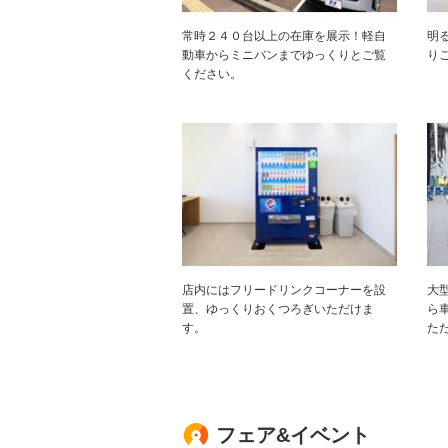
常時２４０台以上の在庫を展示！軽自
明
動車からミニバンまでゆっくりとご覧
り
ください。
店内にはフリードリンクコーナーを設
大
置、ゆっくりおくつろぎいただけま
ら
す。
た
フェア&イベント