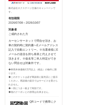
株式会社ネクステージ主催のキャンペーンで
す。
有効期限
2026/07/08～2026/10/07
対象者
ご成約された方
カーセンサーネットで問合せ頂き、お
車の契約時に契約書へEメールアドレス
記入で自動エントリー。※当選者様にE
メールの送信を持ち発表と代えさせて
頂きます。※仮名等ご本人特定ができ
ない問合せは対象外です。
◆車両本体価格5万円以上（税込）の物件に限
ります。
◆このチケットは必ず商談前に販売店にご提示
ください。商談後の提示ではサービスを受けら
れません。
◆一回につき一枚まで有効です。
◆他のクーポンとの併用は出来ません。
QRコードで携帯にク