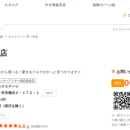
カタログ
中古車販売店
保険/ローン/他
ネクステージ
店
ネクステージ 野々市店
店
お問い
00台から選べる！愛せるクルマがきっと見つかります☆
0
ンサーアフター保証取扱店
無料
ネクステージ
々市市堀内４－１７２－１
MAP
0:00
日（祝日を除く）
ージ
※一部ダイヤ
※車の購入に
せはご遠慮く
4.8
点
(投稿数31件)