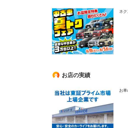
ネク
お店の実績
お車