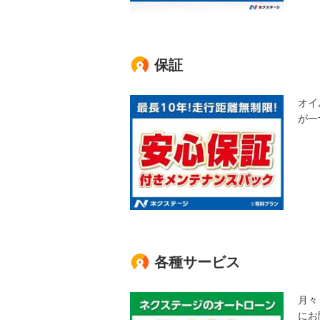
保証
オイ
が一
各種サービス
月々
にお