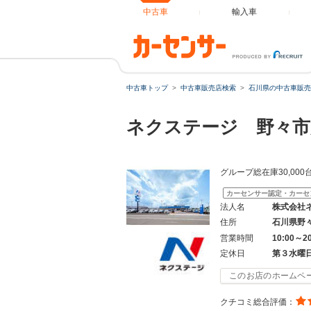
中古車
輸入車
中古車トップ
中古車販売店検索
石川県の中古車販売
ネクステージ 野々市
グループ総在庫30,0
カーセンサー認定・カーセ
法人名
株式会社
住所
石川県野
営業時間
10:00～2
定休日
第３水曜
このお店のホームペ
クチコミ総合評価：