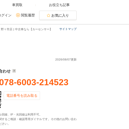
車買取
お役立ち記事
ログイン
閲覧履歴
お気に入り
サイトマップ
 野々市店 | 中古車なら【カーセンサー】
2026/08/07更新
合わせ
078-6003-214523
電話番号を読み取る
ル回線、IP・光回線は利用不可。
関するご相談・確認専用ダイヤルです。その他のお問い合わ
ださい。