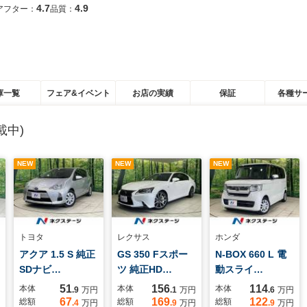
4.7
4.9
アフター：
品質：
庫一覧
フェア&イベント
お店の実績
保証
各種サ
載中)
NEW
NEW
NEW
トヨタ
レクサス
ホンダ
アクア 1.5 S 純正
GS 350 Fスポー
N-BOX 660 L 電
SDナビ…
ツ 純正HD…
動スライ…
51
156
114
本体
本体
本体
.9
万円
.1
万円
.6
万円
67
169
122
総額
総額
総額
.4
万円
.9
万円
.9
万円