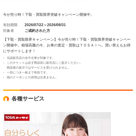
今が売り時！下取・買取限界突破キャンペーン開催中。
有効期限
2026/07/22～2026/08/31
対象者
ご成約された方
【下取・買取限界キャンペーン】今が売り時！下取・買取限界突破キャンペー
ン開催中。相場高騰の今、お車の査定・買取はＴＯＳＡＩへ。買い替えもお得
にサポートします！
当該販売店の全中古車が対象です。
このチケットは必ず商談前に販売店にご提示ください。
商談後の提示ではサービスを受けられません。
一回につき一枚まで有効です。
他のクーポンとの併用は出来ません。
各種サービス