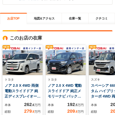
お店TOP
地図&アクセス
在庫一覧
クチコミ
このお店の在庫
NEW
NEW
NEW
トヨタ
トヨタ
スズキ
ノア 2.0 X 4WD 両側
ノア 2.0 X 4WD 電動
スペーシア 66
電動スライドドア 純
スライドドア 純正メ
タム ハイブリッ
正ディスプレイオーデ
モリーナビ バックカ
ターボ 4WD 
ィオ バックカメラ 寒
メラ セーフティセン
スライドドア 
262
192
2
本体
.6
万円
本体
.5
万円
本体
冷地仕様 セーフティ
ス クルーズコントロ
モリーナビ 全
279
209
2
総額
.9
万円
総額
.9
万円
総額
センス レーダークル
ール レーンキープア
メラ セーフテ