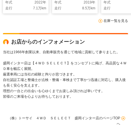
年式
2022
年
年式
2019
年
年式
ーズ スマートエント
シスト コーナーセン
ート レーダー
走行
7.1
万km
走行
8.5
万km
走行
リー コーナーセンサ
サー オートマチック
ズ 2トーンカラー
ー ETC2.0 オートマチ
ハイビーム LEDヘッ
ーフレザーシ
在庫一覧を見る
ックハイビーム
ドライト オートライ
ター ドラレコ
ト オートエアコン
キープ スマー
LEDヘッド E
テアリングヒ
お店からのインフォメーション
当社は1966年創業以来、自動車販売を通じて地域に貢献して参りました。
盛岡インター店は【４ＷＤ ＳＥＬＥＣＴ】をコンセプトに掲げ、高品質な４Ｗ
Ｄ車を幅広く展開。
厳選車両には当社の経験と拘りが息づきます。
自社認証工場と整備士が点検・整備・車検まで丁寧かつ迅速に対応し、購入後
も長く安心を支えます。
理想の一台との出会いを心ゆくまでお楽しみ頂ければ幸いです。
皆様のご来場を心よりお待ちしております。
（株）トーサイ ４ＷＤ ＳＥＬＥＣＴ 盛岡インター店のページTOP
へ