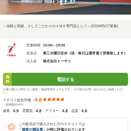
～信頼と実績、そしてこだわりの４ＷＤ専門店として～(2026/05/17更新)
営業時間
10:00～19:00
定休日
第三水曜日定休［祝・祭日は通常通り営業致します］
法人名
株式会社トーサイ
無
電話する
料
※車の購入に関するご相談・確認専用ダイヤルです。その他のお問い合わせはご遠慮くださ
い。
4.8
クチコミ総合評価：
（投稿数804件）
4.9
4.8
4.8
4.8
接客 :
雰囲気 :
アフター :
品質 :
この販売店で購入された方のクチコミでは
「
接客の満足度
」が特に評価されています