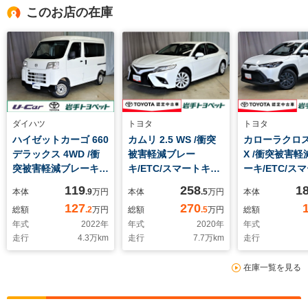
このお店の在庫
ダイハツ
トヨタ
トヨタ
ハイゼットカーゴ 660
カムリ 2.5 WS /衝突
カローラクロス 
デラックス 4WD /衝
被害軽減ブレー
X /衝突被害軽
突被害軽減ブレーキ/
キ/ETC/スマートキー/
ーキ/ETC/ス
横滑り防止装置/障害
バックモニター/ナビ
ー/バックモニ
119
258
1
本体
.9
万円
本体
.5
万円
本体
物センサー/ETC/キー
ィスプレイオ
127
270
総額
.2
万円
総額
.5
万円
総額
レス
オ/フルセグTV
年式
2022
年
年式
2020
年
年式
ーナー
走行
4.3
万km
走行
7.7
万km
走行
在庫一覧を見る