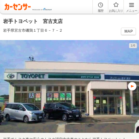
履歴
お気に入り
メニュー
岩手トヨペット 宮古支店
岩手県宮古市磯鶏１丁目６－７－２
MAP
1/6