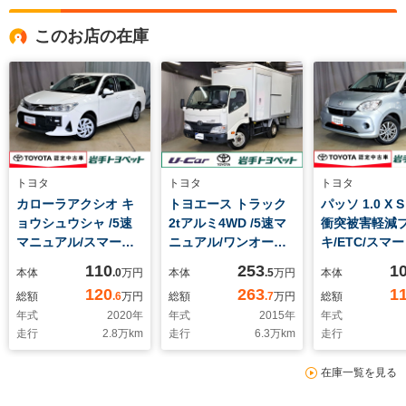
このお店の在庫
トヨタ
トヨタ
トヨタ
カローラアクシオ キ
トヨエース トラック
パッソ 1.0 X S
ョウシュウシャ /5速
2tアルミ4WD /5速マ
衝突被害軽減
マニュアル/スマート
ニュアル/ワンオーナ
キ/ETC/スマ
キー
ー
バックモニター
110
253
1
本体
.0
万円
本体
.5
万円
本体
ワンセグTV
120
263
1
総額
.6
万円
総額
.7
万円
総額
年式
2020
年
年式
2015
年
年式
走行
2.8
万km
走行
6.3
万km
走行
在庫一覧を見る