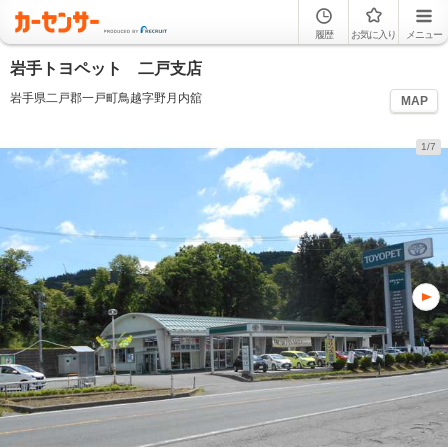
履歴
お気に入り
メニュー
岩手トヨペット 二戸支店
岩手県二戸郡一戸町鳥越字野月内舘
MAP
1/7