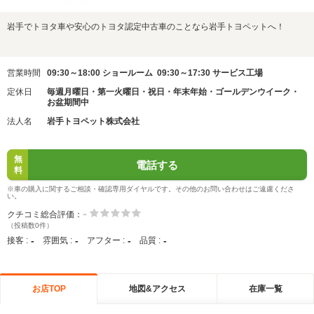
岩手でトヨタ車や安心のトヨタ認定中古車のことなら岩手トヨペットへ！
営業時間
09:30～18:00 ショールーム 09:30～17:30 サービス工場
定休日
毎週月曜日・第一火曜日・祝日・年末年始・ゴールデンウイーク・
お盆期間中
法人名
岩手トヨペット株式会社
無
電話する
料
※車の購入に関するご相談・確認専用ダイヤルです。その他のお問い合わせはご遠慮くださ
い。
-
クチコミ総合評価：
（投稿数0件）
-
-
-
-
接客 :
雰囲気 :
アフター :
品質 :
お店TOP
地図&アクセス
在庫一覧