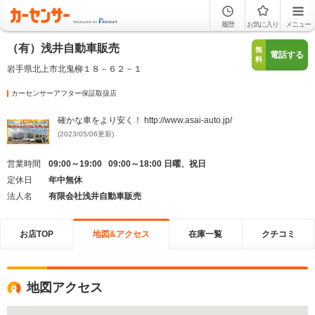
履歴
お気に入り
メニュー
（有）浅井自動車販売
無
電話する
料
岩手県北上市北鬼柳１８－６２－１
カーセンサーアフター保証取扱店
確かな車をより安く！ http://www.asai-auto.jp/
(2023/05/06更新)
営業時間
09:00～19:00 09:00～18:00 日曜、祝日
定休日
年中無休
法人名
有限会社浅井自動車販売
お店TOP
地図&アクセス
在庫一覧
クチコミ
地図アクセス