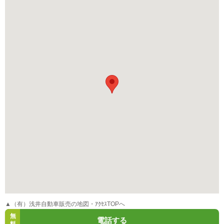
▲（有）浅井自動車販売の地図・ｱｸｾｽTOPへ
無
電話する