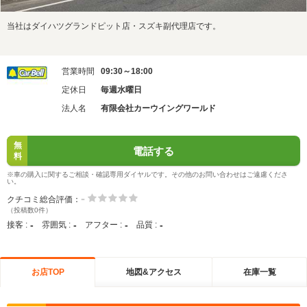
当社はダイハツグランドピット店・スズキ副代理店です。
営業時間
09:30～18:00
定休日
毎週水曜日
法人名
有限会社カーウイングワールド
無
電話する
料
※車の購入に関するご相談・確認専用ダイヤルです。その他のお問い合わせはご遠慮くださ
い。
-
クチコミ総合評価：
（投稿数0件）
-
-
-
-
接客 :
雰囲気 :
アフター :
品質 :
お店TOP
地図&アクセス
在庫一覧