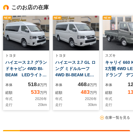
このお店の在庫
NEW
NEW
NEW
トヨタ
トヨタ
スズキ
ハイエース 2.7 グラン
ハイエース 2.7 GL ロ
キャリイ 660
ドキャビン 4WD BI-
ング ミドルルーフ
3方開 4WD L
BEAM LEDライト
4WD BI-BEAM LED
ドランプ デ
寒冷地 パワスラ
ライト パワスラ 寒
518
468
1
本体
.0
万円
本体
.0
万円
本体
冷地
533
483
1
総額
万円
総額
万円
総額
年式
2026
年
年式
2026
年
年式
走行
20
km
走行
30
km
走行
在庫一覧を見る