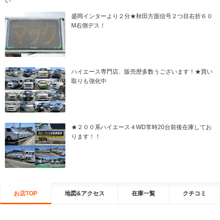
い
盛岡インターより２分★秋田方面信号２つ目右折６０
M右側デス！
ハイエース専門店、販売歴多数うございます！★買い
取りも強化中
★２００系ハイエース４WD常時20台前後在庫してお
ります！！
お店TOP
地図&アクセス
在庫一覧
クチコミ