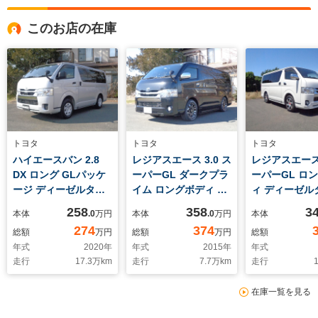
このお店の在庫
トヨタ
トヨタ
トヨタ
ハイエースバン 2.8
レジアスエース 3.0 ス
レジアスエース 
DX ロング GLパッケ
ーパーGL ダークプラ
ーパーGL ロ
ージ ディーゼルター
イム ロングボディ デ
ィ ディーゼル
ボ 4WD
ィーゼルターボ 4WD
4WD ベッドki
258
358
3
本体
.0
万円
本体
.0
万円
本体
両側パワースライド装
エアロkit
274
374
総額
万円
総額
万円
総額
着車 ナビ&TV&Bモ
年式
2020
年
年式
2015
年
年式
ニター ベッドkit
走行
17.3
万km
走行
7.7
万km
走行
1
LEDヘッドライト
在庫一覧を見る