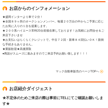
お店からのインフォメーション
★盛岡インターより車で２分！
★全国８９ヶ所のオークションメンバー。毎週２０万台の中からご予算に応じ
たお気に入りの１台を提案します。
★２００系ハイエース常時20台前後在庫しております！お気軽にお問合せ＆ご
来店下さいませ
★お支払いはらくらくクレジットで。中古７２回・新車８４回払いＯＫ！面倒
な手続きもありません。
★業販歓迎★高価買取
●商談がスムーズに進みますのでご来店予約お願い致します！！！
マック自動車販売のページTOPへ
お店紹介ダイジェスト
★不定休のためご来店の際は事前にTELにてご確認お願いしま
す★