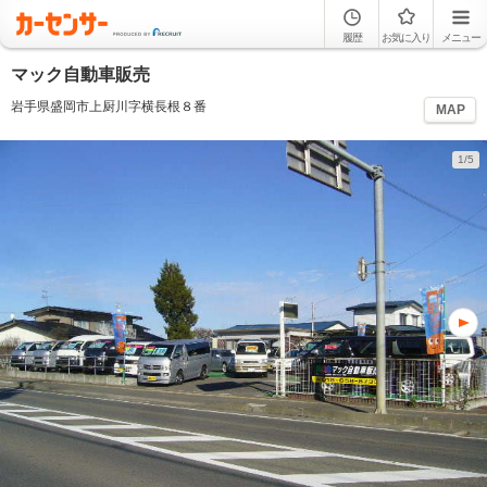
履歴
お気に入り
メニュー
マック自動車販売
岩手県盛岡市上厨川字横長根８番
MAP
1/5