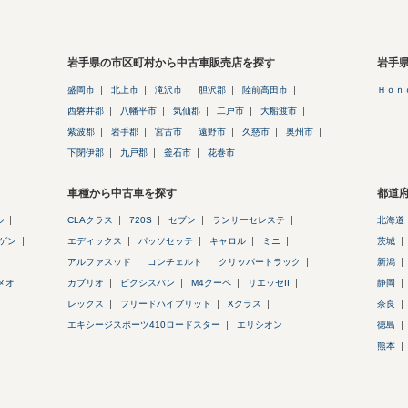
岩手県の市区町村から中古車販売店を探す
岩手
盛岡市
北上市
滝沢市
胆沢郡
陸前高田市
Ｈｏｎ
西磐井郡
八幡平市
気仙郡
二戸市
大船渡市
紫波郡
岩手郡
宮古市
遠野市
久慈市
奥州市
下閉伊郡
九戸郡
釜石市
花巻市
車種から中古車を探す
都道
ル
CLAクラス
720S
セブン
ランサーセレステ
北海道
ゲン
エディックス
パッソセッテ
キャロル
ミニ
茨城
アルファスッド
コンチェルト
クリッパートラック
新潟
メオ
カブリオ
ピクシスバン
M4クーペ
リエッセII
静岡
レックス
フリードハイブリッド
Xクラス
奈良
エキシージスポーツ410ロードスター
エリシオン
徳島
熊本