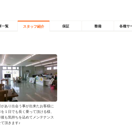
庫一覧
保証
整備
各種サ
スタッフ紹介
縁があり出会う事が出来たお客様に
車を１日でも長く乗って頂ける様、
車後も気持ちを込めてメンテナンス
せて頂きます♪