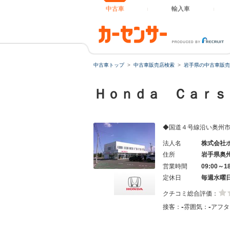
中古車
輸入車
中古車トップ
中古車販売店検索
岩手県の中古車販売
Ｈｏｎｄａ Ｃａｒｓ
◆国道４号線沿い奥州
法人名
株式会社
住所
岩手県奥
営業時間
09:00～1
定休日
毎週水曜
クチコミ総合評価：
-
-
接客：
雰囲気：
アフタ