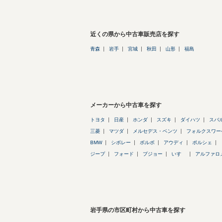
近くの県から中古車販売店を探す
青森
岩手
宮城
秋田
山形
福島
メーカーから中古車を探す
トヨタ
日産
ホンダ
スズキ
ダイハツ
スバ
三菱
マツダ
メルセデス・ベンツ
フォルクスワー
BMW
シボレー
ボルボ
アウディ
ポルシェ
ジープ
フォード
プジョー
いすゞ
アルファロ
岩手県の市区町村から中古車を探す