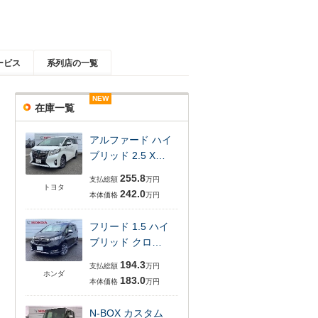
ービス
系列店の一覧
NEW
NEW
NEW
NEW
NEW
NEW
在庫一覧
アルファード ハイ
ブリッド 2.5 X…
255.8
支払総額
万円
トヨタ
242.0
本体価格
万円
フリード 1.5 ハイ
ブリッド クロ…
194.3
支払総額
万円
ホンダ
183.0
本体価格
万円
N-BOX カスタム