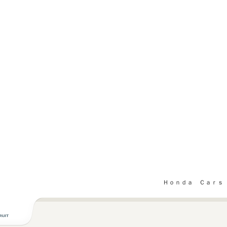
Ｈｏｎｄａ Ｃａｒｓ 