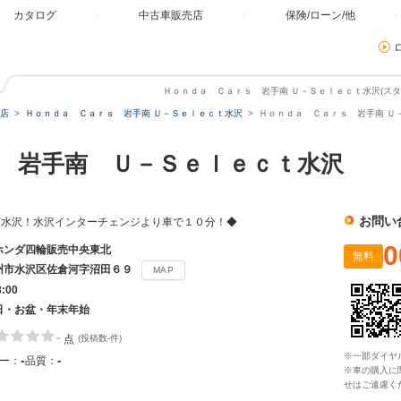
カタログ
中古車販売店
保険/ローン/他
Ｈｏｎｄａ Ｃａｒｓ 岩手南 Ｕ－Ｓｅｌｅｃｔ水沢(スタッ
店
Ｈｏｎｄａ Ｃａｒｓ 岩手南 Ｕ－Ｓｅｌｅｃｔ水沢
Ｈｏｎｄａ Ｃａｒｓ 岩手南 Ｕ
 岩手南 Ｕ－Ｓｅｌｅｃｔ水沢
お問い
市水沢！水沢インターチェンジより車で１０分！◆
0
ホンダ四輪販売中央東北
無料
州市水沢区佐倉河字沼田６９
MAP
8:00
日・お盆・年末年始
-
点
(投稿数-件)
※一部ダイヤ
-
-
ー：
品質：
※車の購入に
せはご遠慮く