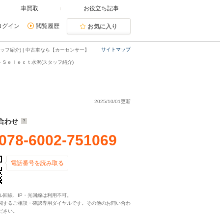
車買取
お役立ち記事
ログイン
閲覧履歴
お気に入り
サイトマップ
フ紹介) | 中古車なら【カーセンサー】
－Ｓｅｌｅｃｔ水沢(スタッフ紹介)
2025/10/01更新
合わせ
078-6002-751069
電話番号を読み取る
ル回線、IP・光回線は利用不可。
関するご相談・確認専用ダイヤルです。その他のお問い合わ
ださい。