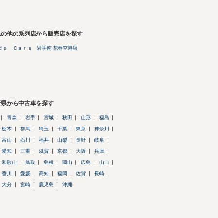
県の他の系列店から販売店を探す
ｄａ Ｃａｒｓ 岩手南 花巻空港店
府県から中古車を探す
青森
岩手
宮城
秋田
山形
福島
栃木
群馬
埼玉
千葉
東京
神奈川
富山
石川
福井
山梨
長野
岐阜
愛知
三重
滋賀
京都
大阪
兵庫
和歌山
鳥取
島根
岡山
広島
山口
香川
愛媛
高知
福岡
佐賀
長崎
大分
宮崎
鹿児島
沖縄