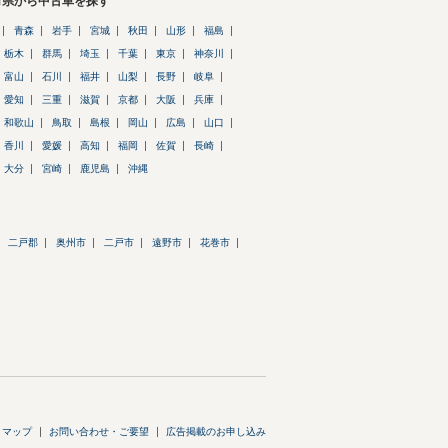
府県から中古車を探す
青森
岩手
宮城
秋田
山形
福島
栃木
群馬
埼玉
千葉
東京
神奈川
富山
石川
福井
山梨
長野
岐阜
愛知
三重
滋賀
京都
大阪
兵庫
和歌山
鳥取
島根
岡山
広島
山口
香川
愛媛
高知
福岡
佐賀
長崎
大分
宮崎
鹿児島
沖縄
二戸郡
奥州市
二戸市
遠野市
花巻市
トマップ
お問い合わせ・ご要望
広告掲載のお申し込み