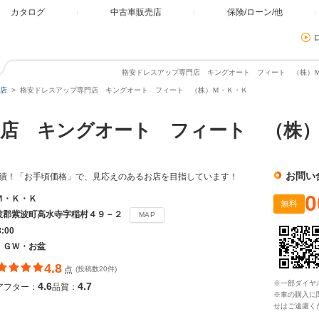
カタログ
中古車販売店
保険/ローン/他
格安ドレスアップ専門店 キングオート フィート （株）Ｍ
店
格安ドレスアップ専門店 キングオート フィート （株）Ｍ・Ｋ・Ｋ
門店 キングオート フィート （株
お問い
実績！「お手頃価格」で、見応えのあるお店を目指しています！
0
Ｍ・Ｋ・Ｋ
無料
波郡紫波町高水寺字稲村４９－２
MAP
8:00
・ＧＷ・お盆
4.8
点
(投稿数20件)
※一部ダイヤ
4.6
4.7
アフター：
品質：
※車の購入に
せはご遠慮く