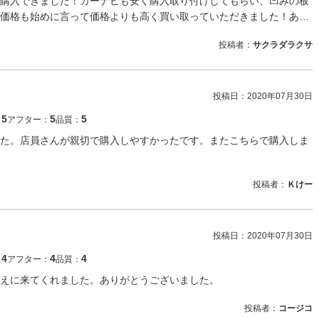
購入できました！カーナビも安く購入取り付けしてもらい、凹みの板
価格も始めに言って価格よりも高く買い取っていただきました！あ…
投稿者：
サクラダラクサ
投稿日：
2020年07月30日
5
5
5
：
アフター：
品質：
た。店員さんが親切で購入しやすかったです。またこちらで購入しま
投稿者：
Ｋけー
投稿日：
2020年07月30日
4
4
4
：
アフター：
品質：
えに来てくれました。ありがとうございました。
投稿者：
コージコ