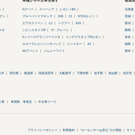
車種から中古車を探す
都道
ル
Gクーペ
スペーシア
レガシィB4
北海道
ゲン
ブルーバードマキシマ
308
Z1
GTC4ルッソ
茨城
エアロクイーン
LC
ハリアー
928
新潟
メオ
シビックタイプR
ザ・グレート
静岡
5シリーズグランツーリスモ
インテグラタイプRセダン
奈良
カローラレビンハッチバック
インスター
4C
徳島
A6アバント
ジムニーワイド
熊本
古市
胆沢郡
紫波郡
陸前高田市
大船渡市
下閉伊郡
岩手郡
気仙郡
滝沢市
入車
車買取・車査定
中古車リース
プライバシーポリシー
利用規約
"カーセンサーは安心"その理由
サイ