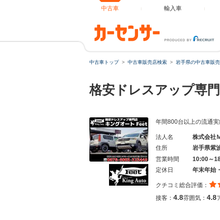
中古車
輸入車
中古車トップ
中古車販売店検索
岩手県の中古車販売
格安ドレスアップ専
年間800台以上の流通
法人名
株式会社
住所
岩手県紫
営業時間
10:00～1
定休日
年末年始
クチコミ総合評価：
4.8
4.8
接客：
雰囲気：