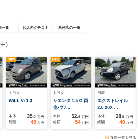
庫一覧
お店のクチコミ
系列店の一覧
中)
NEW
NEW
トヨタ
トヨタ
日産
WiLL Vi 1.3
シエンタ 1.5 G 両
エクストレイル
側パワ…
2.0 20X …
35
52
28
本体
本体
本体
.0
万円
.4
万円
.5
万円
45
54
40
総額
総額
総額
万円
万円
万円
在庫一覧を見る