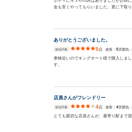
ボディにキズや凹みはありましたがお得に
金も安くやってもらいました。更に下取り
ありがとうございました。
5
点
5
接客：
雰囲気
総合評価
車検近いのでキングオート様で購入しまし
す。
店員さんがフレンドリー
4
点
4
接客：
雰囲気
総合評価
とても親切な店員さんが、最寄り駅まで迎