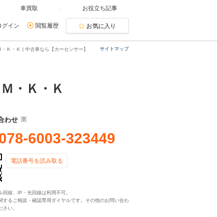
車買取
お役立ち記事
ログイン
閲覧履歴
お気に入り
サイトマップ
・Ｋ・Ｋ | 中古車なら【カーセンサー】
）Ｍ・Ｋ・Ｋ
合わせ
078-6003-323449
電話番号を読み取る
ル回線、IP・光回線は利用不可。
関するご相談・確認専用ダイヤルです。その他のお問い合わ
ださい。