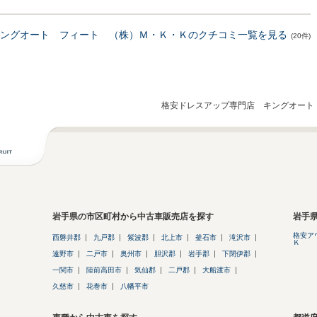
ングオート フィート （株）Ｍ・Ｋ・Ｋのクチコミ一覧を見る
(20件)
格安ドレスアップ専門店 キングオート
岩手県の市区町村から中古車販売店を探す
岩手
格安ア
西磐井郡
九戸郡
紫波郡
北上市
釜石市
滝沢市
Ｋ
遠野市
二戸市
奥州市
胆沢郡
岩手郡
下閉伊郡
一関市
陸前高田市
気仙郡
二戸郡
大船渡市
久慈市
花巻市
八幡平市