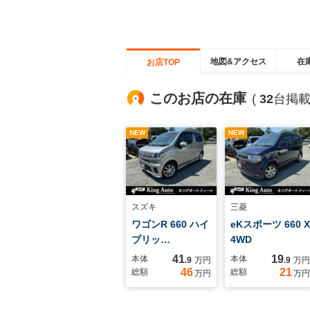
地図&アクセス
在
お店TOP
このお店の在庫
(
32
台掲載
NEW
NEW
スズキ
三菱
ワゴンR 660 ハイ
eKスポーツ 660 X
ブリッ…
4WD
41
19
本体
本体
.9
万円
.9
万円
46
21
総額
総額
万円
万円