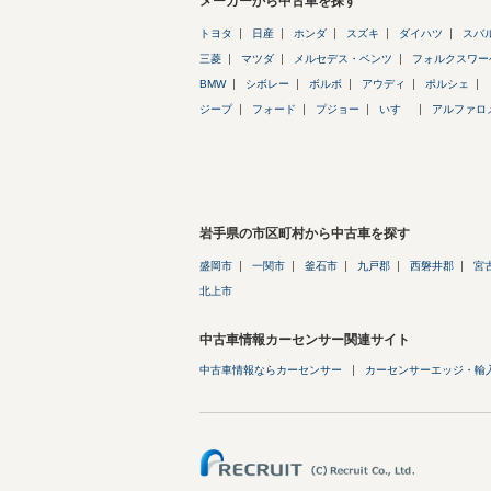
メーカーから中古車を探す
トヨタ
日産
ホンダ
スズキ
ダイハツ
スバ
三菱
マツダ
メルセデス・ベンツ
フォルクスワー
BMW
シボレー
ボルボ
アウディ
ポルシェ
ジープ
フォード
プジョー
いすゞ
アルファロ
岩手県の市区町村から中古車を探す
盛岡市
一関市
釜石市
九戸郡
西磐井郡
宮
北上市
中古車情報カーセンサー関連サイト
中古車情報ならカーセンサー
カーセンサーエッジ・輸