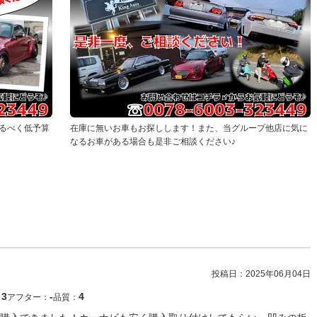
るべく低予算
在庫に無いお車もお探しします！また、当グループ他店に気に
なるお車がある場合も是非ご相談ください♪
投稿日：
2025年06月04日
3
‐
4
：
アフター：
品質：