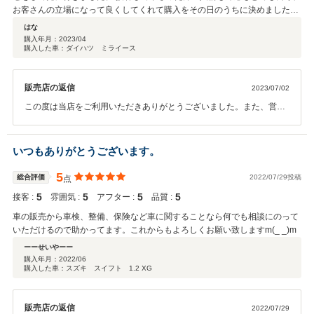
お客さんの立場になって良くしてくれて購入をその日のうちに決めました。
また、遠方の為どうやって車を引き取りに行こうかと考えていたところ、販
はな
売店近くの駅まで迎えに来て下さるとの事でとても助かりました。納車の時
購入年月：
2023/04
購入した車：ダイハツ ミライース
も車の取り扱い説明をきちんとして下さるので安心です。 購入後、自筆で丁
寧な御礼状が届いた事がとても嬉しかったです。 購入するには、いくら車が
良くても担当スタッフの人柄や信用が無ければ購入しません。ここで購入し
販売店の返信
2023/07/02
て本当に良かったです。
この度は当店をご利用いただきありがとうございました。また、営業
担当の対応にもお褒めのお言葉をいただき大変嬉しく思っておりま
す！今後の私たちの励みになります！ありがとうございます！ アフタ
ーサービスもしっかりとさせていただきますので、今後ともよろしく
いつもありがとうございます。
お願い致します。
5
総合評価
2022/07/29投稿
点
5
5
5
5
接客 :
雰囲気 :
アフター :
品質 :
車の販売から車検、整備、保険など車に関することなら何でも相談にのって
いただけるので助かってます。これからもよろしくお願い致しますm(_ _)m
ーーせいやーー
購入年月：
2022/06
購入した車：スズキ スイフト 1.2 XG
販売店の返信
2022/07/29