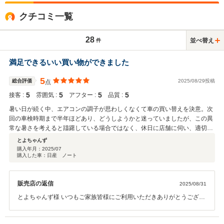
クチコミ一覧
28
並べ替え
件
満足できるいい買い物ができました
5
総合評価
2025/08/29投稿
点
5
5
5
5
接客 :
雰囲気 :
アフター :
品質 :
暑い日が続く中、エアコンの調子が思わしくなくて車の買い替えを決意。次
回の車検時期まで半年ほどあり、どうしようかと迷っていましたが、この異
常な暑さを考えると躊躇している場合ではなく、休日に店舗に伺い、適切な
対応のもと 納得できる車を購入することができました。1ヶ月ほど経ちま
とよちゃんず
すが、満足できるいい買い物ができたと思っています。ありがとうございま
購入年月：
2025/07
購入した車：日産 ノート
した。
販売店の返信
2025/08/31
とよちゃんず様 いつもご家族皆様にご利用いただきありがとうござい
ます。この度はご納車、そして温かい口コミをいただき誠にありがと
うございます。 お車の進捗についてもご安心いただけたとのこと、大