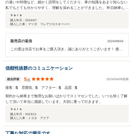
の違いや特徴など、細かく説明をしてくださり、車の知識をあまり知らない
私でもとても分かりやすく、理解を深めることができました。 昨日納車して
いただきましたが、1つ1つ車内設備についても説明していただきアフターフ
ｈａｒａ
ォローも素晴らしかったです。 今回、こちらで納得いく車を購入することが
購入年月：
2024/07
購入した車：マツダ フレアクロスオーバー
でき感謝の気持ちでいっぱいです。 引き続きお世話になると思いますが、ど
うぞよろしくお願いします。
販売店の返信
2024/08/04
この度は当店でお車をご購入頂き、誠にありがとうございます！ 接客
対応や、お褒めのお言葉を頂け、大変嬉しく思います。 カーライ
フ、楽しんでくださいね！また何かございましたらお気軽にご連絡・
ご来店くださいませ♪ 今後とも弊社とのお付き合いの程、よろしくお
信頼性抜群のコミュニケーション
願い致します！
5
総合評価
2024/04/09投稿
点
5
5
5
5
接客 :
雰囲気 :
アフター :
品質 :
契約から納車まで無理なお願いばかりでスミマセンでした。いつも快く了解
して頂いて本当に感謝しています。大切に乗って行きます。
ｈｕｒｓ
購入年月：
2023/11
購入した車：トヨタ アクア
丁寧な対応で満足です。