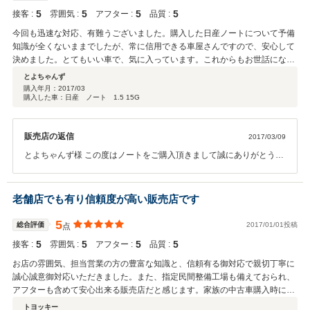
5
5
5
5
接客 :
雰囲気 :
アフター :
品質 :
今回も迅速な対応、有難うございました。購入した日産ノートについて予備
知識が全くないままでしたが、常に信用できる車屋さんですので、安心して
決めました。とてもいい車で、気に入っています。これからもお世話になる
と思いますので宜しくお願い致します。それと、娘も免許を取りました
とよちゃんず
ら、、、、お願いしますね。
購入年月：
2017/03
購入した車：日産 ノート 1.5 15G
販売店の返信
2017/03/09
とよちゃんず様 この度はノートをご購入頂きまして誠にありがとうご
ざいました。 5台目ですね！ 高いご評価頂き いつも感謝しておりま
す。今後もしっかりフォローさせて頂きますので、気になる点が ご
ざいましたらお気軽にご相談下さい。次回車検の際、ご連絡を致しま
老舗店でも有り信頼度が高い販売店です
す。どうぞ宜しくお願い申し上げます。
5
総合評価
2017/01/01投稿
点
5
5
5
5
接客 :
雰囲気 :
アフター :
品質 :
お店の雰囲気、担当営業の方の豊富な知識と、信頼有る御対応で親切丁寧に
誠心誠意御対応いただきました。また、指定民間整備工場も備えておられ、
アフターも含めて安心出来る販売店だと感じます。家族の中古車購入時にも
お世話になると思います。 これからも宜しくお願い致します。
トヨッキー