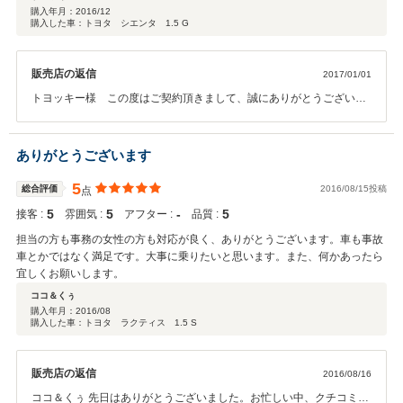
購入年月：
2016/12
購入した車：トヨタ シエンタ 1.5 G
販売店の返信
2017/01/01
トヨッキー様 この度はご契約頂きまして、誠にありがとうございま
す。また、このような高い評価のクチコミを頂き、大変うれしく思い
ます。 お客様に喜んで頂けることが、何よりも私共の励みになりま
す。今回整備士としての経験も活かせ、お客様のご要望に少しでもお
ありがとうございます
役立て出来ました事を大変光栄に思います。納車後、ご迷惑お掛けい
たしましたが、少しでもお気付きの点など御座いましたら遠慮なくお
5
総合評価
2016/08/15投稿
点
申し付け下さいませ。これからも是非宜しくお願いいたします。
5
5
‐
5
接客 :
雰囲気 :
アフター :
品質 :
担当の方も事務の女性の方も対応が良く、ありがとうございます。車も事故
車とかではなく満足です。大事に乗りたいと思います。また、何かあったら
宜しくお願いします。
ココ＆くぅ
購入年月：
2016/08
購入した車：トヨタ ラクティス 1.5 S
販売店の返信
2016/08/16
ココ＆くぅ 先日はありがとうございました。お忙しい中、クチコミま