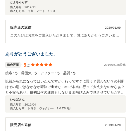
り、タイミングですね。その時に下がっていれば、もう少し待っていれば、
とよちゃんず
反省です。 色々な意味でタイミングを大事に、今後は車を購入する時はして
購入年月：
2019/11
購入した車：日産 ノート 1.2 X
いかなければと、 勉強になりました。9台目？ありがとうございました。
販売店の返信
2020/01/09
このたびはお車をご購入いただきまして、誠にありがとうございま
す。 9台目の購入、とてもうれしかったです 今回、このよう
な高い評価をいただきまして、社員一同心から感謝しております。お
客様のご希望に添えるような店舗になれるよう、日々改善しながら業
ありがとうございました。
務に邁進していきたいと思います。 ワイン色のノートの件ですが 相
場との兼ね合いで価格設定の変更を 余儀なくされました。 申し訳ご
5
総合評価
2019/04/26投稿
点
ざいませんでした。 何かお困りの際はぜひお気軽にご相談くださいま
5
5
5
5
接客 :
雰囲気 :
アフター :
品質 :
せ！ また、お乗換えやご紹介なども是非ともお待ちしております。 今
後とも、どうぞ宜しくお願い致します。
以前から気になってはいたんですが、行ってすぐに買う？買わない？の判断
はその場ではなかなか即決で出来ないので本当に行って大丈夫なのかなぁ？
と不安もあり、最初は何の連絡もしないまま飛び込みで見させていただきま
した。 対応された方（偉い方）が楽しく親切・丁寧に説明頂いたので2回目
いなばさん
で決断し、非常に条件がいい車を購入する事が出来ました。 更に自分の休み
購入年月：
2019/04
購入した車：トヨタ ヴォクシー 2.0 ZS 煌II
の都合で無理を言ってしまい、納車日を1日早くしてもらった事は申し訳あ
りませんでした。 今までが小さい車だったので大きさにビックリしつつも楽
しい近距離のドライブをする事が出来ました。 まだまだ使い慣れてないです
販売店の返信
2019/04/28
し、なるべく勉強してから連絡しますので、その時には教えてください。