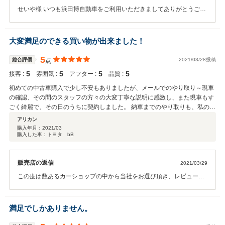
せいや様 いつも浜田博自動車をご利用いただきましてありがとうござ
います。 このような最高の評価をしていただきありがとうございま
す。 今後とも従業員一同お客様に喜んでいただけます様努めて参りま
す。
大変満足のできる買い物が出来ました！
5
総合評価
2021/03/28投稿
点
5
5
5
5
接客 :
雰囲気 :
アフター :
品質 :
初めての中古車購入で少し不安もありましたが、メールでのやり取り～現車
の確認、その間のスタッフの方々の大変丁寧な説明に感激し、また現車もす
ごく綺麗で、その日のうちに契約しました。 納車までのやり取りも、私の希
望に沿った形で大変満足のいく対応をして下さり安心して納車の日を迎える
アリカン
ことができました。 車もしっかり整備されていて、乗り心地も最高です。
購入年月：
2021/03
購入した車：トヨタ bB
この度は本当にありがとうございました。また今後のメンテナンス等もよろ
しくお願いします。
販売店の返信
2021/03/29
この度は数あるカーショップの中から当社をお選び頂き、レビューの
ご投稿で高い評価を頂き誠にありがとうございました。 今後も、 アリ
カン様のカーライフをより良いものにさせて頂くため、最大限のサポ
ートをさせて頂きます。 お車の事でしたらどんな事でも、お気軽にお
満足でしかありません。
申し付けください。 またのご利用を当社スタッフ一同心よりお待ちし
ております！