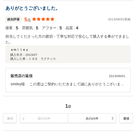
評価をいただきまして、社員一同心から感謝しております。 今後と
も、どうぞ宜しくお願い致します。
ありがとうございました。
5
総合評価
2013/08/01投稿
点
5
5
5
4
接客 :
雰囲気 :
アフター :
品質 :
担当してくださった方の親切・丁寧な対応で安心して購入する事ができまし
た。
ｓｍｉｌｅｙ
購入年月：
2013/07
購入した車：トヨタ ラクティス
販売店の返信
2013/08/01
smiley様 この度はご契約いただきまして誠にありがとうございまし
た。その後お車の状態はいかがでしょうか？ 今回はこのような高い評
価をいただきまして、社員一同心から感謝しております。 何かお困り
の際はぜひお気軽にお立ち寄りください。 今後とも、どうぞ宜しくお
1
/2
願い致します。
最初
前の20件
次の20件
最後