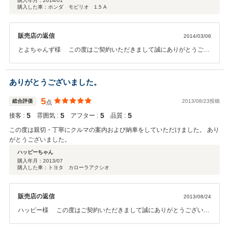
購入年月：
2014/01
購入した車：ホンダ モビリオ 1.5 A
販売店の返信
2014/03/06
とよちゃんず様 この度はご契約いただきまして誠にありがとうござ
いました。その後お車の状態はいかがでしょうか？ 今回はこのような
高い評価をいただきまして、社員一同心から感謝しております。過去
3台もご購入いただきまして 本当にありがとう ございました。な
ありがとうございました。
にかお困りの際はぜひお気軽にお立ち寄りください。 今後とも、どう
ぞ宜しくお願い致します。
5
総合評価
2013/08/23投稿
点
5
5
5
5
接客 :
雰囲気 :
アフター :
品質 :
この度は親切・丁寧にクルマの案内および納車をしていただけました。 あり
がとうございました。
ハッピーちゃん
購入年月：
2013/07
購入した車：トヨタ カローラアクシオ
販売店の返信
2013/08/24
ハッピー様 この度はご契約いただきまして誠にありがとうございま
した。その後お車の状態はいかがでしょうか？ 今回はこのような高い