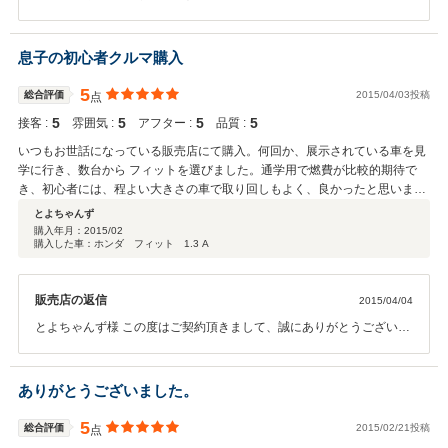
で書いていただきありがとうございます。非常に高い評価ありがとう
ございます。これからラクティスで思い出たくさん作ってください
ね。 今後も末永いお付き合いをよろしくお願いします！また何でもお
息子の初心者クルマ購入
気軽にご相談ください！
5
総合評価
2015/04/03投稿
点
5
5
5
5
接客 :
雰囲気 :
アフター :
品質 :
いつもお世話になっている販売店にて購入。何回か、展示されている車を見
学に行き、数台から フィットを選びました。通学用で燃費が比較的期待で
き、初心者には、程よい大きさの車で取り回しもよく、良かったと思いま
す。アフターも何かあれば即対応していただけて助かります。 これからも宜
とよちゃんず
しくお願い致します。あと、娘もいますので近い将来、、、宜しく。
購入年月：
2015/02
購入した車：ホンダ フィット 1.3 A
販売店の返信
2015/04/04
とよちゃんず様 この度はご契約頂きまして、誠にありがとうございま
す。また、このような高い評価のクチコミを頂き、大変うれしく思い
ます。お客様に喜んで頂けることが、何よりも私共の励みになりま
す。 車内外のクリーニングやお車の細部に渡るご説明も、今後より一
ありがとうございました。
層社員全員で徹底させたいと思っております。 またぜひお気軽にお立
ち寄りください。 今後ともどうぞ宜しくお願い致します。
5
総合評価
2015/02/21投稿
点