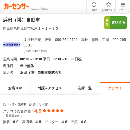
履歴
お気に入り
メニュー
浜田（博）自動車
無
電話する
料
鹿児島県鹿児島市広木１－１－３０
本社展示場 販売 099-264-2121 車検 修理 工場 099-265-
1131
(2021/03/16更新)
営業時間
08:30～18:30 平日 08:30～18:30 日祝
定休日
年中無休
法人名
浜田（博）自動車株式会社
お店TOP
地図&アクセス
在庫一覧
クチコミ
浜田（博）自動車 (クチコミ一覧)
4.9
クチコミ総合評価：
（投稿数28件）
4.9
4.8
4.8
4.8
接客 :
雰囲気 :
アフター :
品質 :