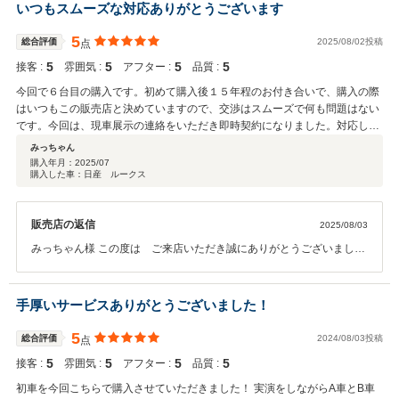
変うれしく思っております。 今後もお客様に安心してお任せいただけ
いつもスムーズな対応ありがとうございます
るよう、スタッフ一同精進してまいりますので、引き続きどうぞよろ
しくお願い申し上げます。 お困りごとやご不明点などがございました
5
総合評価
2025/08/02投稿
点
ら、いつでもお気軽にご連絡くださいませ。
5
5
5
5
接客 :
雰囲気 :
アフター :
品質 :
今回で６台目の購入です。初めて購入後１５年程のお付き合いで、購入の際
はいつもこの販売店と決めていますので、交渉はスムーズで何も問題はない
です。今回は、現車展示の連絡をいただき即時契約になりました。対応して
いただいた従業員さんは皆笑顔で細かなことまで納得いくまで説明されま
みっちゃん
す。整備工場も近所でいつも利用させていただき、速やかな対応に感謝して
購入年月：
2025/07
購入した車：日産 ルークス
います。
販売店の返信
2025/08/03
みっちゃん様 この度は ご来店いただき誠にありがとうございまし
た！ 過去の契約を思い出しました またカーセンサーでの評価も感
謝いたします。 スタッフの対応についてご満足いただき安心いたしま
した。 今後もお客様一人ひとりに寄り添った提案、対応を心がけてま
手厚いサービスありがとうございました！
いります。 お客様の大切なお車を弊社にお任せいただいたからには、
私たちも精一杯サポートさせて いただければと思っております！ 納
5
総合評価
2024/08/03投稿
点
車後 お車についてご不明な点や、ご不安な点がございましたらお気
5
5
5
5
接客 :
雰囲気 :
アフター :
品質 :
軽にお問い合わせくださいませ。 今後とも 浜田博自動車株式会社を
どうぞよろしくお願いいたします。
初車を今回こちらで購入させていただきました！ 実演をしながらA車とB車