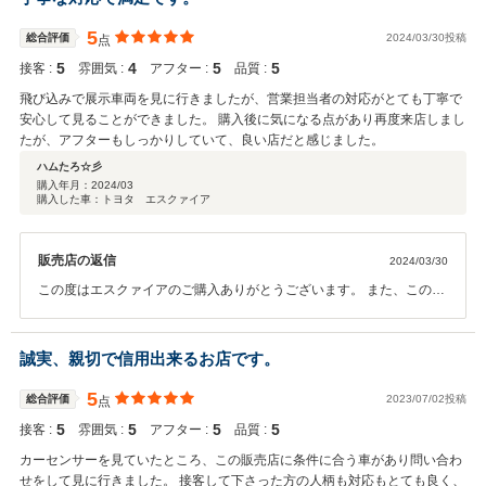
5
総合評価
2024/03/30投稿
点
5
4
5
5
接客 :
雰囲気 :
アフター :
品質 :
飛び込みで展示車両を見に行きましたが、営業担当者の対応がとても丁寧で
安心して見ることができました。 購入後に気になる点があり再度来店しまし
たが、アフターもしっかりしていて、良い店だと感じました。
ハムたろ☆彡
購入年月：
2024/03
購入した車：トヨタ エスクァイア
販売店の返信
2024/03/30
この度はエスクァイアのご購入ありがとうございます。 また、このよ
うな高評価を頂けたこと重ねて御礼申し上げます。今回 納車後の外
装の件 大変ご迷惑おかけ致しまして 誠にすみませんでした。 今後
も、カーライフのお力になれるよう全力でご対応させて頂きます。 今
誠実、親切で信用出来るお店です。
後もお客様のご期待に応えるよう努力してまいります。 今後もお車の
事でしたら何でもご対応しますので メンテナンス等気軽にご相談下さ
5
総合評価
2023/07/02投稿
点
いませ。
5
5
5
5
接客 :
雰囲気 :
アフター :
品質 :
カーセンサーを見ていたところ、この販売店に条件に合う車があり問い合わ
せをして見に行きました。 接客して下さった方の人柄も対応もとても良く、