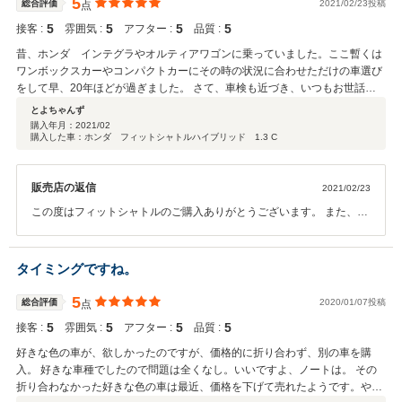
5
総合評価
2021/02/23投稿
点
5
5
5
5
接客 :
雰囲気 :
アフター :
品質 :
昔、ホンダ インテグラやオルティアワゴンに乗っていました。ここ暫くは
ワンボックスカーやコンパクトカーにその時の状況に合わせただけの車選び
をして早、20年ほどが過ぎました。 さて、車検も近づき、いつもお世話に
なっている浜田さんのネットリストを見ているとホンダのワゴンタイプの車
とよちゃんず
を発見！！ 直後の休日に現物を見に展示場へ。いつものように、即、購入
購入年月：
2021/02
購入した車：ホンダ フィットシャトルハイブリッド 1.3 C
することにしました。（今まで家族4人で10台ほど購入）なんの問題もな
く、安心して乗れる車を販売していただき助かっています。今、乗り始めて
2週間ほど経ちますが、いいですよ。 ワゴンタイプで、ハイブリッド車、燃
販売店の返信
2021/02/23
費も今のところ”20”ぐらいです。好きな車で本当に満足してます。いつも、
ありがとうございます。これからも、よろしく！！
この度はフィットシャトルのご購入ありがとうございます。 また、こ
のような高評価を頂けたこと重ねて御礼申し上げます。今回 ナビの
件 大変ご迷惑おかけ致しまして 誠にすみませんでした。 今後も、
カーライフのお力になれるよう全力でご対応させて頂きます。 今後も
タイミングですね。
お客様のご期待に応えるよう努力してまいります。 今後もお車の事で
したら何でもご対応しますので メンテナンス等気軽にご相談下さいま
5
総合評価
2020/01/07投稿
点
せ。 またのご利用をスタッフ一同お待ちしております。
5
5
5
5
接客 :
雰囲気 :
アフター :
品質 :
好きな色の車が、欲しかったのですが、価格的に折り合わず、別の車を購
入。 好きな車種でしたので問題は全くなし。いいですよ、ノートは。 その
折り合わなかった好きな色の車は最近、価格を下げて売れたようです。やは