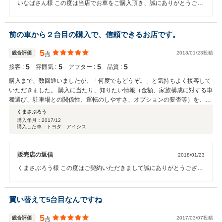
いなばさん様 この度は当店でお車をご購入頂き、誠にありがとうござ
います！ 接客対応や、お褒めのお言葉を頂け、大変嬉しく思います
(^^♪ カーライフ、楽しんでくださいね(*^▽^*) また何かございました
らお気軽にご連絡・ご来店くださいませ♪ 今後とも弊社とのお付き合
前の車から２台目の購入で、信頼できるお店です。
いの程、よろしくお願い致します！
5
総合評価
2018/01/23投稿
点
5
5
5
5
接客 :
雰囲気 :
アフター :
品質 :
購入まで、数回通いましたが、「何度でもどうぞ。」と気持ちよく接客して
いただきました。 購入に当たり、知りたい情報（金額、家族構成に対する車
種選び、駐車場との関係性、運転のしやすさ、オプションの要否等）を、親
切、丁寧に説明していただき、今の自分に最適の車を選ぶことができまし
くまさぶろう
た。 前回の車も、こちらでお世話になりましたが、購入後の車検や修理の際
購入年月：
2017/12
購入した車：トヨタ アイシス
も、お客の立場に立って相談に乗ってくださるので、信頼できます。 いい買
い物ができました。ありがとうございました。
販売店の返信
2018/01/23
くまさぶろう様 この度はご契約いただきまして誠にありがとうござい
ました。２台目 ありがとうございます。その後お車の状態はいかが
でしょうか？今回はこのような高い評価をいただきまして、社員一同
心から感謝しております。何かお困りの際はぜひお気軽にお立ち寄り
買い替えて5台目なんですね
ください。 今後とも、どうぞ宜しくお願い致します。
5
総合評価
2017/03/07投稿
点