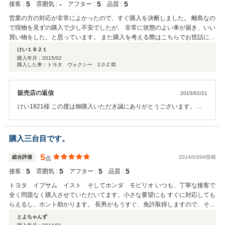
5
‐
5
5
接客 :
雰囲気 :
アフター :
品質 :
営業の方の対応が非常によかったので、すぐ購入を決断しました。 離島なの
で現物を見ずの購入で少し不安でしたが、 非常に状態のよい車が届き、いい
買い物をした。と思っています。 また購入を考える際はこちらでお世話にな
りたいです。
けい１８２１
購入年月：
2015/02
購入した車：トヨタ ヴォクシー 2.0 Z 煌
販売店の返信
2015/02/21
けい1821様 この度は御購入いただき誠にありがとうございます。
又、このような高い評価も頂きまして大変光栄でございます。この様
なお客様からのお声が今後の励みとなり、大変嬉しく思います。 現物
も見ずに 即決有難うございました。 今後とも宜しくお願い致しま
購入三台目です。
す。
5
総合評価
2014/03/04投稿
点
5
5
5
5
接客 :
雰囲気 :
アフター :
品質 :
トヨタ イプサム イスト そしてホンダ モビリオ いつも、丁寧な接客で
全く問題なく購入させていただいてます。小さな要望にも すぐに対応しても
らえるし、ホント助かります。 長男がもうすぐ、免許取得しますので、その
時はまた、お願いいたします。 これからも、宜しく！！
とよちゃんず