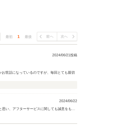
1
前へ
次へ
最初
最後
2024/06/21投稿
かお世話になっているのですが、毎回とても親切
2024/06/22
と思い、アフターサービスに関しても誠意をもっ
。今後ともお気軽に弊社にお越しくださいませ。