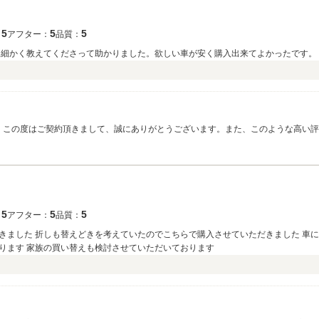
5
5
5
：
アフター：
品質：
々細かく教えてくださって助かりました。欲しい車が安く購入出来てよかったです。
 この度はご契約頂きまして、誠にありがとうございます。また、このような高い
みになります。車内外のクリーニングやお車の細部に渡るご説明も、今後より一層
うぞ宜しくお願い致します。
5
5
5
：
アフター：
品質：
きました 折しも替えどきを考えていたのでこちらで購入させていただきました 車
ります 家族の買い替えも検討させていただいております
）