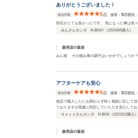
ありがとうございました！
5
点
5
接客：
雰囲気
総合評価
対応がとても良かったです。 気になった事は色
みんさん
ホンダ N-BOX+（
2024/05
購入）
販売店の返信
みん様 その後お車の調子はいかがでしょうか？
お客様に喜んで頂けることが、何よりも私共の励
ぜひお気軽にお立ち寄りください。 今後ともど
アフターケアも安心
5
点
5
接客：
雰囲気
総合評価
他店で購入したにも関わらず快く相談に応じて頂
ておりますが迅速に対応していただき安心してお
Ｎｅｃｏさん
ホンダ N-BOX（
2023/12
購入
販売店の返信