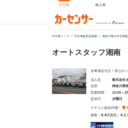
中古車
輸入車
中古車トップ
中古車販売店検索
神奈川県の中古車販
オートスタッフ湘南
全車保証付き！安心の
法人名
株式会社
住所
神奈川県
営業時間
10:00～2
定休日
水曜日
クチコミ総合評価：
4.4
4.1
接客：
雰囲気：