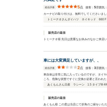
5
点
5
接客：
雰囲気
総合評価
カーナビの取り付けは、無料でしてくださいまし
トミーナオさん
ダイハツ ネイキッド 660 F
販売店の返信
トミーナオ様 先日は貴重なお休みのなかご来店
いただきたいと思い、アフターサービスに関して
車には大変満足していますが、、
2
点
3
接客：
雰囲気
総合評価
車自体は非常に気に入っているのですが、タイヤ
ころ、危険な状態ですぐに交換が必要と言われた
フターサービスの点で、少し気がかりで、他にも
あくもんさん
日産 ラシーン 1.5 タイプIII 4
販売店の返信
あくもん様 この度は当店にて折角のご縁をいた