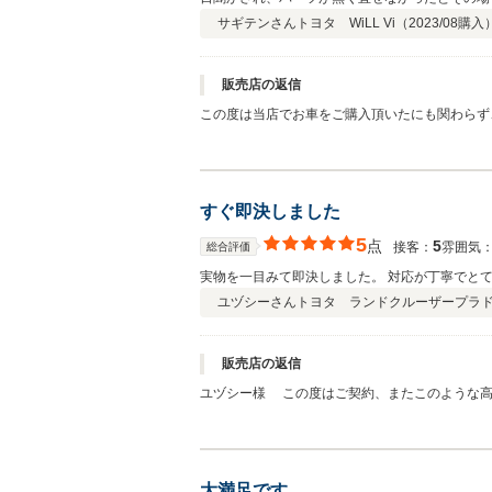
た。 ありがとうございますもいらっしゃいませ
サギテンさん
トヨタ WiLL Vi（
2023/08
購入
ルは件数が多く見落とすと言い返信があったのは数回のみ。 しかもメールの内容を全
ているから大丈夫と送ってこない。はっ？ 納車
油口、ピラー部分は土埃で真っ黒。車内の色なポ
販売店の返信
あるんならそちらに請求書を送るからと言っても
この度は当店でお車をご購入頂いたにも関わらず、不愉快な思いをさせてしま
純正品が無いとしか言わず、話しにならないので五
だけるお店を作るために誠実な対応を心掛けて参る所存です。 納車後も気持ち良くお付き合いいただけるよう精進して参りますので、末永い
プレートを付け掲載してあった写真が認定車では
厳しいご意見をご投稿いただき、誠にありがとう
いる。他のサイトではナンバープレート隠してあ
すぐ即決しました
5
点
5
接客：
雰囲気
総合評価
実物を一目みて即決しました。 対応が丁寧でと
ユヅシーさん
トヨタ ランドクルーザープラド 4.
販売店の返信
ユヅシー様 この度はご契約、またこのような高
がとうございます！お住まいもお近くですので今
大満足です