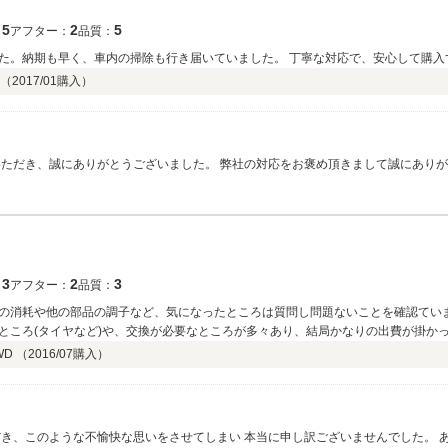
5
2
5
：
アフター：
品質：
た。納期も早く、車内の掃除も行き届いていました。 丁寧な対応で、安心して購入
 （
2017/01
購入）
いただき、誠にありがとうございました。 弊社の対応をお褒め頂きまして誠にあり
も誠意をもってご対応させていただいております。今後ともお気軽に弊社にお越し
3
2
3
：
アフター：
品質：
の消耗や他の部品の調子など、気になったところは質問し問題ないことを確認てい
ところ(タイヤなど)や、交換が必要なところが多々あり、結局かなりの出費が掛か
問題が出てこないか不安です。
WD （
2016/07
購入）
だき、このような不愉快な思いをさせてしまい 本当に申し訳ございませんでした。 