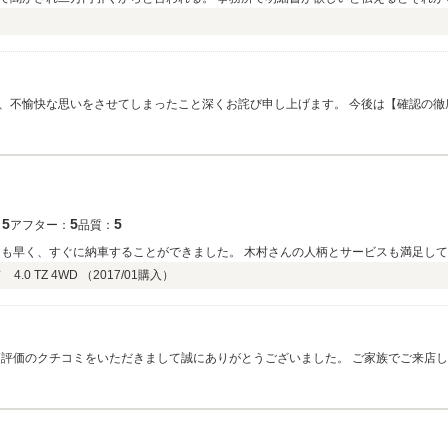
も言わずスマホを弄っている従業員らしき人が一名いるが、それまで電話しようがメ
）
く読んでいない。 購入してしまったが、保証書を貰ってないから送って欲しいと言うと、わかっ
された車体の汚さ。とりあえず外は水かけて拭いた、内は見えるとこだけ拭いた、と
ケット部品も埃だらけ。これで納車する車屋。 納車後に聞いていた不具合と違う症
、とりあえず見積り書を送れの一点張り。 地元の車屋からどこの部品が無くて直ら
ったこと深くお詫び申し上げます。 今後は【確認の徹底・スタッフの指導】なども含め、信頼していた
万返金してもらう。 結局地元の車屋で純正品で直りましたが、65000程かかって
お付き合いを何卒お願い申し上げます。
ないと判る。カーセンサーの方から確認してもらうと他に付ける物が無くて認定車
ございました。
るのに。 カーセンサー側も注意のみ。その対応も信じられません。 全て確認が甘か
5
5
5
：
アフター：
品質：
ても早く、すぐに納車することができました。 木村さんの人柄とサービスも満足し
0 TZ 4WD （
2017/01
購入）
評価のクチコミをいただきまして誠にありがとうございました。 ご家族でご来店
後のメンテナンス等もお任せください。お近くにお越しの際はお気軽にお立ちより