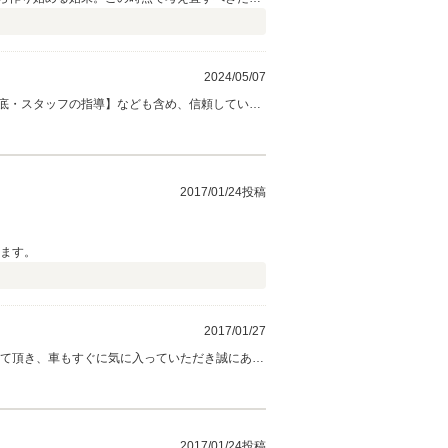
ールをしようがそれ以外の1人の対応のみ。メー
いう感じ。何か液体が垂れたような後もある。給
状かあり地元の車屋で見てもらい、直る可能性が
2024/05/07
なかったか聞いて貰っても具体的に答えられず、
しまった。 さらにその後、カーセンサー認定車の
のプレートを付けて撮っただけ！と開きなおって
ったと後悔の日々です。 星１つも無い。
2017/01/24投稿
てます。
2017/01/27
して頂き、車もすぐに気に入っていただき誠にあり
頂けたら幸いです。
2017/01/24投稿