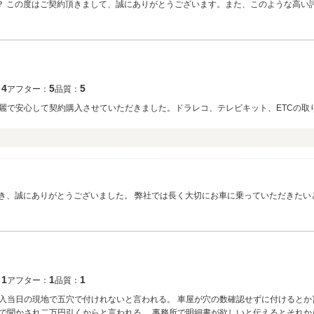
か？ この度はご契約頂きまして、誠にありがとうございます。また、このような高い
みになります。車内外のクリーニングやお車の細部に渡るご説明も、今後より一層
お願い致します。
4
5
5
：
アフター：
品質：
麗で安心して契約購入させていただきました。ドラレコ、テレビキット、ETCの取
だき、誠にありがとうございました。 弊社では長く大切にお車に乗っていただきた
ったお車のご提案と、その後のお車のメンテナンスを引き続きさせていただきます
1
1
1
：
アフター：
品質：
入当日の現地で五穴で付けれないと言われる。 車屋が穴の数確認せずに付けるとか
で聞かされ二万円引くからと言われる。 事務所で明細書が欲しいと伝えるとそれか