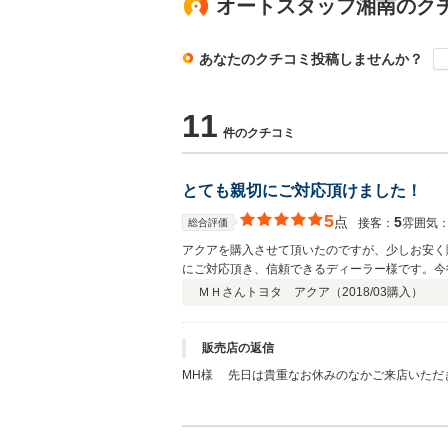
オートスタッフ湘南のク
あなたのクチコミ投稿しませんか？
11
件のクチコミ
とても親切にご対応頂けました！
5
点
5
接客：
雰囲気
総合評価
アクアを購入させて頂いたのですが、少しお安く
にご対応頂き、信頼できるディーラー様です。今
ＭＨさん
トヨタ アクア（
2018/03
購入）
販売店の返信
MH様 先日は貴重なお休みのなかご来店いただ
てご対応させていただいております。お客様にあ
宜しくお願い致します。