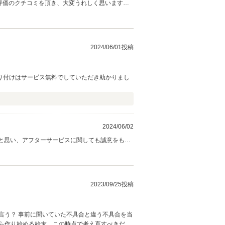
評価のクチコミを頂き、大変うれしく思います。
徹底させたいと思っております。またぜひお気軽
2024/06/01投稿
り付けはサービス無料でしていただき助かりまし
2024/06/02
いと思い、アフターサービスに関しても誠意をもっ
。今後ともお気軽に弊社にお越しくださいませ。
2023/09/25投稿
言う？ 事前に聞いていた不具合と違う不具合を当
ら作り始める始末。この時点で考え直すべきだっ