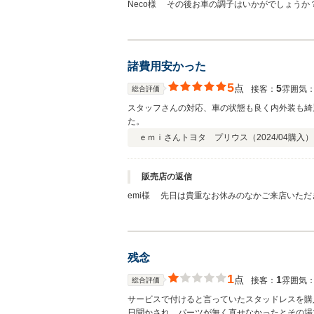
Neco様 その後お車の調子はいかがでしょう
お客様に喜んで頂けることが、何よりも私共の励
にお立ち寄りください。 今後ともどうぞ宜しく
諸費用安かった
5
点
5
接客：
雰囲気
総合評価
スタッフさんの対応、車の状態も良く内外装も綺
た。
ｅｍｉさん
トヨタ プリウス（
2024/04
購入）
販売店の返信
emi様 先日は貴重なお休みのなかご来店いた
てご対応させていただいております。お客様にあ
宜しくお願い致します。
残念
1
点
1
接客：
雰囲気
総合評価
サービスで付けると言っていたスタッドレスを購
日聞かされ、パーツが無く直せなかったとその場