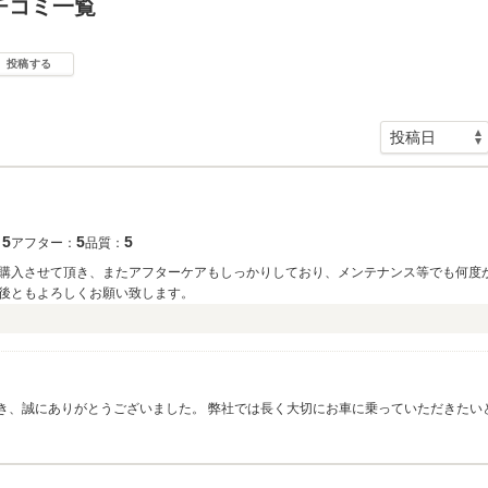
チコミ一覧
投稿する
5
5
5
：
アフター：
品質：
購入させて頂き、またアフターケアもしっかりしており、メンテナンス等でも何度
後ともよろしくお願い致します。
き、誠にありがとうございました。 弊社では長く大切にお車に乗っていただきたい
ったお車のご提案と、その後のお車のメンテナンスを引き続きさせていただきます