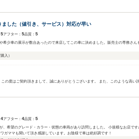
が ご指摘いただいた内容を受け止め改善していく所存でございます。 当店でご購
り誠実な対応を心掛けて参る所存です。 今後も末永いお付き合いをなにとぞお願い
きました（値引き、サービス）対応が早い
5
5
5
：
アフター：
品質：
や希少車の展示が数台あったので来店してこの車に決めました。販売士の専務さん
7
購入）
 この度はご契約頂きまして、誠にありがとうございます。 また、このような高い
みになります。車内外のクリーニングやお車の細部に渡るご説明も、今後より一層社
ください。 お近くにお越しの際は、ぜひお気軽にお立ち寄りください。 今後とも
4
4
5
：
アフター：
品質：
・状態の車両があり訪問しました。 小規模なお店ですが店長さんに親身に対応して頂き、アフター保障
きることから購入を決めました。 色々とワガママも聞いて頂き感謝しています。お陰様で車は絶好調です！