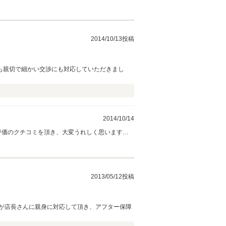
入いただいたお客様に不安なお気持ちでお乗りにな
申し上げます。 店長 キムラ
2014/10/13投稿
も親切で細かい交渉にも対応していただきまし
2014/10/14
評価のクチコミを頂き、大変うれしく思います。
員全員で徹底させたいと思っております。 アフ
どうぞ宜しくお願い致します。
2013/05/12投稿