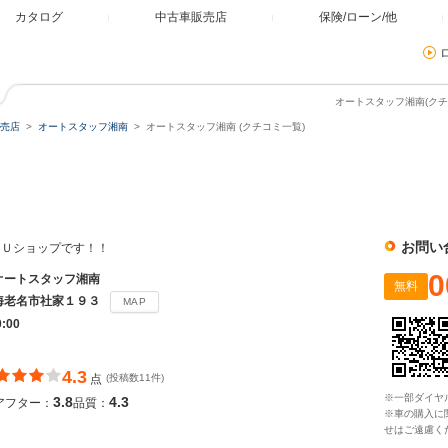
カタログ
中古車販売店
保険/ローン/他
オートスタッフ湘南(クチ
売店
オートスタッフ湘南
オートスタッフ湘南 (クチコミ一覧)
お問い
ＪＵショップです！！
0
オートスタッフ湘南
無料
海老名市社家１９３
MAP
0:00
4.3
点
(投稿数11件)
※一部ダイヤ
3.8
4.3
アフター：
品質：
※車の購入に
せはご遠慮く