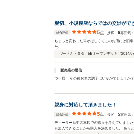
ご購入して頂けたと当社でも安心しておりました
ることが無いよう また起こったことに対し、よ
親切、小規模店ならではの交渉がで
5
点
5
接客：
雰囲気
総合評価
ちょっと変わった車がほしくてこのお店には旧車
た。
づーさん
トヨタ bBオープンデッキ（
2014/0
販売店の返信
づー様 その後お車の調子はいかがでしょうか？
お客様に喜んで頂けることが、何よりも私共の励
ターケア、メンテナンスなどもお気軽にお問合せ
親身に対応して頂きました！
5
点
5
接客：
雰囲気
総合評価
ディーラー系中古車店での購入を考えていましたが、希望のグレード・カラー
も加入で