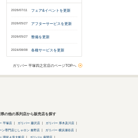
2026/07/11
フェア&イベントを更新
2026/05/27
アフターサービスを更新
2026/05/27
整備を更新
2024/08/08
各種サービスを更新
ガリバー 平塚四之宮店のページTOPへ
川県の他の系列店から販売店を探す
ー 平塚店
ガリバー 藤沢店
ガリバー 厚木及川店
ーン専門店じしゃロン 秦野店
ガリバー 横浜瀬谷店
ー 環状４号大船店
ガリバー 座間店