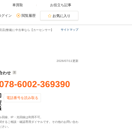
車買取
お役立ち記事
ログイン
閲覧履歴
お気に入り
サイトマップ
宮店(整備) | 中古車なら【カーセンサー】
2026/07/11更新
合わせ
078-6002-369390
電話番号を読み取る
ル回線、IP・光回線は利用不可。
関するご相談・確認専用ダイヤルです。その他のお問い合わ
ださい。