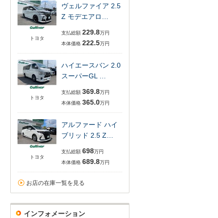
ヴェルファイア 2.5
Z モデエアロ…
229.8
支払総額
万円
トヨタ
222.5
本体価格
万円
ハイエースバン 2.0
スーパーGL …
369.8
支払総額
万円
トヨタ
365.0
本体価格
万円
アルファード ハイ
ブリッド 2.5 Z…
698
支払総額
万円
トヨタ
689.8
本体価格
万円
お店の在庫一覧を見る
インフォメーション