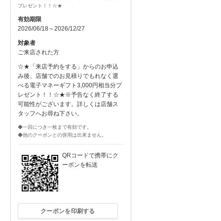
プレゼント！！☆★
有効期限
2026/06/18～2026/12/27
対象者
ご来店された方
☆★「来店予約をする」からのお申込
み後、店舗でのお見積りでもれなく選
べる電子マネーギフト3,000円相当分プ
レゼント！！☆★※予告なく終了する
可能性がございます。詳しくは店舗ス
タッフへお尋ね下さい。
◆一回につき一枚まで有効です。
◆他のクーポンとの併用は出来ません。
QRコードで携帯にク
ーポンを転送
クーポンを印刷する