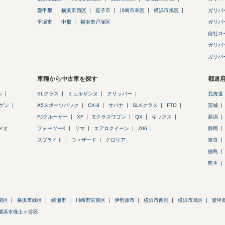
愛甲郡
横浜市西区
逗子市
川崎市幸区
横浜市旭区
ガリバ
平塚市
中郡
横浜市戸塚区
ガリバ
自社ロ
ガリバ
ガリバ
車種から中古車を探す
都道
ル
SLクラス
ミュルザンヌ
クリッパー
北海道
ゲン
A5スポーツバック
CX-8
サバナ
SLKクラス
FTO
茨城
FJクルーザー
XF
Eクラスワゴン
QX
キックス
新潟
メオ
フォーツーK
リマ
エアロクイーン
206
静岡
スプライト
ウィザード
グロリア
奈良
徳島
熊本
南区
横浜市緑区
綾瀬市
川崎市宮前区
伊勢原市
横浜市西区
横浜市旭区
愛甲
横浜市保土ヶ谷区