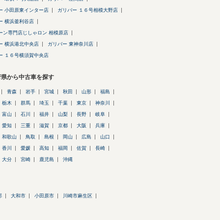
ー 小田原東インター店
ガリバー １６号相模大野店
ー 横浜釜利谷店
ーン専門店じしゃロン 相模原店
ー 横浜港北中央店
ガリバー 東神奈川店
ー １６号横須賀中央店
府県から中古車を探す
青森
岩手
宮城
秋田
山形
福島
栃木
群馬
埼玉
千葉
東京
神奈川
富山
石川
福井
山梨
長野
岐阜
愛知
三重
滋賀
京都
大阪
兵庫
和歌山
鳥取
島根
岡山
広島
山口
香川
愛媛
高知
福岡
佐賀
長崎
大分
宮崎
鹿児島
沖縄
郡
大和市
小田原市
川崎市麻生区