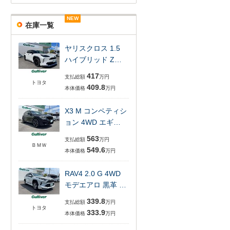
NEW
NEW
NEW
NEW
在庫一覧
ヤリスクロス 1.5
ハイブリッド Z…
417
支払総額
万円
トヨタ
409.8
本体価格
万円
X3 M コンペティシ
ョン 4WD エギ…
563
支払総額
万円
ＢＭＷ
549.6
本体価格
万円
RAV4 2.0 G 4WD
モデエアロ 黒革 …
339.8
支払総額
万円
トヨタ
333.9
本体価格
万円