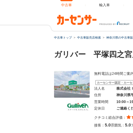
中古車
輸入車
中古車トップ
中古車販売店検索
神奈川県の中古車販
ガリバー 平塚四之宮
無料電話は24時間ご案
カーセンサー認定・カーセ
法人名
株式会社
住所
神奈川県
営業時間
10:00～
定休日
ご連絡く
クチコミ総合評価：
5.0
5.0
接客：
雰囲気：