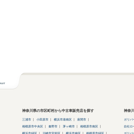
神奈川県の市区町村から中古車販売店を探す
神奈
三浦市
小田原市
横浜市港南区
座間市
ガリバ
相模原市中央区
秦野市
茅ヶ崎市
相模原市南区
自社ロ
横浜市緑区
川崎市宮前区
横浜市南区
相模原市緑区
ガリバ