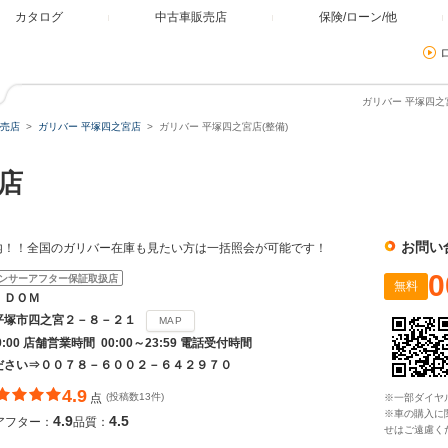
カタログ
中古車販売店
保険/ローン/他
ガリバー 平塚四之
売店
ガリバー 平塚四之宮店
ガリバー 平塚四之宮店(整備)
店
お問い
内！！全国のガリバー在庫も見たい方は一括照会が可能です！
0
ンサーアフター保証取扱店
無料
ＩＤＯＭ
平塚市四之宮２－８－２１
MAP
19:00 店舗営業時間 00:00～23:59 電話受付時間
ださい⇒００７８－６００２－６４２９７０
4.9
点
(投稿数13件)
※一部ダイヤ
※車の購入に
4.9
4.5
アフター：
品質：
せはご遠慮く