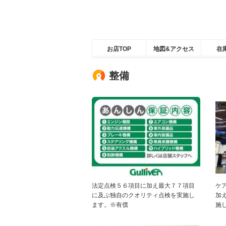
お店TOP
地図&アクセス
在
整備
法定点検５６項目に加え最大７７項目
ケ
に及ぶ独自のクオリティ点検を実施し
加
ます。※有償
施