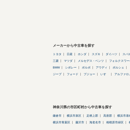
メーカーから中古車を探す
トヨタ
日産
ホンダ
スズキ
ダイハツ
スバ
三菱
マツダ
メルセデス・ベンツ
フォルクスワー
BMW
シボレー
ボルボ
アウディ
ポルシェ
ジープ
フォード
プジョー
いすゞ
アルファロ
神奈川県の市区町村から中古車を探す
鎌倉市
横浜市泉区
足柄上郡
高座郡
横浜市港
横浜市青葉区
藤沢市
海老名市
相模原市緑区