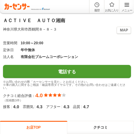
履歴
お気に入り
メニュー
ＡＣＴＩＶＥ ＡＵＴＯ湘南
神奈川県大和市西鶴間８－８－３
MAP
営業時間
10:00～20:00
定休日
年中無休
法人名
有限会社ブルームコーポレーション
電話する
※お問い合わせの際「カーセンサーを見た」とお伝えください。
※車の購入に関するご相談・確認専用ダイヤルです。その他のお問い合わせはご遠慮くださ
い。
4.0
クチコミ総合評価：
（投稿数3件）
4.0
4.3
4.3
4.7
接客 :
雰囲気 :
アフター :
品質 :
お店TOP
クチコミ