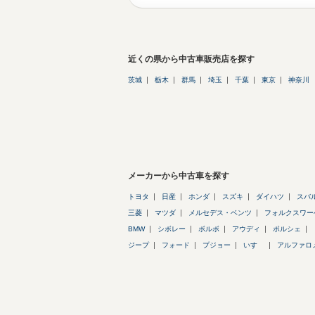
近くの県から中古車販売店を探す
茨城
栃木
群馬
埼玉
千葉
東京
神奈川
メーカーから中古車を探す
トヨタ
日産
ホンダ
スズキ
ダイハツ
スバ
三菱
マツダ
メルセデス・ベンツ
フォルクスワー
BMW
シボレー
ボルボ
アウディ
ポルシェ
ジープ
フォード
プジョー
いすゞ
アルファロ