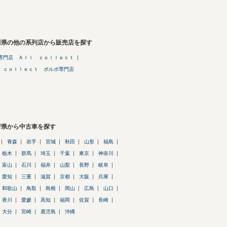
川県の他の系列店から販売店を探す
専門店 Ａｌｌ ｃｏｌｌｅｃｔ
 ｃｏｌｌｅｃｔ ボルボ専門店
府県から中古車を探す
青森
岩手
宮城
秋田
山形
福島
栃木
群馬
埼玉
千葉
東京
神奈川
富山
石川
福井
山梨
長野
岐阜
愛知
三重
滋賀
京都
大阪
兵庫
和歌山
鳥取
島根
岡山
広島
山口
香川
愛媛
高知
福岡
佐賀
長崎
大分
宮崎
鹿児島
沖縄