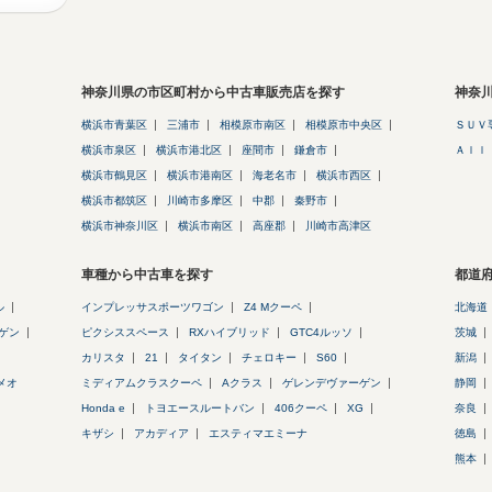
神奈川県の市区町村から中古車販売店を探す
神奈
横浜市青葉区
三浦市
相模原市南区
相模原市中央区
ＳＵＶ
横浜市泉区
横浜市港北区
座間市
鎌倉市
Ａｌｌ
横浜市鶴見区
横浜市港南区
海老名市
横浜市西区
横浜市都筑区
川崎市多摩区
中郡
秦野市
横浜市神奈川区
横浜市南区
高座郡
川崎市高津区
車種から中古車を探す
都道
ル
インプレッサスポーツワゴン
Z4 Mクーペ
北海道
ゲン
ピクシススペース
RXハイブリッド
GTC4ルッソ
茨城
カリスタ
21
タイタン
チェロキー
S60
新潟
メオ
ミディアムクラスクーペ
Aクラス
ゲレンデヴァーゲン
静岡
Honda e
トヨエースルートバン
406クーペ
XG
奈良
キザシ
アカディア
エスティマエミーナ
徳島
熊本