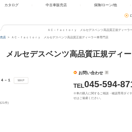
カタログ
中古車販売店
保険/ローン/他
ＡＣ－ｆａｃｔｏｒｙ メルセデスベンツ高品質正規ディーラー
売店
ＡＣ－ｆａｃｔｏｒｙ メルセデスベンツ高品質正規ディーラー車専門店
ｙ メルセデスベンツ高品質正規ディ
お問い合わせ
９４－１
MAP
045-594-87
TEL
※車の購入に関するご相談・確認専用ダイ
せはご遠慮ください。
21件)