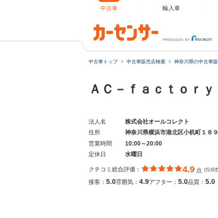
中古車
輸入車
中古車トップ
中古車販売店検索
神奈川県の中古車販
ＡＣ－ｆａｃｔｏｒ
法人名
株式会社オールコレクト
住所
神奈川県横浜市港北区小机町１８
営業時間
10:00～20:00
定休日
水曜日
4.9
クチコミ総合評価：
点
(投稿数
5.0
4.9
5.0
5.0
接客：
雰囲気：
アフター：
品質：