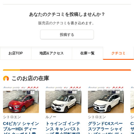
しっかりとフルサポートさせて 頂きますので末永くお付き合いをさ
せて頂ければ幸いでございます。 今後とも何卒、宜しくお願い申し
あなたのクチコミを投稿しませんか？
上げます。
販売店のクチコミを書き込めます。
投稿する
お店TOP
地図&アクセス
在庫一覧
クチコミ
このお店の在庫
シトロエン
ルノー
シトロエン
シ
C4ピカソ シャイン
トゥインゴ インテ
グランドC4スペー
C
ブルーHDi ディー
ンス キャンバスト
スツアラー シャイ