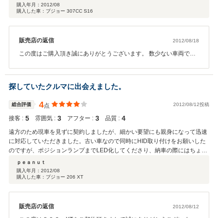
には、プジョーのマニュアル車がおすすめです。 運転していて楽しいです
購入年月：
2012/08
購入した車：プジョー 307CC S16
よ。
販売店の返信
2012/08/18
この度はご購入頂き誠にありがとうございます。 数少ない車両でし
たのでご紹介ができ、又お車も気に入って頂けた様で大変嬉しく思
います。 今後も中々見つかりにくい希少車両などを始め、その他種
類豊富に取り揃えて参りますので、 お探しの際は何なりとお申し付
探していたクルマに出会えました。
け下さい！ 又メンテナンス等もお困りの事がございましたらお気軽
にご相談下さい！ ご納車の際はあいにくのお天気でしたが、これか
4
総合評価
2012/08/12投稿
点
ら是非オープンドライブを楽しんで頂ければ幸いです＾＾ 今後とも
5
3
3
4
接客 :
何卒、宜しくお願い致します。
雰囲気 :
アフター :
品質 :
遠方のため現車を見ずに契約しましたが、細かい要望にも親身になって迅速
に対応していただきました。古い車なので同時にHID取り付けをお願いした
のですが、ポジションランプまでLED化してくださり、納車の際にはちょっ
としたサプライズ！になりました。ありがとうございました。
ｐｅａｎｕｔ
購入年月：
2012/08
購入した車：プジョー 206 XT
販売店の返信
2012/08/12