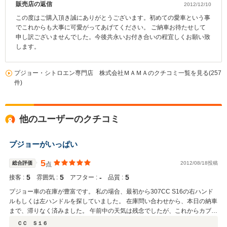
販売店の返信
2012/12/10
この度はご購入頂き誠にありがとうございます。初めての愛車という事
でこれからも大事に可愛がってあげてください。 ご納車お待たせして
申し訳ございませんでした。今後共永いお付き合いの程宜しくお願い致
します。
プジョー・シトロエン専門店 株式会社ＭＡＭＡのクチコミ一覧を見る(257
件)
他のユーザーのクチコミ
プジョーがいっぱい
5
総合評価
2012/08/18投稿
点
5
5
‐
5
接客 :
雰囲気 :
アフター :
品質 :
プジョー車の在庫が豊富です。 私の場合、最初から307CC S16の右ハンド
ルもしくは左ハンドルを探していました。 在庫問い合わせから、本日の納車
まで、滞りなく済みました。 午前中の天気は残念でしたが、これからカブリ
オレにしてドライブに行く予定です。 マニュアル免許持っていらっしゃる方
ＣＣ Ｓ１６