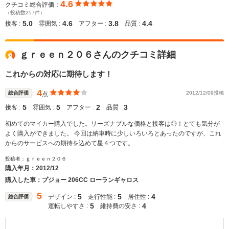
4.6
クチコミ総合評価：
（投稿数257件）
5.0
4.6
3.8
4.4
接客 :
雰囲気 :
アフター :
品質 :
ｇｒｅｅｎ２０６さんのクチコミ詳細
これからの対応に期待します！
4
総合評価
2012/12/09投稿
点
5
5
2
3
接客 :
雰囲気 :
アフター :
品質 :
初めてのマイカー購入でした。リーズナブルな価格と接客は◎！とても気分が
よく購入ができました。 今回は納車時に少しいろいろとあったのですが、これ
からのサービスへの期待を込めて星４つです。
投稿者：ｇｒｅｅｎ２０６
購入年月：
2012/12
購入した車：プジョー 206CC ローランギャロス
5
5
5
4
デザイン :
走行性能 :
居住性 :
総合評価
5
4
運転しやすさ :
維持費の安さ :