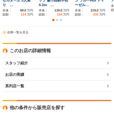
ゼルターボ 5人乗
ップ 最小回転半径
ン ブルーHDi ディ
り …
4.3m …
ーゼル…
本
総
本体：
99.0
万円
本体：
139.0
万円
本体：
219.0
万円
総額：
114
万円
総額：
154
万円
総額：
234
万円
在庫一覧を見る
このお店の詳細情報
スタッフ紹介
お店の実績
系列店一覧
他の条件から販売店を探す