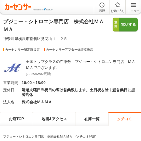
履歴
お気に入り
メニュー
プジョー・シトロエン専門店 株式会社ＭＡ
無
電話する
料
ＭＡ
神奈川県横浜市都筑区見花山１－２５
カーセンサー認定取扱店
カーセンサーアフター保証取扱店
全国トップクラスの在庫数！プジョー・シトロエン専門店 ＭＡ
ＭＡでございます。
(2026/02/02更新)
営業時間
10:00～18:00
定休日
毎週火曜日※祝日の際は営業致します。土日祝を除く翌営業日に振
替店休
法人名
株式会社ＭＡＭＡ
お店TOP
地図&アクセス
在庫一覧
クチコミ
プジョー・シトロエン専門店 株式会社ＭＡＭＡ (クチコミ詳細)