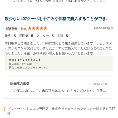
この度は２０６ XTをご契約頂きまして誠にありがとうございま
す。インディゴブルーの２０６をずっとお探しだったとの事でした
ので、私と致しましても程度の良い車両をご案内でき大変嬉しく思
っております。 現車確認をされる前にご契約を頂いておりましたの
数少ない407クーペを手ごろな価格で購入することができま
で、実際にご覧になって頂きました際に お車を気に入って頂けてと
した。
ても安心致しました。 LEDも喜んで頂けた様でよかったです。 今後
5
総合評価
2012/04/15投稿
点
とも末永いお付き合いをさせて頂ければ幸いでございます。 遠方で
5
5
5
5
接客 :
はございますが、何かありました際にはお気軽にご連絡下さい。 専
雰囲気 :
アフター :
品質 :
門店ならではのフットワークの軽さを活かし、しっかりとサポート
昨日納車して頂きました。円滑に対応して頂き感謝しています。ナビシステ
させて頂きます。 今後とも宜しくお願い申し上げます。
ムのリモコンが欠品していましたが、すぐに揃えていただけるとのことで安
心しました。今後、点検や買い替えもお願いしたいと思います。
ｍａｓａｙｏｓｈｉ３２８
購入年月：
2012/04
購入した車：プジョー クーペ407
販売店の返信
2012/04/15
この度はお忙しい中ご来店頂き誠にありがとうございます。 以前よ
りお勧めさせて頂いておりました希少な４０７クーペをご紹介させ
て頂く事ができ、 又無事ご納車させて頂く事ができて本当に心から
嬉しく思っております。 リモコンの件は大変失礼致しました。 早急
プジョー・シトロエン専門店 株式会社ＭＡＭＡのクチコミ一覧を見る(257
に代替えの物をお送りさせて頂きますので今しばらくお待ち下さ
件)
い。 今後、整備点検や車検パーツの販売、（そして買い替えも笑）