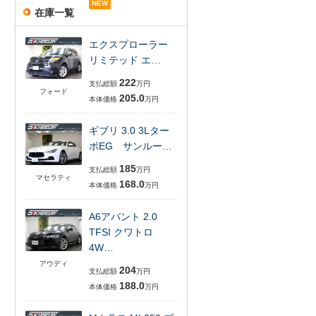
NEW
NEW
在庫一覧
エクスプローラー
リミテッド エ…
222
支払総額
万円
フォード
205.0
本体価格
万円
ギブリ 3.0 3Lター
ボEG サンルー…
185
支払総額
万円
マセラティ
168.0
本体価格
万円
A6アバント 2.0
TFSI クワトロ
4W…
アウディ
204
支払総額
万円
188.0
本体価格
万円