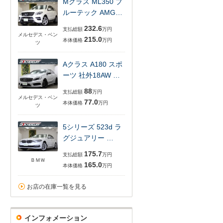
Mクラス ML350 ブ
ルーテック AMG…
232.6
支払総額
万円
メルセデス・ベン
215.0
本体価格
万円
ツ
Aクラス A180 スポ
ーツ 社外18AW …
88
支払総額
万円
メルセデス・ベン
77.0
本体価格
万円
ツ
5シリーズ 523d ラ
グジュアリー …
175.7
支払総額
万円
ＢＭＷ
165.0
本体価格
万円
お店の在庫一覧を見る
インフォメーション