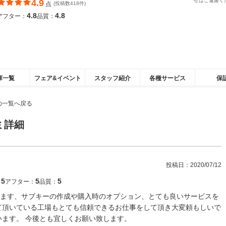
せはご遠慮く
4.9
点
(投稿数418件)
4.8
4.8
アフター：
品質：
庫一覧
フェア&イベント
スタッフ紹介
各種サービス
保
の一覧へ戻る
ミ詳細
投稿日：
2020/07/12
5
5
5
：
アフター：
品質：
ます、サブキーの作成や購入時のオプション、とても良いサービスを
て頂いている工場もとても信頼できるお仕事をして頂き大変頼もしいで
います。 今後とも宜しくお願い致します。