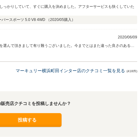
しっかりしていて、すぐに購入を決めました。アフターサービスも快くしていた
スポーツ 5.0 V8 4WD （
2020/05
購入）
2020/06/09
を選んで頂きまして有り難うございました。今までとはまた違った良さのある車
ばと思います。お近くですので今後もお車の事はどんなことでもお力になれれば
せて頂ければと思います。宜しくお願い致します。 横浜町田インター店 担当
マーキュリー横浜町田インター店のクチコミ一覧を見る
(418件)
の販売店クチコミを投稿しませんか？
投稿する