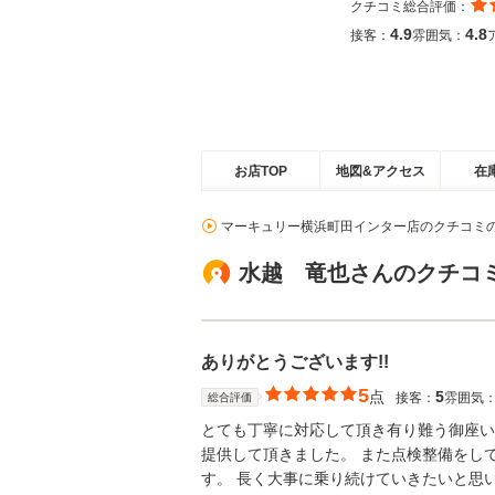
クチコミ総合評価：
4.9
4.8
接客：
雰囲気：
お店TOP
地図&アクセス
在
マーキュリー横浜町田インター店のクチコミ
水越 竜也さんのクチコ
ありがとうございます!!
5
点
5
接客：
雰囲気
総合評価
とても丁寧に対応して頂き有り難う御座い
提供して頂きました。 また点検整備をし
す。 長く大事に乗り続けていきたいと思