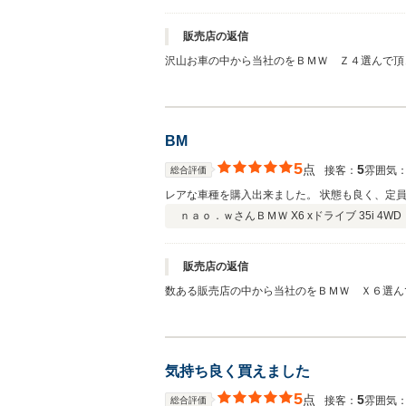
販売店の返信
沢山お車の中から当社のをＢＭＷ Ｚ４選んで頂
思います。！ドライブ等でご活用頂ければと思い
思っております。今後とも末永いお付き合をさせ
田
BM
5
点
5
接客：
雰囲気
総合評価
レアな車種を購入出来ました。 状態も良く、定
ｎａｏ．ｗさん
ＢＭＷ X6 xドライブ 35i 4WD
販売店の返信
数ある販売店の中から当社のをＢＭＷ Ｘ６選ん
す。また３台目もと思って頂けるよう、今後も今
ください！今後とも末永いお付き合をさせて頂け
気持ち良く買えました
5
点
5
接客：
雰囲気
総合評価