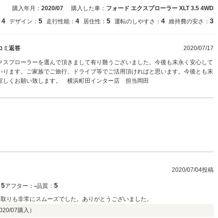
購入年月：
2020/07
購入した車：
フォード エクスプローラー XLT 3.5 4WD
4
5
4
5
4
3
：
デザイン：
走行性能：
居住性：
運転のしやすさ：
維持費の安さ：
コミ返答
2020/07/17
クスプローラーを選んで頂きまして有り難うございました。今後も末永く安心して
いります。ご家族でご旅行、ドライブ等でご活用頂ければと思います。今後とも末
宜しくお願い致します。 横浜町田インター店 担当岡田
2020/07/04投稿
5
‐
5
：
アフター：
品質：
り取りも非常にスムーズでした。ありがとうございました。
020/07
購入）