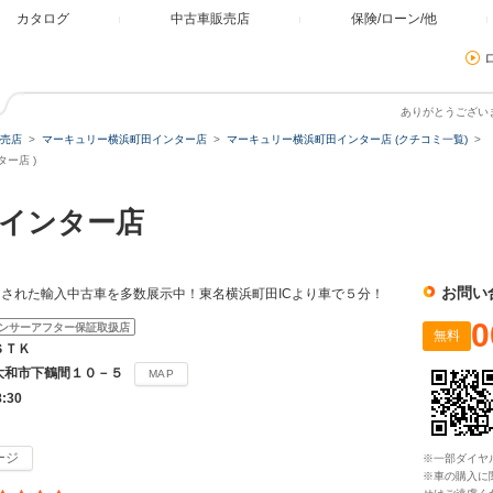
カタログ
中古車販売店
保険/ローン/他
ありがとうござい
売店
マーキュリー横浜町田インター店
マーキュリー横浜町田インター店 (クチコミ一覧)
ー店 )
田インター店
お問い
された輸入中古車を多数展示中！東名横浜町田ICより車で５分！
0
ンサーアフター保証取扱店
無料
ＳＴＫ
大和市下鶴間１０－５
MAP
8:30
ージ
※一部ダイヤ
※車の購入に