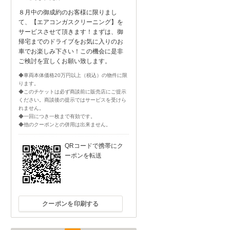
８月中の御成約のお客様に限りまし
て、【エアコンガスクリーニング】を
サービスさせて頂きます！まずは、御
帰宅までのドライブをお気に入りのお
車でお楽しみ下さい！この機会に是非
ご検討を宜しくお願い致します。
◆車両本体価格20万円以上（税込）の物件に限
ります。
◆このチケットは必ず商談前に販売店にご提示
ください。商談後の提示ではサービスを受けら
れません。
◆一回につき一枚まで有効です。
◆他のクーポンとの併用は出来ません。
QRコードで携帯にク
ーポンを転送
クーポンを印刷する