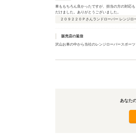
車ももちろん良かったですが、担当の方の対応も
だけました。ありがとうございました。
２０９２２０Ｐさん
ランドローバー レンジローバー
販売店の返信
沢山お車の中から当社のレンジローバースポーツ
だと思います！奥様とドライブ等でご活用頂けれ
と思っております。今後とも末永いお付き合をさ
岡田
あなた