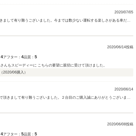
2020/07/05
きまして有り難うございました。今までは数少ない運転する楽しさがある車だと
ます。少々距離はありますが今後もお車の事はどんなことでもお力になれればと
て頂ければと思います。宜しくお願い致します。 横浜町田インター店 担当岡
2020/06/14投稿
4
4
5
：
アフター：
品質：
員さんもスピーディーに こちらの要望に親切に受けて頂けました。
 （
2020/06
購入）
2020/06/14
で頂きまして有り難うございました。２台目のご購入誠にありがとうございま
まで同様お力になれればと思っております。お車の事ならどんなことでもお任せ
ればと思います。 横浜町田インター店 担当岡田
2020/06/08投稿
4
5
5
：
アフター：
品質：