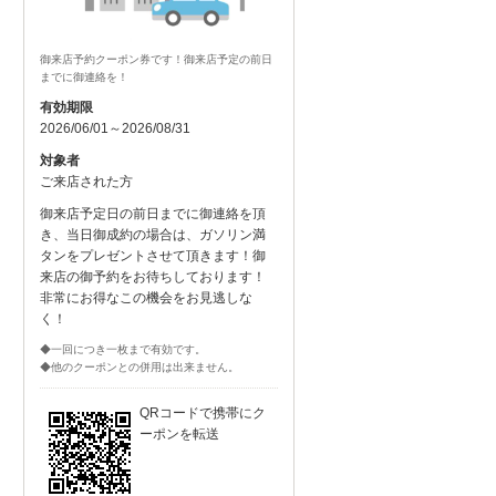
御来店予約クーポン券です！御来店予定の前日
までに御連絡を！
有効期限
2026/06/01～2026/08/31
対象者
ご来店された方
御来店予定日の前日までに御連絡を頂
き、当日御成約の場合は、ガソリン満
タンをプレゼントさせて頂きます！御
来店の御予約をお待ちしております！
非常にお得なこの機会をお見逃しな
く！
◆一回につき一枚まで有効です。
◆他のクーポンとの併用は出来ません。
QRコードで携帯にク
ーポンを転送