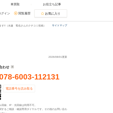
車買取
お役立ち記事
ログイン
閲覧履歴
お気に入り
サイトマップ
ます!!（水越 竜也さんのクチコミ投稿）
2026/08/01更新
合わせ
078-6003-112131
電話番号を読み取る
ル回線、IP・光回線は利用不可。
関するご相談・確認専用ダイヤルです。その他のお問い合わ