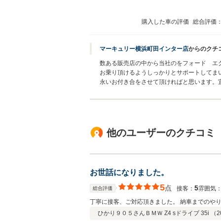
購入した車の評価
総合評価
マーキュリー横浜町田インター店
からのクチ
数ある販売店の中から当社のをフォード エ
お乗り頂けるようしっかりとサポートしてま
永いお付き合をさせて頂ければと思います。
他のユーザーのクチコミ
お世話になりました。
5
点
5
接客：
雰囲気
総合評価
丁寧に接客、ご対応頂きました。 納車までのや
ひかり９０５さん
ＢＭＷ Z4 sドライブ 35i （
2