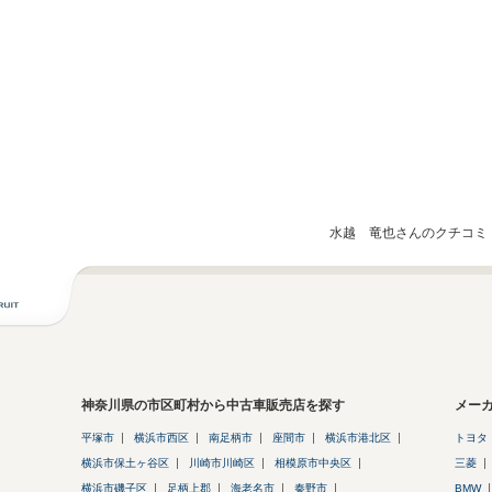
水越 竜也さんのクチコミ
神奈川県の市区町村から中古車販売店を探す
メー
平塚市
横浜市西区
南足柄市
座間市
横浜市港北区
トヨタ
横浜市保土ヶ谷区
川崎市川崎区
相模原市中央区
三菱
横浜市磯子区
足柄上郡
海老名市
秦野市
BMW