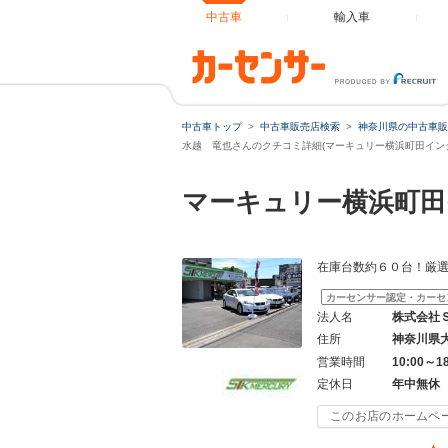
中古車
輸入車
中古車トップ
中古車販売店検索
神奈川県の中古車販
水越 竜也さんのクチコミ詳細(マーキュリー横浜町田インタ
マーキュリー横浜町
在庫台数約６０台！厳選
カーセンサー認定・カーセ
法人名
株式会社
住所
神奈川県
営業時間
10:00～1
定休日
年中無休
このお店のホームペ