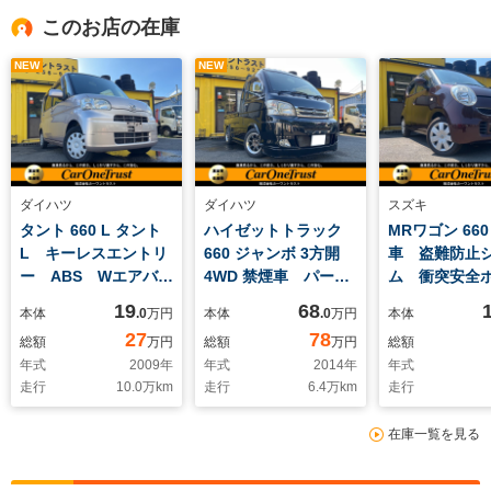
このお店の在庫
NEW
NEW
ダイハツ
ダイハツ
スズキ
タント 660 L タント
ハイゼットトラック
MRワゴン 660
L キーレスエントリ
660 ジャンボ 3方開
車 盗難防止
ー ABS Wエアバッ
4WD 禁煙車 パート
ム 衝突安全
グ HDDナビ 衝突
タイム4WD 全記録
スマートキー
19
68
本体
.0
万円
本体
.0
万円
本体
安全ボディ 点検記録
簿 キーレスエントリ
エアコン AB
27
78
総額
万円
総額
万円
総額
簿 取扱説明書 タイ
ー 社外SDナビ
アバッグ レ
年式
2009
年
年式
2014
年
年式
ミングチェーン車
ETC フルセグTV
ー 点検記録
走行
10.0
万km
走行
6.4
万km
走行
社外フルエアロ リヤ
ミングチェー
ウイング LEDヘッド
在庫一覧を見る
ライト タイミングチ
ェーン車