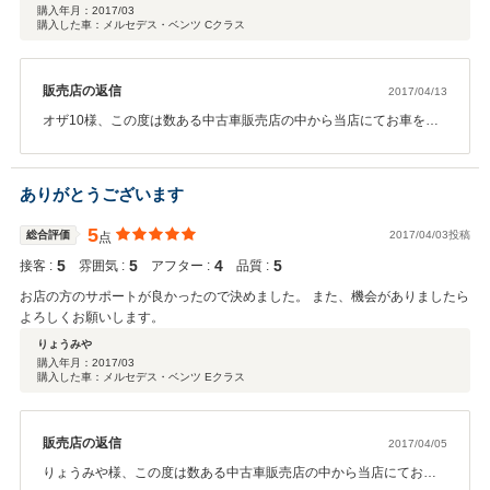
購入年月：
2017/03
購入した車：メルセデス・ベンツ Cクラス
販売店の返信
2017/04/13
オザ10様、この度は数ある中古車販売店の中から当店にてお車をご
購入頂き誠に有難う御座いました。また、このような高評価を頂き
まして店舗スタッフ一同心から感謝しております。現車ご覧頂かず
に弊社を信頼頂きご契約頂きましたがご納車の際オザ10様にご満足
ありがとうございます
頂けました事、大変嬉しく思っております。ご遠方では御座います
が、今後とも末永いお付き合いの程宜しくお願いします。
5
総合評価
2017/04/03投稿
点
5
5
4
5
接客 :
雰囲気 :
アフター :
品質 :
お店の方のサポートが良かったので決めました。 また、機会がありましたら
よろしくお願いします。
りょうみや
購入年月：
2017/03
購入した車：メルセデス・ベンツ Eクラス
販売店の返信
2017/04/05
りょうみや様、この度は数ある中古車販売店の中から当店にてお車