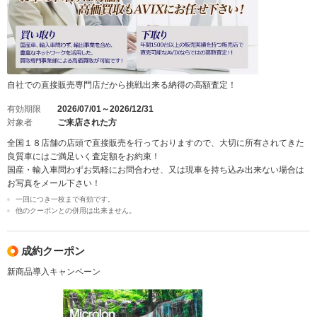
自社での直接販売専門店だから挑戦出来る納得の高額査定！
有効期限
2026/07/01～2026/12/31
対象者
ご来店された方
全国１８店舗の店頭で直接販売を行っておりますので、大切に所有されてきた
良質車にはご満足いく査定額をお約束！
国産・輸入車問わずお気軽にお問合わせ、又は現車を持ち込み出来ない場合は
お写真をメール下さい！
一回につき一枚まで有効です。
他のクーポンとの併用は出来ません。
成約クーポン
新商品導入キャンペーン