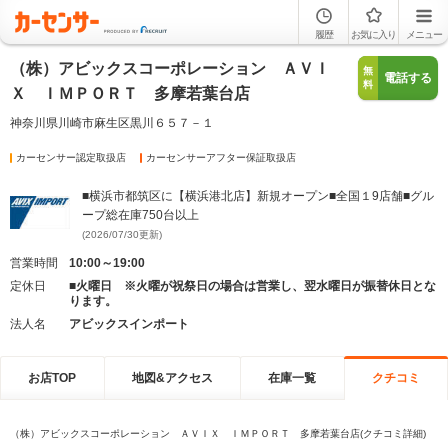
履歴
お気に入り
メニュー
（株）アビックスコーポレーション ＡＶＩ
無
電話する
料
Ｘ ＩＭＰＯＲＴ 多摩若葉台店
神奈川県川崎市麻生区黒川６５７－１
カーセンサー認定取扱店
カーセンサーアフター保証取扱店
■横浜市都筑区に【横浜港北店】新規オープン■全国１9店舗■グル
ープ総在庫750台以上
(2026/07/30更新)
営業時間
10:00～19:00
定休日
■火曜日 ※火曜が祝祭日の場合は営業し、翌水曜日が振替休日とな
ります。
法人名
アビックスインポート
お店TOP
地図&アクセス
在庫一覧
クチコミ
（株）アビックスコーポレーション ＡＶＩＸ ＩＭＰＯＲＴ 多摩若葉台店(クチコミ詳細)