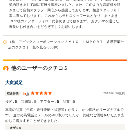
契約頂きまして誠に有難う御座いました。また、このような高評価を頂
きまして店舗スタッフ一同心から感謝しております。担当スタッフも非
常に喜んでおります。 これからも当社スタッフ一丸となり、まさあき
1972様のアフターフォローに努めさせて頂きます。 おクルマを通じた
末長いお付き合いをどうぞ宜しくお願いします。
（株）アビックスコーポレーション ＡＶＩＸ ＩＭＰＯＲＴ 多摩若葉台
店のクチコミ一覧を見る(668件)
他のユーザーのクチコミ
大変満足
5
総合評価
2017/04/10投稿
点
5
5
5
5
接客 :
雰囲気 :
アフター :
品質 :
車両の品質（年式・走行距離・状態等）が良く、かつ価格がリーズナブルで
す。 遠方の為電話とメールのやり取りでしたが、的確なご回答をいただき安
心して購入することができました。
オザ１０