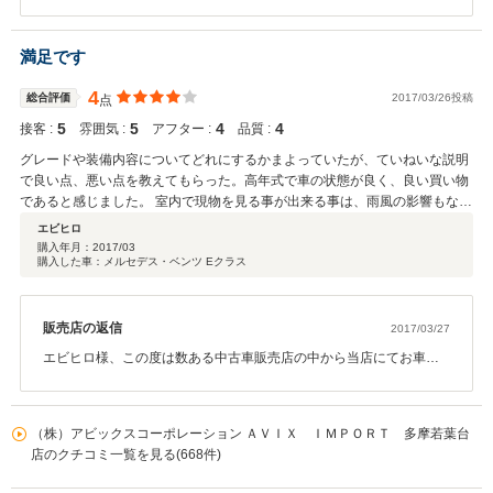
をご購入頂き誠に有難う御座いました。また、このような高評価を
頂きまして店舗スタッフ一同心から感謝しております。りょうみや
様はご遠方となられますが、出張中にお時間をおつくり頂きご来店
満足です
頂けまして誠に有難う御座います。りょうみや様はお住まいが当店
とは距離が御座いますが、今後も何か御座いましたらお気軽に当店
4
総合評価
2017/03/26投稿
点
までご相談下さい。これからも末長いお付き合いの程宜しくお願い
5
5
4
4
接客 :
します。
雰囲気 :
アフター :
品質 :
グレードや装備内容についてどれにするかまよっていたが、ていねいな説明
で良い点、悪い点を教えてもらった。高年式で車の状態が良く、良い買い物
であると感じました。 室内で現物を見る事が出来る事は、雨風の影響もなく
とても良い。
エビヒロ
購入年月：
2017/03
購入した車：メルセデス・ベンツ Eクラス
販売店の返信
2017/03/27
エビヒロ様、この度は数ある中古車販売店の中から当店にてお車を
ご購入頂き誠に有難う御座いました。また、このような高評価を頂
きまして店舗スタッフ一同心から感謝しております。初めてご来店
頂いた際は一足違いでご希望のお車をご案内出来ませんでしたが、
（株）アビックスコーポレーション ＡＶＩＸ ＩＭＰＯＲＴ 多摩若葉台
数日後に入庫したお車を即ご案内させて頂きお忙しい中再度ご来店
店のクチコミ一覧を見る(668件)
頂きましてご満足頂けました事、大変嬉しく思っております。エビ
ヒロ様はお住まいが比較的お近くとなられますので今後のカーライ