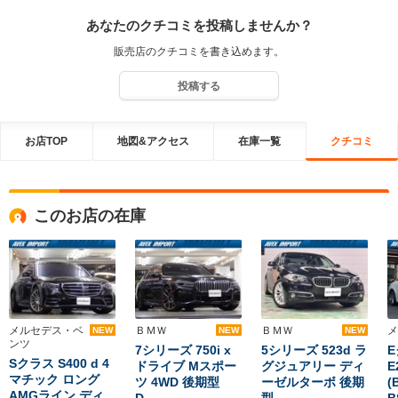
フをお手伝いさせて頂くと共に、車検、点検等御座いましたらお気
あなたのクチコミを投稿しませんか？
軽に当店までご相談下さい。これからも末長いお付き合いの程宜し
くお願いします。
販売店のクチコミを書き込めます。
投稿する
お店TOP
地図&アクセス
在庫一覧
クチコミ
このお店の在庫
メルセデス・ベ
ＢＭＷ
ＢＭＷ
メ
NEW
NEW
NEW
ンツ
7シリーズ 750i x
5シリーズ 523d ラ
Sクラス S400 d 4
ドライブ Mスポー
グジュアリー ディ
E
マチック ロング
ツ 4WD 後期型
ーゼルターボ 後期
(
AMGライン ディ