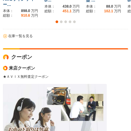
D…
型 …
B
ー…
本体：
438.0
万円
本体：
88.0
万円
本
本体：
898.0
万円
総額：
451.1
万円
総額：
102.1
万円
総
総額：
910.6
万円
在庫一覧を見る
クーポン
来店クーポン
★ＡＶＩＸ無料査定クーポン