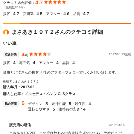
4.7
クチコミ総合評価：
（投稿数668件）
4.7
4.5
4.6
4.7
接客 :
雰囲気 :
アフター :
品質 :
まさあき１９７２さんのクチコミ詳細
いい車
4
総合評価
2017/04/15投稿
点
4
4
4
4
接客 :
雰囲気 :
アフター :
品質 :
価格と北澤さんの接客 今後のアフターフォロー宜しくお願い致します。
投稿者：まさあき１９７２
購入年月：
2017/02
購入した車：メルセデス・ベンツ CLSクラス
5
5
5
4
デザイン :
走行性能 :
居住性 :
総合評価
5
4
運転しやすさ :
維持費の安さ :
販売店の返信
2017/04/16
まさあき1972様、この度は数ある中古車販売店の中から、弊社にてご