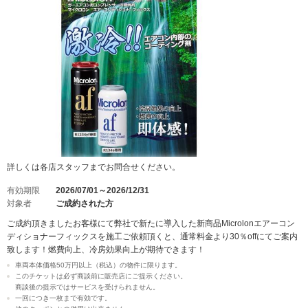
詳しくは各店スタッフまでお問合せください。
有効期限
2026/07/01～2026/12/31
対象者
ご成約された方
ご成約頂きましたお客様にて弊社で新たに導入した新商品Microlonエアーコン
ディショナーフィックスを施工ご依頼頂くと、通常料金より30％offにてご案内
致します！燃費向上、冷房効果向上が期待できます！
車両本体価格50万円以上（税込）の物件に限ります。
このチケットは必ず商談前に販売店にご提示ください。
商談後の提示ではサービスを受けられません。
一回につき一枚まで有効です。