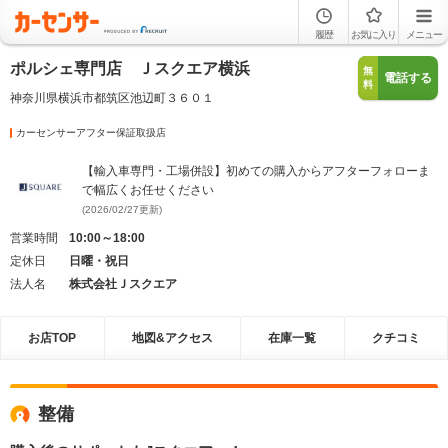
履歴
お気に入り
メニュー
ポルシェ専門店 Ｊスクエア横浜
無
電話する
料
神奈川県横浜市都筑区池辺町３６０１
カーセンサーアフター保証取扱店
【輸入車専門・工場併設】初めての購入からアフターフォローま
で幅広くお任せください
(2026/02/27更新)
営業時間
10:00～18:00
定休日
日曜・祝日
法人名
株式会社Ｊスクエア
お店TOP
地図&アクセス
在庫一覧
クチコミ
整備