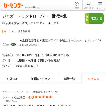
履歴
お気に入り
メニュー
ジャガー・ランドローバー 横浜港北
無
電話する
料
神奈川県横浜市都筑区中川中央２－４－２１
カーセンサー認定取扱店
★全国販売可能★東証プライム市場上場ネクステージグループ★
(2026/06/16更新)
営業時間
11:00～18:00 平日 10:00～18:00 土日祝
定休日
火曜日・水曜日（祝日の場合営業）
法人名
株式会社Ｓｈｉｎ
お店TOP
地図&アクセス
在庫一覧
クチコミ
ジャガー・ランドローバー 横浜港北(クチコミ一覧)
4.8
クチコミ総合評価：
（投稿数6件）