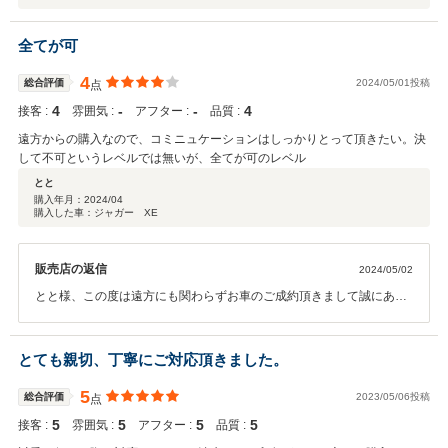
全てが可
4
総合評価
2024/05/01投稿
点
4
‐
‐
4
接客 :
雰囲気 :
アフター :
品質 :
遠方からの購入なので、コミニュケーションはしっかりとって頂きたい。決
して不可というレベルでは無いが、全てが可のレベル
とと
購入年月：
2024/04
購入した車：ジャガー XE
販売店の返信
2024/05/02
とと様、この度は遠方にも関わらずお車のご成約頂きまして誠にあり
がとうございます。 ご連絡につきまして至らない点があり、大変申し
訳ございません。 今後ご満足いただけるようしっかりとご対応をさせ
て頂きたく存じます。 引き続き宜しくお願い致します。
とても親切、丁寧にご対応頂きました。
5
総合評価
2023/05/06投稿
点
5
5
5
5
接客 :
雰囲気 :
アフター :
品質 :