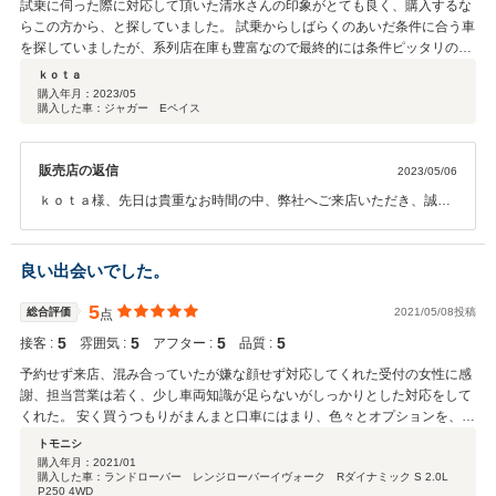
試乗に伺った際に対応して頂いた清水さんの印象がとても良く、購入するな
らこの方から、と探していました。 試乗からしばらくのあいだ条件に合う車
を探していましたが、系列店在庫も豊富なので最終的には条件ピッタリの車
が見つかりました！ 商談中は、車や保険の知識が豊富な方で安心して話を進
ｋｏｔａ
められました。 今後ともよろしくお願いいたします。
購入年月：
2023/05
購入した車：ジャガー Eペイス
販売店の返信
2023/05/06
ｋｏｔａ様、先日は貴重なお時間の中、弊社へご来店いただき、誠に
ありがとうございました。 ピッタリなお車がご提案できたことは、非
常に良かったと思います。 弊社では長く大切にお車に乗っていただき
たいとということで、アフターサービスに関しても誠意をもってご対
良い出会いでした。
応させていただいております。 ご相談やお困りの際は、いつでもご連
絡ください。今後ともよろしくお願いいたします。
5
総合評価
2021/05/08投稿
点
5
5
5
5
接客 :
雰囲気 :
アフター :
品質 :
予約せず来店、混み合っていたが嫌な顔せず対応してくれた受付の女性に感
謝、担当営業は若く、少し車両知識が足らないがしっかりとした対応をして
くれた。 安く買うつもりがまんまと口車にはまり、色々とオプションを、つ
けることになったが、納車してすぐパンク、保証をつけておいてよかったと
トモニシ
思う。
購入年月：
2021/01
購入した車：ランドローバー レンジローバーイヴォーク Rダイナミック S 2.0L
P250 4WD