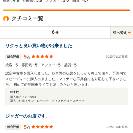
4.8
5.0
5.0
4.7
接客 :
雰囲気 :
アフター :
品質 :
クチコミ一覧
6
並べ替え
件
サクッと良い買い物が出来ました
5
総合評価
2025/01/27投稿
点
5
5
5
5
接客 :
雰囲気 :
アフター :
品質 :
認定中古車を購入しました。各車両の状態をしっかり教えて頂き、予算内で
スピーディーに購入出来ました。マイナーな不具合にも対応して下さいまし
た。 初めての英国車ライフを楽しみたいと思います。
のすけ
購入年月：
2025/01
購入した車：ランドローバー ディスカバリースポーツ
ジャガーのお店です。
5
総合評価
2025/01/01投稿
点