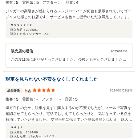
5
5
‐
4
接客 :
雰囲気 :
アフター :
品質 :
ジャガーの高級さが感じられるレンジローバーが何台も展示されていてゴー
ジャスな感じのお店です。サービスも色々ご提示いただき満足しています。
ｅｓｑｕａｒｅ
購入年月：
2025/01
購入した車：ジャガー XE
販売店の返信
2025/01/08
この度は誠にありがとうございました。 今後とも何かございましたら
何なりとお申し付けくださいませ。 宜しくお願いします。
現車を見られない不安をなくしてくれました
5
総合評価
2024/06/02投稿
点
5
‐
‐
5
接客 :
雰囲気 :
アフター :
品質 :
遠方在住のため、現車を見ずに購入するのが不安でしたが、メールで写真を
確認させてもらったり、電話でおしえてもらったりと、気になっている点を
解消していただきました。 交渉当初に伝えていた懸念事項とはいえ、購入決
定後でも交換対応をしていただくなど、対応がきちんとした店舗だと感じま
ｓａｊｉ
した。 納車が一層楽しみになりました。
購入年月：
2024/06
購入した車：ジャガー Iペイス