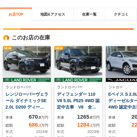
お店TOP
地図&アクセス
在庫一覧
クチコミ
このお店の在庫
NEW
NEW
ランドローバー
ランドローバー
ジャガー
レンジローバーヴェラ
ディフェンダー 110
Eペイス S 2.0L
ール ダイナミックSE
V8 5.0L P525 4WD 認
ディーゼルタ
2.0L D200 ディーゼ
定中古車 V8 全席
4WD 認定中
ルターボ 4WD 認定中
シートヒーター イン
ロントシート
670
1265
2
本体
.0
万円
本体
.0
万円
本体
古車 MERIDIANサウ
テリアビューミラー
ー アダプテ
686
1284
2
総額
.3
万円
総額
.2
万円
総額
ンド シートヒーター
前席シートクーラー
ーズコントロ
年式
2024
年
年式
2024
年
年式
＆クーラー 固定式パ
スライディングパノラ
ワーテール