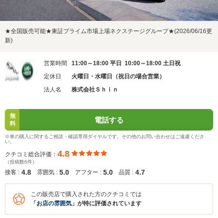
★全国販売可能★東証プライム市場上場ネクステージグループ★(2026/06/16更
新)
営業時間
11:00～18:00 平日 10:00～18:00 土日祝
定休日
火曜日・水曜日（祝日の場合営業）
法人名
株式会社Ｓｈｉｎ
無
電話する
料
※車の購入に関するご相談・確認専用ダイヤルです。その他のお問い合わせはご遠慮くださ
い。
4.8
クチコミ総合評価：
（投稿数6件）
4.8
5.0
5.0
4.7
接客 :
雰囲気 :
アフター :
品質 :
この販売店で購入された方のクチコミでは
「
お店の雰囲気
」が特に評価されています