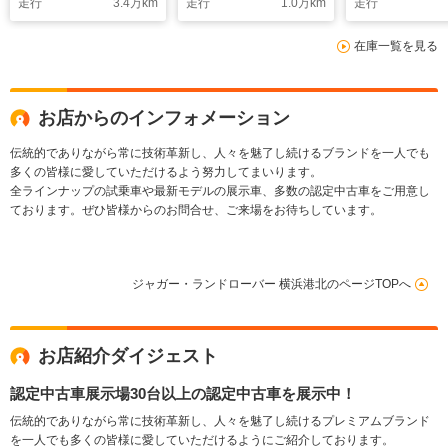
走行
3.4
万km
走行
1.0
万km
走行
ノラミックルーフ ブ
ミックルーフ 電動調
18インチアル
ラックエクステリアパ
整ステアリングコラ
ール インタ
在庫一覧を見る
ック メモリー機能付
ム パドルシフト
ブドライバー
パワーシート ステア
22AW MERIDIANサ
プレイ キー
リングホイールヒータ
ラウンド
トリー
ー 電動調整ステアリ
お店からのインフォメーション
ング
伝統的でありながら常に技術革新し、人々を魅了し続けるブランドを一人でも
多くの皆様に愛していただけるよう努力してまいります。
全ラインナップの試乗車や最新モデルの展示車、多数の認定中古車をご用意し
ております。ぜひ皆様からのお問合せ、ご来場をお待ちしています。
ジャガー・ランドローバー 横浜港北のページTOPへ
お店紹介ダイジェスト
認定中古車展示場30台以上の認定中古車を展示中！
伝統的でありながら常に技術革新し、人々を魅了し続けるプレミアムブランド
を一人でも多くの皆様に愛していただけるようにご紹介しております。