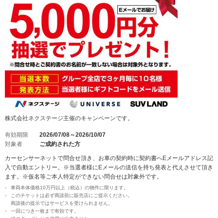
株式会社ネクステージ主催のキャンペーンです。
有効期限
2026/07/08～2026/10/07
対象者
ご成約された方
カーセンサーネットで問合せ頂き、お車の契約時に契約書へEメールアドレス記
入で自動エントリー。※当選者様にEメールの送信を持ち発表と代えさせて頂き
ます。※仮名等ご本人特定ができない問合せは対象外です。
車両本体価格10万円以上（税込）の物件に限ります。
このチケットは必ず商談前に販売店にご提示ください。
商談後の提示ではサービスを受けられません。
一回につき一枚まで有効です。