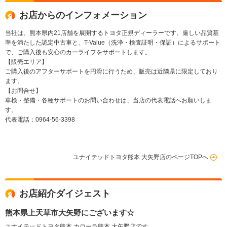
お店からのインフォメーション
当社は、熊本県内21店舗を展開するトヨタ正規ディーラーです。厳しい品質基
準を満たした認定中古車と、T-Value（洗浄・検査証明・保証）によるサポート
で、ご購入後も安心のカーライフをサポートします。
【販売エリア】
ご購入後のアフターサポートを円滑に行うため、販売は近隣県に限定しており
ます。
【お問合せ】
車検・整備・各種サポートのお問い合わせは、当店の代表電話へお願いしま
す。
代表電話：0964-56-3398
ユナイテッドトヨタ熊本 大矢野店のページTOPへ
お店紹介ダイジェスト
熊本県上天草市大矢野にございます☆
ユナイテッドトヨタ熊本 カローラ熊本 大矢野店です。