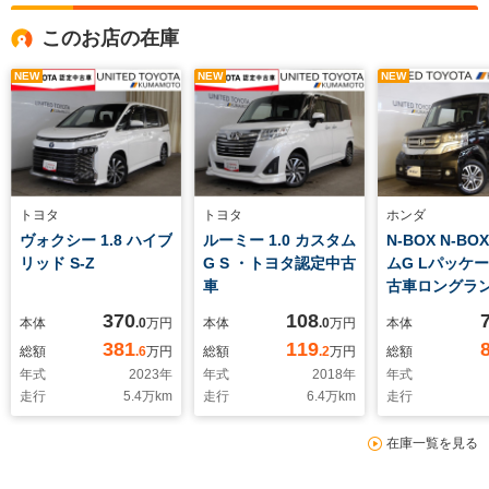
このお店の在庫
NEW
NEW
NEW
トヨタ
トヨタ
ホンダ
ヴォクシー 1.8 ハイブ
ルーミー 1.0 カスタム
N-BOX N-BO
リッド S-Z
G S ・トヨタ認定中古
ムG Lパッケー
車
古車ロングラ
370
108
本体
.0
万円
本体
.0
万円
本体
381
119
総額
.6
万円
総額
.2
万円
総額
年式
2023
年
年式
2018
年
年式
走行
5.4
万km
走行
6.4
万km
走行
在庫一覧を見る