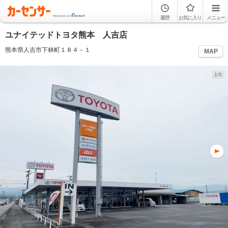
履歴
お気に入り
メニュー
ユナイテッドトヨタ熊本 人吉店
熊本県人吉市下林町１８４－１
MAP
1/5