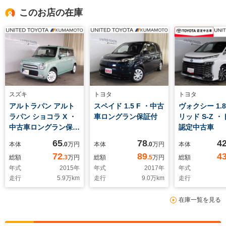
このお店の在庫
スズキ
トヨタ
トヨタ
アルトラパン アルト
スペイド 1.5 F ・中古
ヴォクシー 1.
ラパン ショコラ X ・
車ロングラン保証付
リッド S-Z 
中古車ロングラン保証
認定中古車
付
65
78
4
本体
.0
万円
本体
.0
万円
本体
72
89
4
総額
.3
万円
総額
.5
万円
総額
年式
2015
年
年式
2017
年
年式
走行
5.9
万km
走行
9.0
万km
走行
在庫一覧を見る