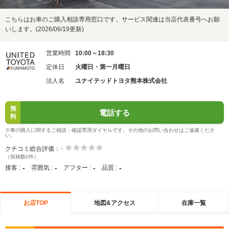
こちらはお車のご購入相談専用窓口です。サービス関連は当店代表番号へお願
いします。(2026/06/19更新)
営業時間
10:00～18:30
定休日
火曜日・第一月曜日
法人名
ユナイテッドトヨタ熊本株式会社
無
電話する
料
※車の購入に関するご相談・確認専用ダイヤルです。その他のお問い合わせはご遠慮くださ
い。
-
クチコミ総合評価：
（投稿数0件）
-
-
-
-
接客 :
雰囲気 :
アフター :
品質 :
お店TOP
地図&アクセス
在庫一覧