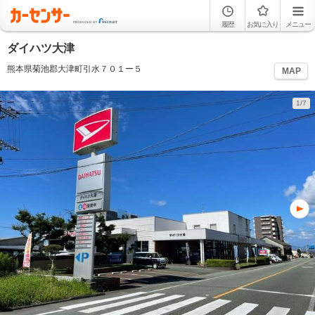
履歴
お気に入り
メニュー
ダイハツ大津
熊本県菊池郡大津町引水７０１ー５
MAP
1/7