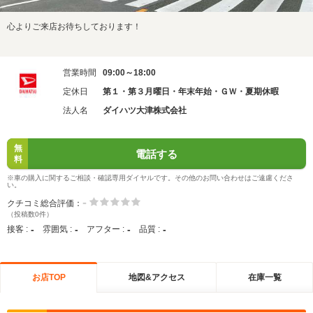
心よりご来店お待ちしております！
営業時間
09:00～18:00
定休日
第１・第３月曜日・年末年始・ＧＷ・夏期休暇
法人名
ダイハツ大津株式会社
無
電話する
料
※車の購入に関するご相談・確認専用ダイヤルです。その他のお問い合わせはご遠慮くださ
い。
-
クチコミ総合評価：
（投稿数0件）
-
-
-
-
接客 :
雰囲気 :
アフター :
品質 :
お店TOP
地図&アクセス
在庫一覧