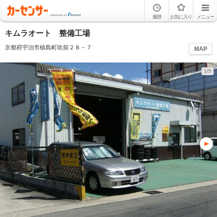
履歴
お気に入り
メニュー
キムラオート 整備工場
京都府宇治市槙島町吹前２８－７
MAP
1/5