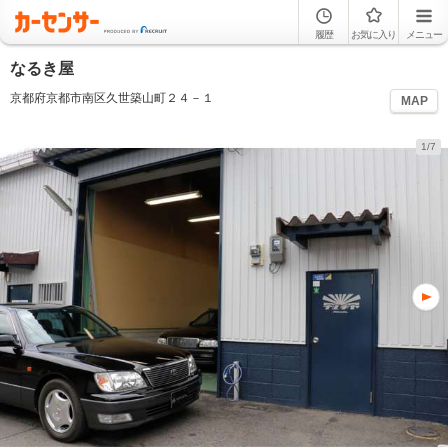
履歴
お気に入り
メニュー
なるき屋
京都府京都市南区久世築山町２４－１
MAP
1/7