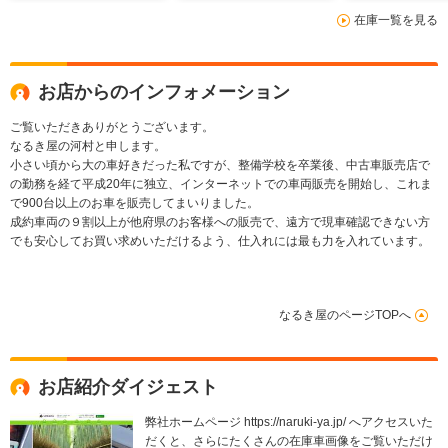
マインレッド) スポ
式ナンバー スマート
ナビ バック
在庫一覧を見る
ーツクロノPKG ス
キー 18インチアル
地デジ BTオ
ポーツエグゾーストシ
ミ インテリジェント
オ 社外スピ
ステム
AFS
ETC
お店からのインフォメーション
ご覧いただきありがとうございます。
なるき屋の河村と申します。
小さい頃から大の車好きだった私ですが、整備学校を卒業後、中古車販売店で
の勤務を経て平成20年に独立、インターネットでの車両販売を開始し、これま
で900台以上のお車を販売してまいりました。
成約車両の９割以上が他府県のお客様への販売で、遠方で現車確認できない方
でも安心してお買い求めいただけるよう、仕入れには最も力を入れています。
なるき屋のページTOPへ
お店紹介ダイジェスト
弊社ホームページ https://naruki-ya.jp/ へアクセスいた
だくと、さらにたくさんの在庫車画像をご覧いただけ