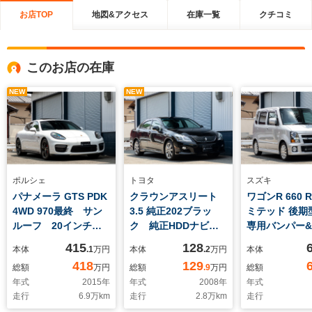
お店TOP
地図&アクセス
在庫一覧
クチコミ
このお店の在庫
NEW
NEW
ポルシェ
トヨタ
スズキ
パナメーラ GTS PDK
クラウンアスリート
ワゴンR 660 R
4WD 970最終 サン
3.5 純正202ブラッ
ミテッド 後期
ルーフ 20インチア
ク 純正HDDナビ
専用バンパー
ルミ ポルシェエント
バックカメラ 地デ
ホイール プ
415
128
本体
.1
万円
本体
.2
万円
本体
リー&ドライブシステ
ジ 全ドア&トランク
ター式ディス
418
129
総額
万円
総額
.9
万円
総額
ム ソフトクローズド
イージークローザー
ヘッドライト
年式
2015
年
年式
2008
年
年式
ア GTS専用インテ
パワーシート クルー
式メーター 
走行
6.9
万km
走行
2.8
万km
走行
リアトリムPKG(カー
ズコントロール 字光
トエアコン 