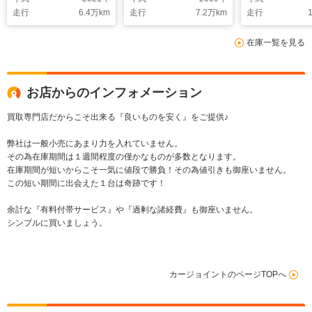
プダウンモニター パ
ックレザーシー
走行
6.4
万km
走行
7.2
万km
走行
1
ワーシート シートヒ
ックモニター/
ーター ステアリング
ールーフレール
在庫一覧を見る
ヒーター BSM HUD
ダークルーズ
前後ドラレコ 衝突軽
ール/社外ツィ
減グレーキ
純正ビルトイン
スマートキー×
お店からのインフォメーション
買取専門店だからこそ出来る『良いものを安く』をご提供♪
弊社は一般小売にあまり力を入れていません。
その為在庫期間は１週間程度の僅かなものが多数となります。
在庫期間が短いからこそ一気に値段で勝負！その為値引きも御座いません。
この短い期間に出会えた１台は奇跡です！
余計な『有料付帯サービス』や『過剰な諸経費』も御座いません。
シンプルに買いましょう。
カージョイントのページTOPへ