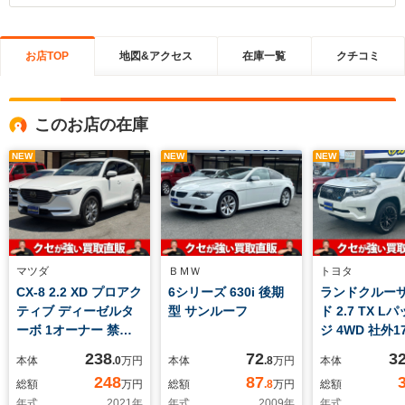
お店TOP
地図&アクセス
在庫一覧
クチコミ
このお店の在庫
NEW
NEW
NEW
マツダ
ＢＭＷ
トヨタ
CX-8 2.2 XD プロアク
6シリーズ 630i 後期
ランドクルー
ティブ ディーゼルタ
型 サンルーフ
ド 2.7 TX L
ーボ 1オーナー 禁煙
ジ 4WD 社外
車 10.25インチセンタ
AW&OPEN
238
72
3
本体
.0
万円
本体
.8
万円
本体
ーディスプレイ 全方
COUNTRY/純
248
87
総額
万円
総額
.8
万円
総額
位カメラ 後席フリッ
ビ・フルセグT
年式
2021
年
年式
2009
年
年式