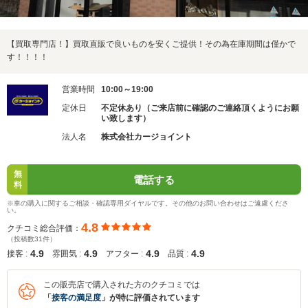
【買取専門店！】買取直販で良いものを安くご提供！その為在庫期間は僅かで
す！！！！
営業時間
10:00～19:00
定休日
不定休あり（ご来店前に確認のご連絡頂くようにお願
い致します）
法人名
株式会社カージョイント
無
電話する
料
※車の購入に関するご相談・確認専用ダイヤルです。その他のお問い合わせはご遠慮くださ
い。
4.8
クチコミ総合評価：
（投稿数31件）
4.9
4.9
4.9
4.9
接客 :
雰囲気 :
アフター :
品質 :
この販売店で購入された方のクチコミでは
「
接客の満足度
」が特に評価されています