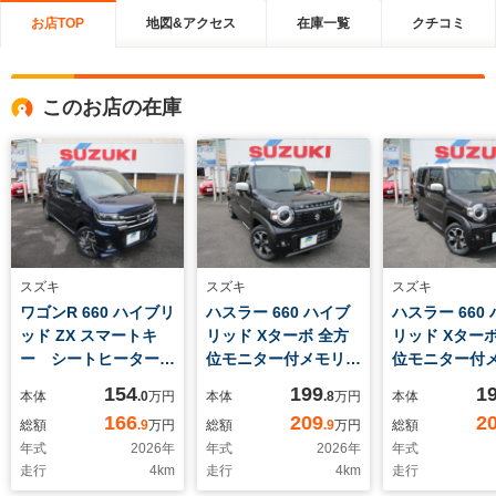
お店TOP
地図&アクセス
在庫一覧
クチコミ
このお店の在庫
スズキ
スズキ
スズキ
ワゴンR 660 ハイブリ
ハスラー 660 ハイブ
ハスラー 660
ッド ZX スマートキ
リッド Xターボ 全方
リッド Xターボ
ー シートヒーター
位モニター付メモリー
位モニター付
ステアリングヒータ
ナビ ETC スズキコ
ナビ ETC 
154
199
1
本体
.0
万円
本体
.8
万円
本体
ー USB電源ソケッ
ネクト対応 シートヒ
ネクト対応 
166
209
2
総額
.9
万円
総額
.9
万円
総額
ト LEDヘッドラン
ーター スマートキ
ーター スマ
年式
2026
年
年式
2026
年
年式
プ 盗難防止システ
ー USB電源ソケッ
ー USB電源
走行
4
km
走行
4
km
走行
ム 衝突安全ボディ
ト アダプティブクル
ト アダプテ