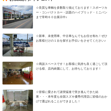
☆良質な車輌を多数取り揃えております！スポーツカ
ー・コンパクトカー・話題のハイブリッド・ミニバン
まで常時６０台展示中♪
☆新車、未使用車、中古車なんでもお任せ有れ！ぜひ
お客様だけの１台を探すお手伝いをさせてください♪
☆商談スペースです！お客様に気持ち良く過ごして頂
ける様、店内綺麗にして、お待ちしております！
☆皆様に愛されて諸突猛進で突き進んできた結
果・・・本年度も全国スズキ優秀代理店に皆様のおか
げで選ばれることができました！