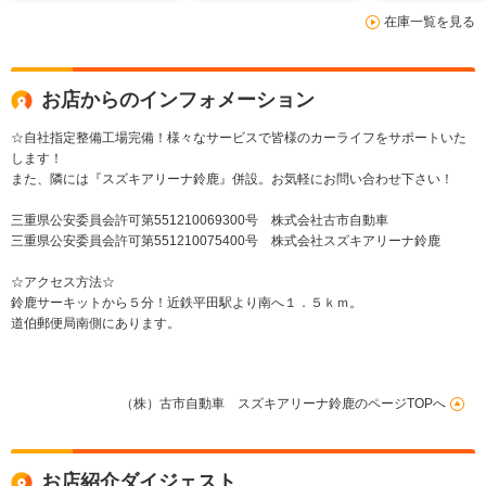
ー 保証付
ーズコントロール オ
ーズコントロ
在庫一覧を見る
ートマチックハイビー
ートマチック
ム 誤発進抑制機能
ム 誤発進抑
メーカー保証付
メーカー保証
お店からのインフォメーション
☆自社指定整備工場完備！様々なサービスで皆様のカーライフをサポートいた
します！
また、隣には『スズキアリーナ鈴鹿』併設。お気軽にお問い合わせ下さい！
三重県公安委員会許可第551210069300号 株式会社古市自動車
三重県公安委員会許可第551210075400号 株式会社スズキアリーナ鈴鹿
☆アクセス方法☆
鈴鹿サーキットから５分！近鉄平田駅より南へ１．５ｋｍ。
道伯郵便局南側にあります。
（株）古市自動車 スズキアリーナ鈴鹿のページTOPへ
お店紹介ダイジェスト