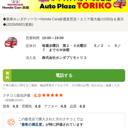
◆新車ホンダディーラーHonda Cars鈴鹿直営店！エリア最大級の150台を展示
◆(2026/08/01更新)
営業時間
10:00～19:00
定休日
毎週水曜日 第２・３火曜日 ５／２ ～ ５／
７ までＧＷ休暇
法人名
株式会社ホンダプリモトリコ
無
電話する
料
※車の購入に関するご相談・確認専用ダイヤルです。その他のお問い合わせはご遠慮くださ
い。
4.9
クチコミ総合評価：
（投稿数103件）
4.9
4.9
4.9
4.9
接客 :
雰囲気 :
アフター :
品質 :
この販売店で購入された方のクチコミでは
「
接客の満足度
」が特に評価されています