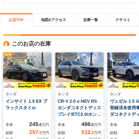
お店TOP
地図&アクセス
在庫一覧
クチコミ
このお店の在庫
NEW
ホンダ
ホンダ
ホンダ
インサイト 1.5 EX ブ
CR-V 2.0 e:HEV RS
ヴェゼル 1.5 G
ラックスタイル
ホンダコネクトディス
登録済未使用車
プレイ/ETC2.0/ホンダ
ダコネクトデ
センシング/アダプテ
イ/LEDヘッド
245
498
2
本体
.8
万円
本体
.8
万円
本体
ィブクルーズコントロ
シートヒーター
257
512
2
総額
.8
万円
総額
.8
万円
総額
ール/LEDヘッドライ
連動間欠フロ