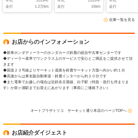
年式
2019
年
年式
2026
年
年式
ト/19インチアルミホ
パー/シートヒ
走行
1.2
万km
走行
16
km
走行
イール/バックカメラ/
ホンダセンシン
電動パーキングブレー
突軽減ブレーキ
在庫一覧を見る
キ/ブレーキホールド/
クカメラ/16
スマートキー
ルミホイール/
止装置
お店からのインフォメーション
◆新車ホンダディーラーのホンダカーズ鈴鹿の総合中古車センターです
◆ディーラー基準でワンクラス上のサービスで安心とご満足をご提供させて頂
きます
◆国道２３号線よりサーキット道路を鈴鹿サーキット方面へ向かい約１分
◆高速からは東名阪自動車道・鈴鹿インターから約２０分です
◆また電車でお越しの場合は近鉄名古屋線、白子駅（特急・急行も停まりま
す）か鼓ヶ浦駅までお迎えにあがります（事前にご連絡下さい）
オートプラザトリコ サーキット通り本店のページTOPへ
お店紹介ダイジェスト