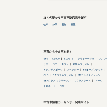
近くの県から中古車販売店を探す
岐阜
静岡
愛知
三重
車種から中古車を探す
S60
K1500
812GTS
クリッパーリオ
レンジ
リマ
コモ
セブン
C70カブリオレ
アテンザスポーツ
スペクター
bBオープンデッキ
GLB
Eクラスカブリオレ
M2コンペティション
SLRクラス マクラーレン
Cクラスクーペ
トール
トロネード
DB7
中古車情報カーセンサー関連サイト