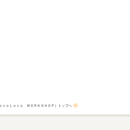
ｏｃｏＬｏｃｏ ＷＯＲＫＳＨＯＰ）トップへ