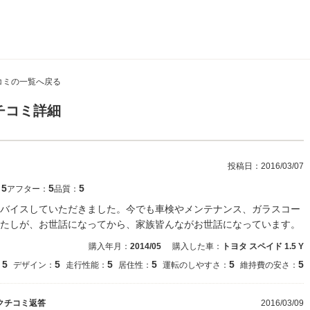
コミの一覧へ戻る
チコミ詳細
投稿日：
2016/03/07
5
5
5
：
アフター：
品質：
バイスしていただきました。今でも車検やメンテナンス、ガラスコー
たしが、お世話になってから、家族皆んながお世話になっています。
購入年月：
2014/05
購入した車：
トヨタ スペイド 1.5 Y
5
5
5
5
5
5
：
デザイン：
走行性能：
居住性：
運転のしやすさ：
維持費の安さ：
クチコミ返答
2016/03/09