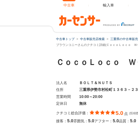
中古車
輸入車
中古車トップ
中古車販売店検索
三重県の中古車販売
ブラウンコニーさんのクチコミ詳細(ＣｏｃｏＬｏｃｏ ＷＯ
ＣｏｃｏＬｏｃｏ 
法人名
ＢＯＬＴ＆ＮＵＴＳ
住所
三重県伊勢市村松町１３６３－２
営業時間
10:00～20:00
定休日
無休
5.0
クチコミ総合評価：
点
(投稿
5.0
5.0
5.0
5.0
接客：
雰囲気：
アフター：
品質：