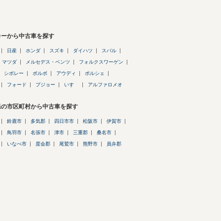
カーから中古車を探す
日産
ホンダ
スズキ
ダイハツ
スバル
マツダ
メルセデス・ベンツ
フォルクスワーゲン
シボレー
ボルボ
アウディ
ポルシェ
フォード
プジョー
いすゞ
アルファロメオ
県の市区町村から中古車を探す
鈴鹿市
多気郡
四日市市
松阪市
伊賀市
鳥羽市
名張市
津市
三重郡
桑名市
いなべ市
度会郡
尾鷲市
熊野市
員弁郡