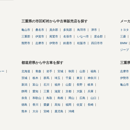
三重県の市区町村から中古車販売店を探す
メー
亀山市
桑名市
員弁郡
多気郡
鳥羽市
津市
トヨタ
三重郡
伊賀市
尾鷲市
名張市
いなべ市
度会郡
三菱
熊野市
志摩市
伊勢市
鈴鹿市
松阪市
四日市市
BMW
ジープ
都道府県から中古車を探す
三重
ャー
北海道
青森
岩手
宮城
秋田
山形
福島
志摩市
茨城
栃木
群馬
埼玉
千葉
東京
神奈川
伊勢市
新潟
富山
石川
福井
山梨
長野
岐阜
亀山市
静岡
愛知
三重
滋賀
京都
大阪
兵庫
奈良
和歌山
鳥取
島根
岡山
広島
山口
徳島
香川
愛媛
高知
福岡
佐賀
長崎
熊本
大分
宮崎
鹿児島
沖縄