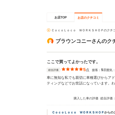
お店TOP
お店のクチコミ
ＣｏｃｏＬｏｃｏ ＷＯＲＫＳＨＯＰのクチ
ブラウンコニーさんのク
ここで買ってよかったです。
5
点
5
接客：
雰囲気
総合評価
車に無知な私でも親切に車種選びからアド
ティングなどでお世話になっています。わ
購入した車の評価
総合評価
ＣｏｃｏＬｏｃｏ ＷＯＲＫＳＨＯＰ
からの