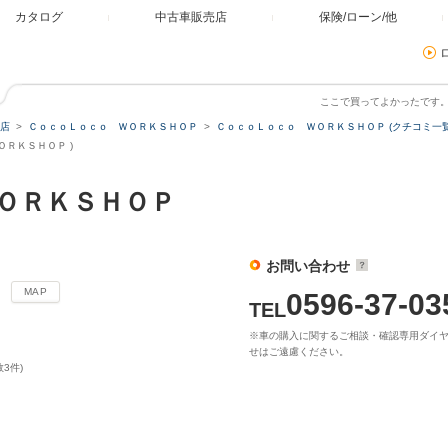
カタログ
中古車販売店
保険/ローン/他
ここで買ってよかったです
店
ＣｏｃｏＬｏｃｏ ＷＯＲＫＳＨＯＰ
ＣｏｃｏＬｏｃｏ ＷＯＲＫＳＨＯＰ (クチコミ一覧
ＲＫＳＨＯＰ )
ＷＯＲＫＳＨＯＰ
お問い合わせ
３
MAP
0596-37-03
TEL
※車の購入に関するご相談・確認専用ダイ
せはご遠慮ください。
数3件)