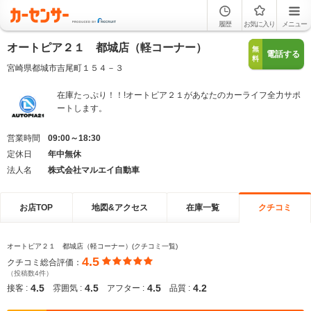
履歴
お気に入り
メニュー
オートピア２１ 都城店（軽コーナー）
無
電話する
料
宮崎県都城市吉尾町１５４－３
在庫たっぷり！！!オートピア２１があなたのカーライフ全力サポ
ートします。
営業時間
09:00～18:30
定休日
年中無休
法人名
株式会社マルエイ自動車
お店TOP
地図&アクセス
在庫一覧
クチコミ
オートピア２１ 都城店（軽コーナー）(クチコミ一覧)
4.5
クチコミ総合評価：
（投稿数4件）
4.5
4.5
4.5
4.2
接客 :
雰囲気 :
アフター :
品質 :