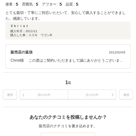
5
5
5
5
接客 :
雰囲気 :
アフター :
品質 :
とても親切・丁寧にご対応いただいて、安心して購入することができまし
た。感謝しています。
Ｃｈｒｉｓｔ
購入年月：
2011/11
購入した車：スズキ ワゴンR
販売店の返信
2012/02/05
Christ様 この度はご契約いただきまして誠にありがとうございまし
た。その後お車の状態はいかがでしょうか？ 今回はこのような高い評
価をいただきまして、社員一同心から感謝しております。何かお困り
の際はぜひお気軽にお立ち寄りください。 今後とも、どうぞ宜しくお
1
/1
願い致します。
最初
前の20件
次の20件
最後
あなたのクチコミを投稿しませんか？
販売店のクチコミを書き込めます。