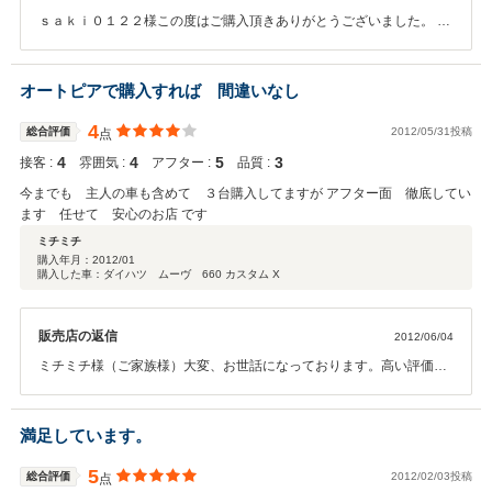
ｓａｋｉ０１２２様この度はご購入頂きありがとうございました。 そ
して、高評価頂き誠にありがとうございます。 ご購入後も、お車での
トラブルも迅速に対応させていただきます。 無料保証もついています
ので、小さなことでもお気軽にお問い合わせください。 これからもお
オートピアで購入すれば 間違いなし
付き合いのほどよろしくお願い致します。 誠にありがとうございまし
た。
4
総合評価
2012/05/31投稿
点
4
4
5
3
接客 :
雰囲気 :
アフター :
品質 :
今までも 主人の車も含めて ３台購入してますが アフター面 徹底してい
ます 任せて 安心のお店 です
ミチミチ
購入年月：
2012/01
購入した車：ダイハツ ムーヴ 660 カスタム X
販売店の返信
2012/06/04
ミチミチ様（ご家族様）大変、お世話になっております。高い評価頂
き誠にありがとうございます。 今後も、全社員一同、精神誠意、対応
させて頂きますので何か御座いましたらお気軽にご相談ください。
満足しています。
5
総合評価
2012/02/03投稿
点