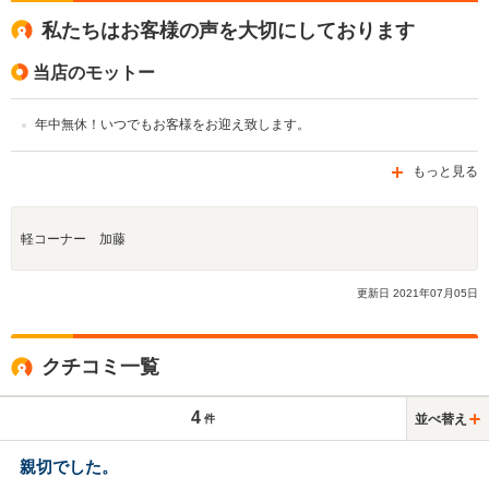
私たちはお客様の声を大切にしております
当店のモットー
年中無休！いつでもお客様をお迎え致します。
もっと見る
軽コーナー 加藤
更新日
2021
年
07
月
05
日
クチコミ一覧
4
並べ替え
件
親切でした。