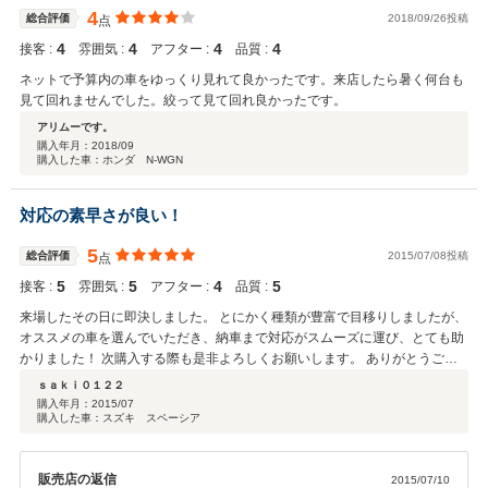
4
総合評価
2018/09/26投稿
点
4
4
4
4
接客 :
雰囲気 :
アフター :
品質 :
ネットで予算内の車をゆっくり見れて良かったです。来店したら暑く何台も
見て回れませんでした。絞って見て回れ良かったです。
アリムーです。
購入年月：
2018/09
購入した車：ホンダ N-WGN
対応の素早さが良い！
5
総合評価
2015/07/08投稿
点
5
5
4
5
接客 :
雰囲気 :
アフター :
品質 :
来場したその日に即決しました。 とにかく種類が豊富で目移りしましたが、
オススメの車を選んでいただき、納車まで対応がスムーズに運び、とても助
かりました！ 次購入する際も是非よろしくお願いします。 ありがとうござ
いました！
ｓａｋｉ０１２２
購入年月：
2015/07
購入した車：スズキ スペーシア
販売店の返信
2015/07/10