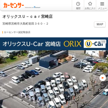
履歴
お気に入り
メニュー
オリックスＵ－ｃａｒ宮崎店
宮崎県宮崎市大島町前田３６０－２
MAP
カーセンサー認定取扱店
1/5