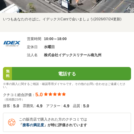
いつもあなたのそばに。イデックスCarsで会いましょう(2026/07/24更新)
営業時間
10:00～18:00
定休日
水曜日
法人名
株式会社イデックスリテール南九州
無
電話する
料
※車の購入に関するご相談・確認専用ダイヤルです。その他のお問い合わせはご遠慮くださ
い。
5.0
クチコミ総合評価：
（投稿数23件）
5.0
4.9
4.9
5.0
接客 :
雰囲気 :
アフター :
品質 :
この販売店で購入された方のクチコミでは
「
接客の満足度
」が特に評価されています