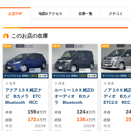
お店TOP
地図&アクセス
在庫一覧
クチコミ
このお店の在庫
NEW
NEW
NEW
トヨタ
トヨタ
トヨタ
アクア 1.5 X 純正ナ
ルーミー 1.0 X 純正D
ノア 2.0 X 
ビ Bカメラ ETC
オーディオ Bカメ
ディオ Bカ
Bluetooth RCC
ラ Bluetooth
ETC2.0 RCC
159
124
2
本体
.8
万円
本体
.8
万円
本体
172
138
2
総額
.8
万円
総額
.4
万円
総額
年式
2023
年
年式
2022
年
年式