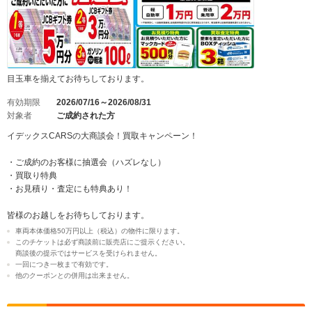
目玉車を揃えてお待ちしております。
有効期限
2026/07/16～2026/08/31
対象者
ご成約された方
イデックスCARSの大商談会！買取キャンペーン！
・ご成約のお客様に抽選会（ハズレなし）
・買取り特典
・お見積り・査定にも特典あり！
皆様のお越しをお待ちしております。
車両本体価格50万円以上（税込）の物件に限ります。
このチケットは必ず商談前に販売店にご提示ください。
商談後の提示ではサービスを受けられません。
一回につき一枚まで有効です。
他のクーポンとの併用は出来ません。