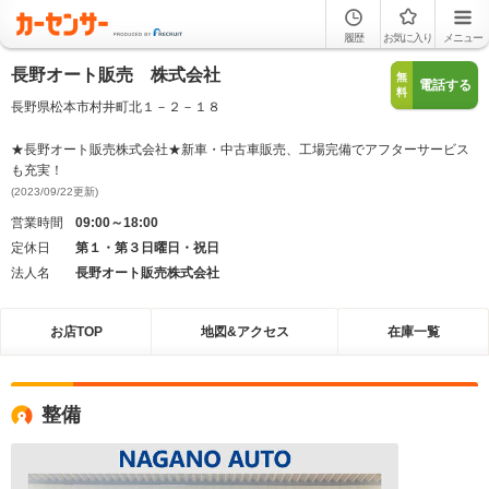
履歴
お気に入り
メニュー
長野オート販売 株式会社
無
電話する
料
長野県松本市村井町北１－２－１８
★長野オート販売株式会社★新車・中古車販売、工場完備でアフターサービス
も充実！
(2023/09/22更新)
営業時間
09:00～18:00
定休日
第１・第３日曜日・祝日
法人名
長野オート販売株式会社
お店TOP
地図&アクセス
在庫一覧
整備