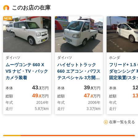
このお店の在庫
NEW
ダイハツ
ダイハツ
ホンダ
ムーヴコンテ 660 X
ハイゼットトラック
フリード+ 1.5
VS ナビ・TV・バック
660 エアコン・パワス
ダセンシング 
カメラ装着
テスペシャル 3方開
固定装置/スタ
4WD エアコン・パワ
ス付き
43
39
1
本体
.3
万円
本体
.9
万円
本体
ーステアリング・車検
49
47
1
総額
.8
万円
総額
.8
万円
総額
10年8月
年式
2014
年
年式
2006
年
年式
走行
5.8
万km
走行
3.3
万km
走行
在庫一覧を見る