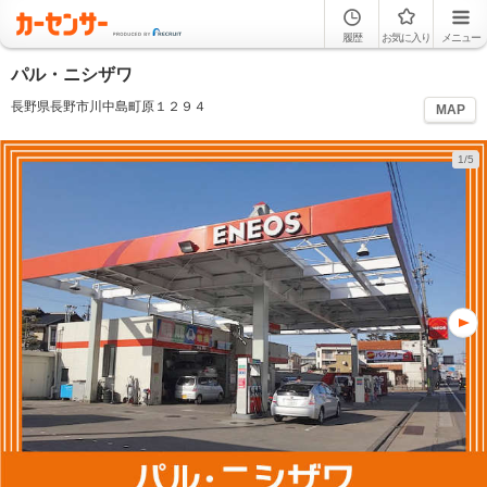
履歴
お気に入り
メニュー
パル・ニシザワ
長野県長野市川中島町原１２９４
MAP
1/5