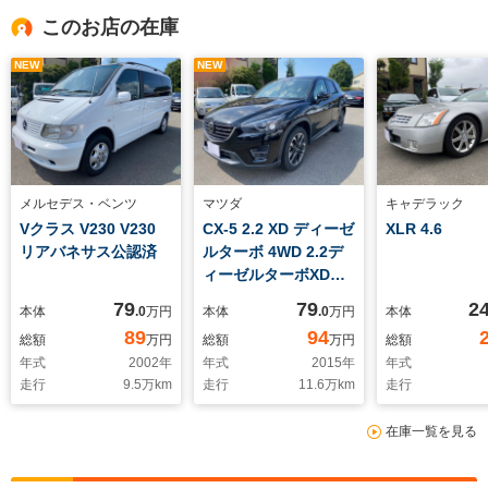
このお店の在庫
NEW
NEW
メルセデス・ベンツ
マツダ
キャデラック
Vクラス V230 V230
CX-5 2.2 XD ディーゼ
XLR 4.6
リアバネサス公認済
ルターボ 4WD 2.2デ
ィーゼルターボXD
4WD ワンオーナー
79
79
2
本体
.0
万円
本体
.0
万円
本体
89
94
総額
万円
総額
万円
総額
年式
2002
年
年式
2015
年
年式
走行
9.5
万km
走行
11.6
万km
走行
在庫一覧を見る