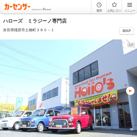
履歴
お気に入り
メニュー
ハローズ ミラジーノ専門店
奈良県橿原市土橋町３８０－１
MAP
1/7