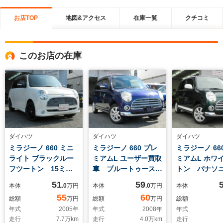
お店TOP
地図&アクセス
在庫一覧
クチコミ
このお店の在庫
ダイハツ
ダイハツ
ダイハツ
ミラジーノ 660 ミニ
ミラジーノ 660 プレ
ミラジーノ 66
ライト ブラックルー
ミアムL ユーザー買取
ミアムL ホワ
フツートン 15ミニ
車 ブルートゥースナ
トン パナソニ
ライトホイール ケン
ビテレビ ETC ドラ
ワイドSDナビ
51
59
本体
.0
万円
本体
.0
万円
本体
ウッドナビブルートゥ
レコ360度
ブルートゥース
55
60
総額
万円
総額
万円
総額
ース デジタルミラー
年式
2005
年
年式
2008
年
年式
ドラレコ前後 ETC
走行
7.7
万km
走行
4.0
万km
走行
モモウッドコンビハン