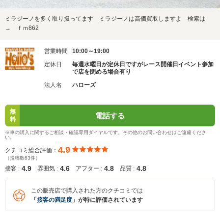
ミラジーノを多く取り扱ってます ミラジーノは高価買取しますよ 検索は
→ ｆｍ862
営業時間
10:00～19:00
定休日
毎週水曜日が定休日ですがレース開催日イベント参加
で店を閉める場合有り
法人名
ハローズ
無
電話する
料
※車の購入に関するご相談・確認専用ダイヤルです。その他のお問い合わせはご遠慮くださ
い。
4.9
クチコミ総合評価：
（投稿数63件）
4.9
4.6
4.8
4.8
接客 :
雰囲気 :
アフター :
品質 :
この販売店で購入された方のクチコミでは
「
接客の満足度
」が特に評価されています