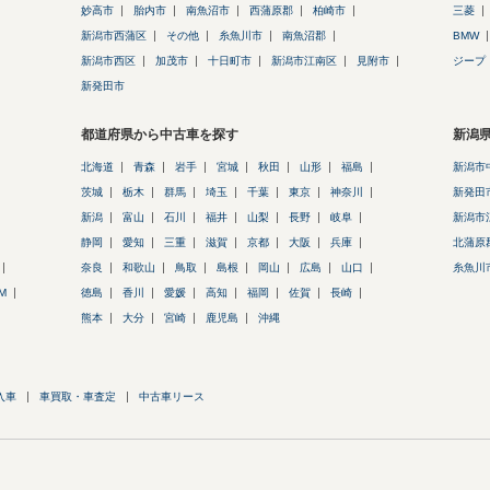
妙高市
胎内市
南魚沼市
西蒲原郡
柏崎市
三菱
新潟市西蒲区
その他
糸魚川市
南魚沼郡
BMW
新潟市西区
加茂市
十日町市
新潟市江南区
見附市
ジープ
新発田市
都道府県から中古車を探す
新潟
北海道
青森
岩手
宮城
秋田
山形
福島
新潟市
茨城
栃木
群馬
埼玉
千葉
東京
神奈川
新発田
新潟
富山
石川
福井
山梨
長野
岐阜
新潟市
静岡
愛知
三重
滋賀
京都
大阪
兵庫
北蒲原
奈良
和歌山
鳥取
島根
岡山
広島
山口
糸魚川
M
徳島
香川
愛媛
高知
福岡
佐賀
長崎
熊本
大分
宮崎
鹿児島
沖縄
入車
車買取・車査定
中古車リース