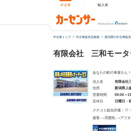
中古車
輸入車
中古車トップ
中古車販売店検索
新潟県の中古車販売
有限会社 三和モー
あなたの町の車屋さん
法人名
有限会社
住所
新潟県上
営業時間
09:00～1
定休日
日曜日・
クチコミ総合評価：
-
-
接客：
雰囲気：
アフタ