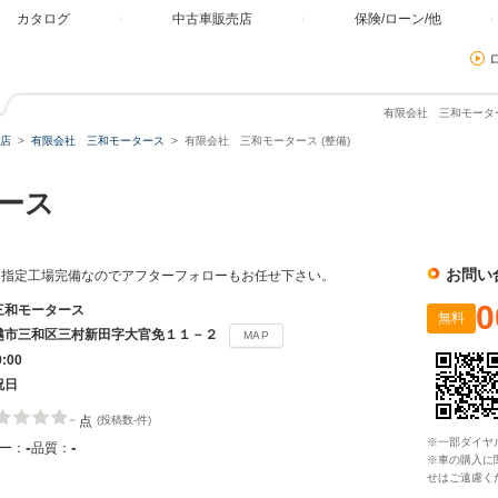
カタログ
中古車販売店
保険/ローン/他
有限会社 三和モーター
店
有限会社 三和モータース
有限会社 三和モータース (整備)
タース
お問い
！指定工場完備なのでアフターフォローもお任せ下さい。
0
三和モータース
無料
越市三和区三村新田字大官免１１－２
MAP
9:00
祝日
-
点
(投稿数-件)
※一部ダイヤ
-
-
ー：
品質：
※車の購入に
せはご遠慮く