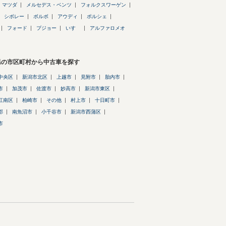
マツダ
メルセデス・ベンツ
フォルクスワーゲン
シボレー
ボルボ
アウディ
ポルシェ
フォード
プジョー
いすゞ
アルファロメオ
県の市区町村から中古車を探す
中央区
新潟市北区
上越市
見附市
胎内市
市
加茂市
佐渡市
妙高市
新潟市東区
江南区
柏崎市
その他
村上市
十日町市
郡
南魚沼市
小千谷市
新潟市西蒲区
市