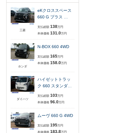
eKクロススペース
660 G プラス …
138
支払総額
万円
三菱
131.0
本体価格
万円
N-BOX 660 4WD
165
支払総額
万円
158.0
本体価格
万円
ホンダ
ハイゼットトラッ
ク 660 スタンダ…
103
支払総額
万円
ダイハツ
96.0
本体価格
万円
ムーヴ 660 G 4WD
195
支払総額
万円
183.8
本体価格
万円