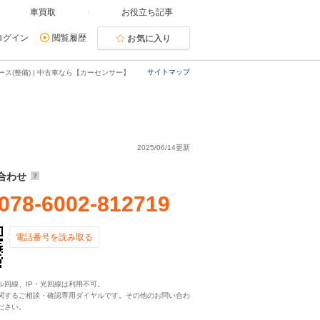
車買取
お役立ち記事
ログイン
閲覧履歴
お気に入り
サイトマップ
ス(整備) | 中古車なら【カーセンサー】
2025/06/14更新
合わせ
078-6002-812719
電話番号を読み取る
ル回線、IP・光回線は利用不可。
関するご相談・確認専用ダイヤルです。その他のお問い合わ
ださい。