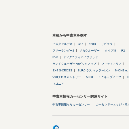
車種から中古車を探す
ビスタアルデオ
G15
620R
リビエラ
フリーランダー2
メガクルーザー
タイプIII
R2
RV8
ディグニティハイブリッド
ランドクルーザー70ピックアップ
フィットアリア
SX4 S-CROSS
SLRクラス マクラーレン
N-ONE e:
V90クロスカントリー
5008
ミニキャブミーブ
X
ワゴニア
中古車情報カーセンサー関連サイト
中古車情報ならカーセンサー
カーセンサーエッジ・輸