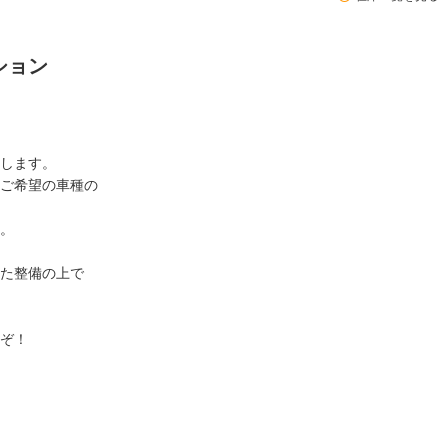
ション
します。
ご希望の車種の
。
た整備の上で
ぞ！