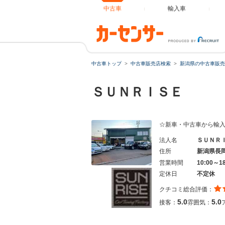
中古車
輸入車
中古車トップ
中古車販売店検索
新潟県の中古車販売
ＳＵＮＲＩＳＥ
☆新車・中古車から輸
法人名
ＳＵＮＲ
住所
新潟県長
営業時間
10:00～1
定休日
不定休
クチコミ総合評価：
5.0
5.0
接客：
雰囲気：