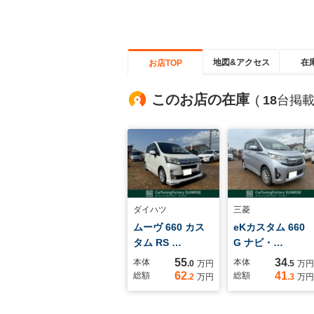
地図&アクセス
在
お店TOP
このお店の在庫
(
18
台掲載
ダイハツ
三菱
ムーヴ 660 カス
eKカスタム 660
タム RS …
G ナビ・…
55
34
本体
本体
.0
万円
.5
万円
62
41
総額
総額
.2
万円
.3
万円