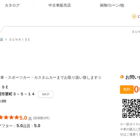
カタログ
中古車販売店
保険/ローン/他
ＳＵ
店
ＳＵＮＲＩＳＥ
お問い
入車・スポーツカー・カスタムカーまでお取り扱い致します☆
0
ＩＳＥ
無料
岡市要町３－５－１４
MAP
8:00
5.0
点
(投稿数3件)
※一部ダイヤ
5.0
5.0
アフター：
品質：
※車の購入に
せはご遠慮く