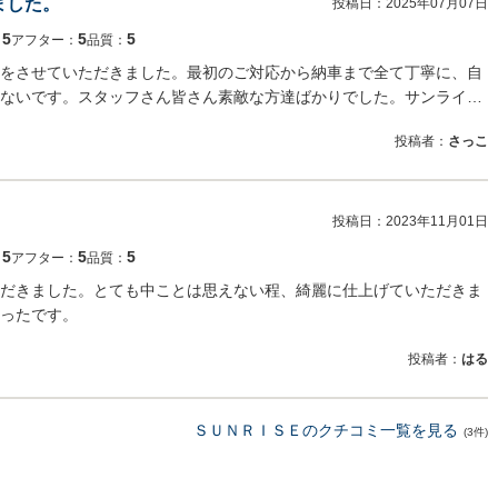
ました。
投稿日：
2025年07月07日
5
5
5
：
アフター：
品質：
をさせていただきました。最初のご対応から納車まで全て丁寧に、自
ないです。スタッフさん皆さん素敵な方達ばかりでした。サンライ…
投稿者：
さっこ
投稿日：
2023年11月01日
5
5
5
：
アフター：
品質：
だきました。とても中ことは思えない程、綺麗に仕上げていただきま
ったです。
投稿者：
はる
ＳＵＮＲＩＳＥのクチコミ一覧を見る
(3件)