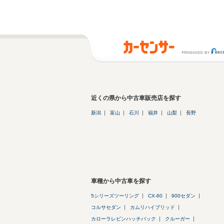
近くの県から中古車販売店を探す
新潟
富山
石川
福井
山梨
長野
車種から中古車を探す
5シリーズツーリング
CX-60
900セダン
コルサセダン
カムリハイブリッド
カローラレビンハッチバック
クルーガー