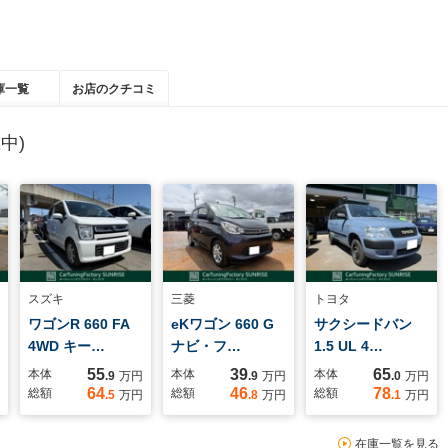
庫一覧
お店のクチコミ
中)
スズキ
三菱
トヨタ
ワゴンR 660 FA
eKワゴン 660 G
サクシードバン
4WD キー…
ナビ・フ…
1.5 UL 4…
55
39
65
本体
本体
本体
.9
万円
.9
万円
.0
万円
64
46
78
総額
総額
総額
.5
万円
.8
万円
.1
万円
在庫一覧を見る