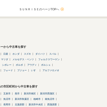
ＳＵＮＲＩＳＥのページTOPへ
カーから中古車を探す
日産
ホンダ
スズキ
ダイハツ
スバル
マツダ
メルセデス・ベンツ
フォルクスワーゲン
シボレー
ボルボ
アウディ
ポルシェ
フォード
プジョー
いすゞ
アルファロメオ
県の市区町村から中古車を探す
五泉市
燕市
新潟市南区
新潟市西蒲区
魚沼市
新潟市秋葉区
柏崎市
南魚沼市
長岡市
北蒲原郡
新潟市中央区
西蒲原郡