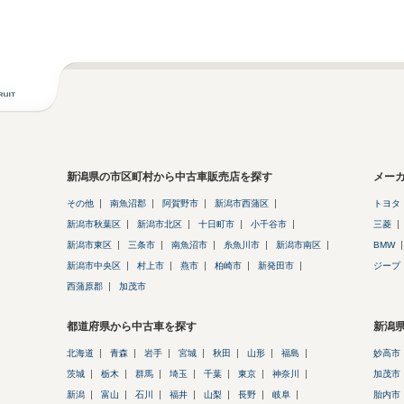
新潟県の市区町村から中古車販売店を探す
メー
その他
南魚沼郡
阿賀野市
新潟市西蒲区
トヨタ
新潟市秋葉区
新潟市北区
十日町市
小千谷市
三菱
新潟市東区
三条市
南魚沼市
糸魚川市
新潟市南区
BMW
新潟市中央区
村上市
燕市
柏崎市
新発田市
ジープ
西蒲原郡
加茂市
都道府県から中古車を探す
新潟
北海道
青森
岩手
宮城
秋田
山形
福島
妙高市
茨城
栃木
群馬
埼玉
千葉
東京
神奈川
加茂市
新潟
富山
石川
福井
山梨
長野
岐阜
胎内市