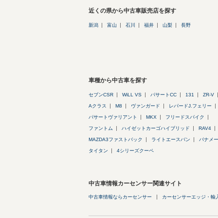
近くの県から中古車販売店を探す
新潟
富山
石川
福井
山梨
長野
車種から中古車を探す
セブンCSR
WiLL VS
パサートCC
131
ZR-V
Aクラス
M8
ヴァンガード
レパードJ.フェリー
パサートヴァリアント
MKX
フリードスパイク
ファントム
ハイゼットカーゴハイブリッド
RAV4
MAZDA3ファストバック
ライトエースバン
パナメ
タイタン
4シリーズクーペ
中古車情報カーセンサー関連サイト
中古車情報ならカーセンサー
カーセンサーエッジ・輸