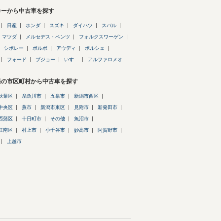
カーから中古車を探す
日産
ホンダ
スズキ
ダイハツ
スバル
マツダ
メルセデス・ベンツ
フォルクスワーゲン
シボレー
ボルボ
アウディ
ポルシェ
フォード
プジョー
いすゞ
アルファロメオ
県の市区町村から中古車を探す
秋葉区
糸魚川市
五泉市
新潟市西区
中央区
燕市
新潟市東区
見附市
新発田市
西蒲区
十日町市
その他
魚沼市
江南区
村上市
小千谷市
妙高市
阿賀野市
上越市