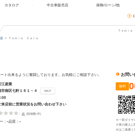
カタログ
中古車販売店
保険/ローン/他
Ｔｏｍｉｅ 
店
Ｔｏｍｉｅ Ｃａｒｓ
ｓ
お問い
ポート出来るように奮闘しております。お気軽にご相談下さい。
0
富江産業
無料
潟市南区七軒１６１－４
MAP
8:00
ご来店前に営業状況をお問い合わせ下さい
-
点
(投稿数-件)
※一部ダイヤ
-
-
ー：
品質：
※車の購入に
せはご遠慮く