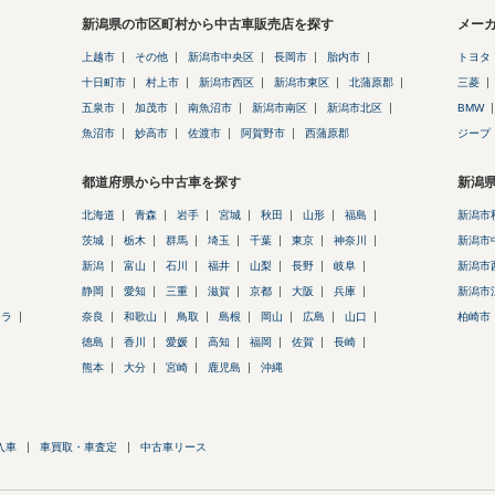
新潟県の市区町村から中古車販売店を探す
メー
上越市
その他
新潟市中央区
長岡市
胎内市
トヨタ
十日町市
村上市
新潟市西区
新潟市東区
北蒲原郡
三菱
五泉市
加茂市
南魚沼市
新潟市南区
新潟市北区
BMW
魚沼市
妙高市
佐渡市
阿賀野市
西蒲原郡
ジープ
都道府県から中古車を探す
新潟
北海道
青森
岩手
宮城
秋田
山形
福島
新潟市
茨城
栃木
群馬
埼玉
千葉
東京
神奈川
新潟市
新潟
富山
石川
福井
山梨
長野
岐阜
新潟市
静岡
愛知
三重
滋賀
京都
大阪
兵庫
新潟市
ーラ
奈良
和歌山
鳥取
島根
岡山
広島
山口
柏崎市
徳島
香川
愛媛
高知
福岡
佐賀
長崎
熊本
大分
宮崎
鹿児島
沖縄
入車
車買取・車査定
中古車リース