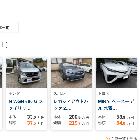
庫一覧
中)
ホンダ
スバル
トヨタ
N-WGN 660 G ス
レガシィアウトバ
MIRAI ベースモデ
タイリッ…
ック 2.…
ル 水素…
33
209
58
本体
本体
本体
.0
万円
.9
万円
.8
万円
37
219
64
総額
総額
総額
.5
万円
.7
万円
.8
万円
在庫一覧を見る