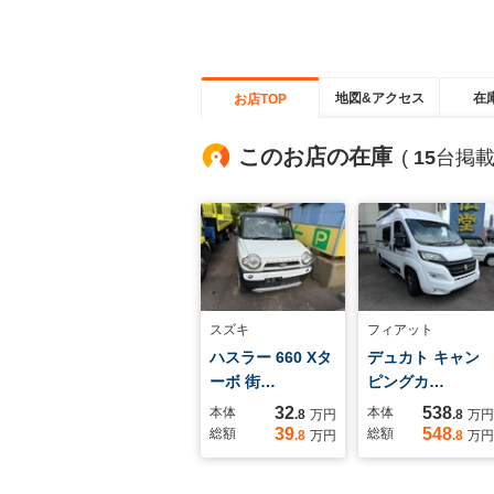
地図&アクセス
在
お店TOP
このお店の在庫
(
15
台掲載
スズキ
フィアット
ハスラー 660 Xタ
デュカト キャン
ーボ 街…
ピングカ…
32
538
本体
本体
.8
万円
.8
万円
39
548
総額
総額
.8
万円
.8
万円