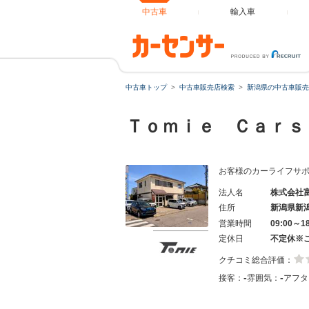
中古車
輸入車
中古車トップ
中古車販売店検索
新潟県の中古車販売
Ｔｏｍｉｅ Ｃａｒ
お客様のカーライフサ
法人名
株式会社
住所
新潟県新
営業時間
09:00～1
定休日
不定休※
クチコミ総合評価：
-
-
接客：
雰囲気：
アフタ