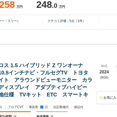
258
248
.0
万円
万円
ツー・スリー）
クチコミ評価：
5
点（
1
件）
ス 1.5 ハイブリッド Z ワンオーナ
年式
10.5インチナビ・フルセグTV トヨタ
2024
(R06)
イト アラウンドビューモニター カラ
ディスプレイ アダプティブハイビー
地仕様 TVキット ETC スマートキ
お気に入
Ｖ
フロアCVT
薄灰青
法定整備付
保証付
支払総額
本体価格