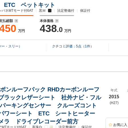
 ETC ベットキット
ンパネMTモード付6AT
黒Ｍ
法定整備付
保証付
支払総額
本体価格
450
438
.0
万円
万円
ツー・スリー）
クチコミ評価：
5
点（
1
件）
カーボンルーフパック RHDカーボンルーフ
年式
ブラックレザーシート 社外ナビ・フル
2015
(H27)
 パーキングセンサー クルーズコント
パワーシート ETC シートヒーター
メラ ドライブレコーダー前方
お気に入
アMTモード付6AT
真珠白
法定整備付
保証付