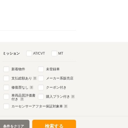
ミッション
AT/CVT
MT
新着物件
未登録車
支払総額あり
メーカー系販売店
修復歴なし
クーポン付き
車両品質評価書
購入プラン付き
付き
カーセンサーアフター保証対象車
検索する
条件をクリア