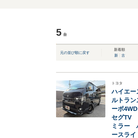
5
台
NEW
NEW
NEW
新着順
元の並び順に戻す
新
古
トヨタ
ハイエース
ルトラン
ーボ4W
セグTV
ミラー 
ースライ