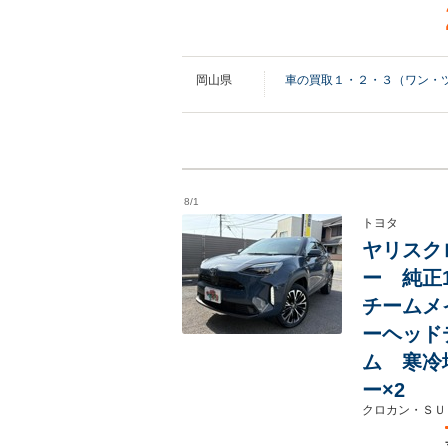
岡山県
車の買取１・２・３（ワン・
8/1
トヨタ
ヤリスクロ
ー 純正
チームメ
ーヘッド
ム 寒冷
ー×2
クロカン・ＳＵ