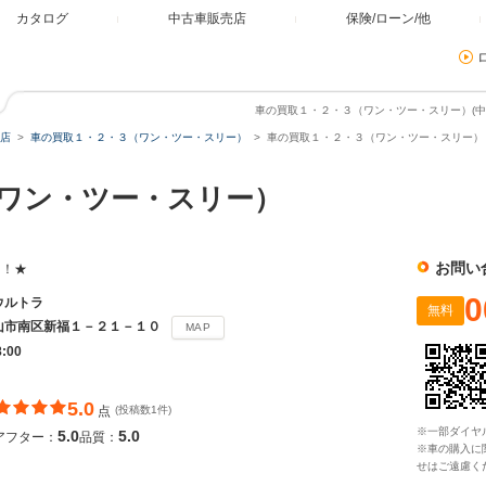
カタログ
中古車販売店
保険/ローン/他
車の買取１・２・３（ワン・ツー・スリー）(中古
店
車の買取１・２・３（ワン・ツー・スリー）
車の買取１・２・３（ワン・ツー・スリー） 
（ワン・ツー・スリー）
お問い
！！★
0
ウルトラ
無料
山市南区新福１－２１－１０
MAP
8:00
5.0
点
(投稿数1件)
※一部ダイヤ
5.0
5.0
アフター：
品質：
※車の購入に
せはご遠慮く