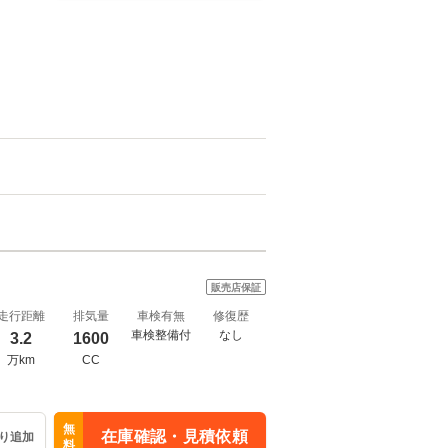
販売店保証
走行距離
排気量
車検有無
修復歴
車検整備付
なし
3.2
1600
万km
CC
無
在庫確認・見積依頼
り追加
料