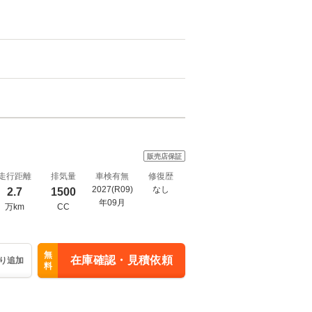
販売店保証
走行距離
排気量
車検有無
修復歴
2027(R09)
なし
2.7
1500
年09月
万km
CC
無
在庫確認・見積依頼
り追加
料