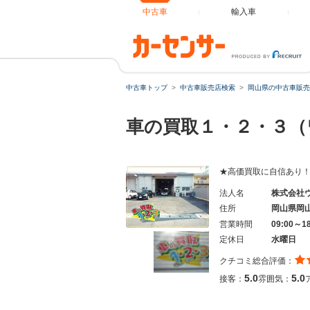
中古車
輸入車
中古車トップ
中古車販売店検索
岡山県の中古車販売
車の買取１・２・３
★高価買取に自信あり
法人名
株式会社
住所
岡山県岡
営業時間
09:00～1
定休日
水曜日
クチコミ総合評価：
5.0
5.0
接客：
雰囲気：