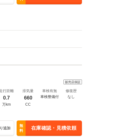
販売店保証
走行距離
排気量
車検有無
修復歴
車検整備付
なし
0.7
660
万km
CC
無
在庫確認・見積依頼
り追加
料