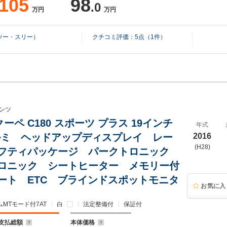
105
98
.0
万円
万円
ツー・スリー）
クチコミ評価：
5
点（
1
件）
ンツ
ーペ C180 スポーツ プラス 19インチ
年式
ルミ ヘッドアップディスプレイ レー
2016
(H28)
フティパッケージ パークトロニック
ロニック シートヒーター メモリー付
ート ETC ブラインドスポットモニタ
お気に入
ムMTモード付7AT
白
法定整備付
保証付
支払総額
本体価格