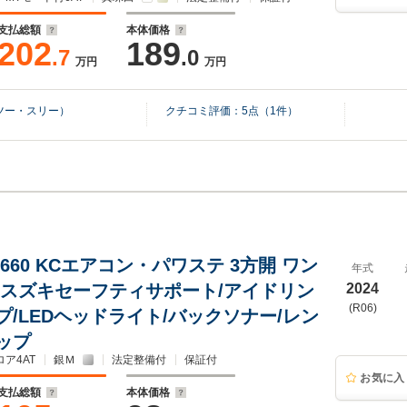
支払総額
本体価格
202
189
.7
.0
万円
万円
ツー・スリー）
クチコミ評価：
5
点（
1
件）
660 KCエアコン・パワステ 3方開 ワン
年式
/スズキセーフティサポート/アイドリン
2024
(R06)
プ/LEDヘッドライト/バックソナー/レン
ップ
ロア4AT
銀Ｍ
法定整備付
保証付
お気に入
支払総額
本体価格