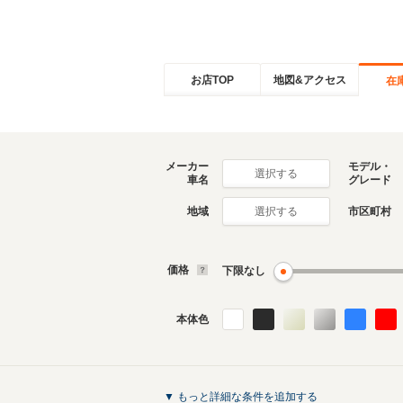
お店TOP
地図&アクセス
在
メーカー
モデル・
選択する
車名
グレード
地域
市区町村
選択する
価格
下限なし
本体色
▼ もっと詳細な条件を追加する