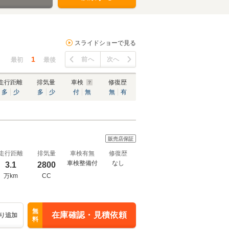
スライドショーで見る
1
前へ
次へ
最初
最後
走行距離
排気量
車検
修復歴
多
少
多
少
付
無
無
有
販売店保証
走行距離
排気量
車検有無
修復歴
車検整備付
なし
3.1
2800
万km
CC
無
在庫確認・見積依頼
り追加
料