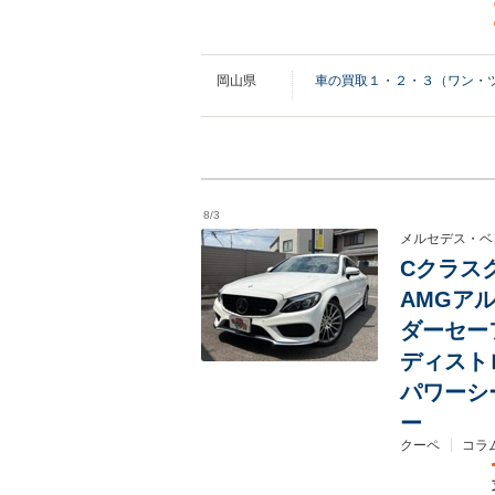
岡山県
車の買取１・２・３（ワン・
8/3
メルセデス・ベ
Cクラスク
AMGア
ダーセー
ディスト
パワーシ
ー
クーペ
コラ