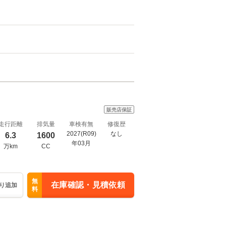
販売店保証
走行距離
排気量
車検有無
修復歴
2027(R09)
なし
6.3
1600
年03月
万km
CC
無
在庫確認・見積依頼
り追加
料