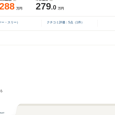
288
279
.0
万円
万円
ツー・スリー）
クチコミ評価：
5
点（
1
件）
る