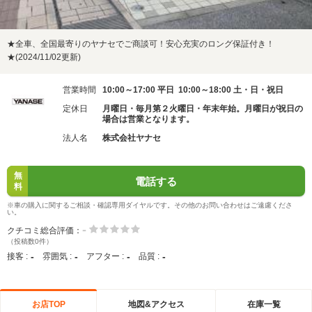
★全車、全国最寄りのヤナセでご商談可！安心充実のロング保証付き！
★(2024/11/02更新)
営業時間
10:00～17:00 平日 10:00～18:00 土・日・祝日
定休日
月曜日・毎月第２火曜日・年末年始。月曜日が祝日の
場合は営業となります。
法人名
株式会社ヤナセ
無
電話する
料
※車の購入に関するご相談・確認専用ダイヤルです。その他のお問い合わせはご遠慮くださ
い。
-
クチコミ総合評価：
（投稿数0件）
-
-
-
-
接客 :
雰囲気 :
アフター :
品質 :
お店TOP
地図&アクセス
在庫一覧