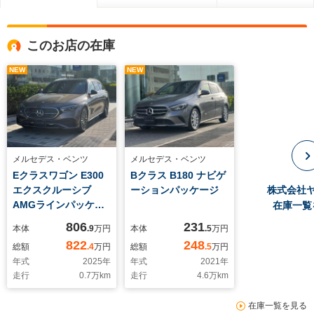
このお店の在庫
NEW
NEW
メルセデス・ベンツ
メルセデス・ベンツ
Eクラスワゴン E300
Bクラス B180 ナビゲ
エクスクルーシブ
ーションパッケージ
株式会社
AMGラインパッケー
在庫一覧
ジ (ISG搭載モデル)
806
231
本体
.9
万円
本体
.5
万円
MP202501 レザーエ
822
248
総額
.4
万円
総額
.5
万円
クスクルーシブパッケ
年式
2025
年
年式
2021
年
ージ
走行
0.7
万km
走行
4.6
万km
在庫一覧を見る