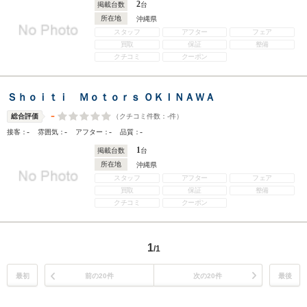
2
掲載台数
台
所在地
沖縄県
スタッフ
アフター
フェア
買取
保証
整備
クチコミ
クーポン
Ｓｈｏｉｔｉ Ｍｏｔｏｒｓ ＯＫＩＮＡＷＡ
-
（クチコミ件数：
-
件）
総合評価
-
-
-
-
接客：
雰囲気：
アフター：
品質：
1
掲載台数
台
所在地
沖縄県
スタッフ
アフター
フェア
買取
保証
整備
クチコミ
クーポン
1
/1
最初
前の20件
次の20件
最後