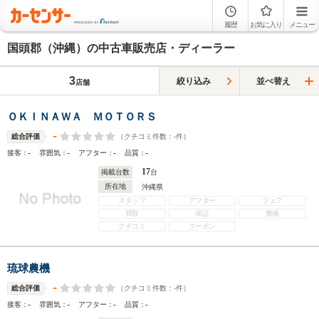
履歴
お気に入り
メニュー
国頭郡（沖縄）の中古車販売店・ディーラー
3
絞り込み
並べ替え
店舗
ＯＫＩＮＡＷＡ ＭＯＴＯＲＳ
-
（クチコミ件数：
-
件）
総合評価
-
-
-
-
接客：
雰囲気：
アフター：
品質：
17
掲載台数
台
所在地
沖縄県
スタッフ
アフター
フェア
買取
保証
整備
クチコミ
クーポン
琉球農機
-
（クチコミ件数：
-
件）
総合評価
-
-
-
-
接客：
雰囲気：
アフター：
品質：