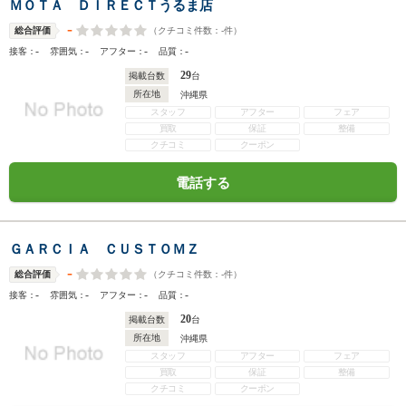
ＭＯＴＡ ＤＩＲＥＣＴうるま店
-
（クチコミ件数：
-
件）
総合評価
-
-
-
-
接客：
雰囲気：
アフター：
品質：
29
掲載台数
台
所在地
沖縄県
スタッフ
アフター
フェア
買取
保証
整備
クチコミ
クーポン
電話する
ＧＡＲＣＩＡ ＣＵＳＴＯＭＺ
-
（クチコミ件数：
-
件）
総合評価
-
-
-
-
接客：
雰囲気：
アフター：
品質：
20
掲載台数
台
所在地
沖縄県
スタッフ
アフター
フェア
買取
保証
整備
クチコミ
クーポン