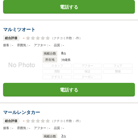
電話する
マルミツオート
-
（クチコミ件数：
-
件）
総合評価
-
-
-
-
接客：
雰囲気：
アフター：
品質：
8
掲載台数
台
所在地
沖縄県
スタッフ
アフター
フェア
買取
保証
整備
クチコミ
クーポン
電話する
マールレンタカー
-
（クチコミ件数：
-
件）
総合評価
-
-
-
-
接客：
雰囲気：
アフター：
品質：
2
掲載台数
台