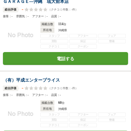
ＧＡＲＡＧＥ―沖縄 琉大前本店
-
（クチコミ件数：
-
件）
総合評価
-
-
-
-
接客：
雰囲気：
アフター：
品質：
114
掲載台数
台
所在地
沖縄県
スタッフ
アフター
フェア
買取
保証
整備
クチコミ
クーポン
電話する
（有）平成エンタープライス
-
（クチコミ件数：
-
件）
総合評価
-
-
-
-
接客：
雰囲気：
アフター：
品質：
60
掲載台数
台
所在地
沖縄県
スタッフ
アフター
フェア
買取
保証
整備
クチコミ
クーポン