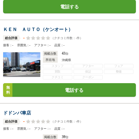
電話する
ＫＥＮ ＡＵＴＯ（ケンオート）
-
（クチコミ件数：
-
件）
総合評価
-
-
-
-
接客：
雰囲気：
アフター：
品質：
43
掲載台数
台
所在地
沖縄県
スタッフ
アフター
フェア
買取
保証
整備
クチコミ
クーポン
無
電話する
料
ドドンパ車店
-
（クチコミ件数：
-
件）
総合評価
-
-
-
-
接客：
雰囲気：
アフター：
品質：
39
掲載台数
台