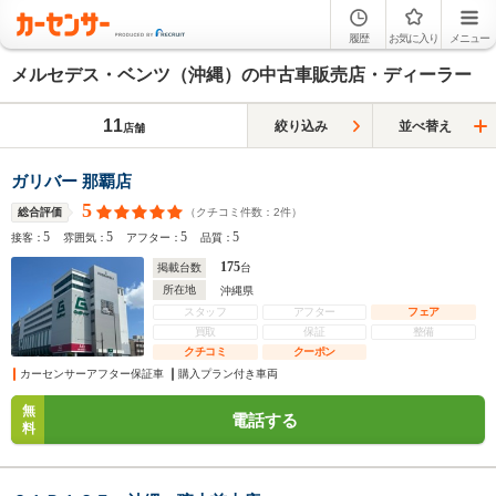
履歴
お気に入り
メニュー
メルセデス・ベンツ（沖縄）の中古車販売店・ディーラー
11
絞り込み
並べ替え
店舗
ガリバー 那覇店
5
（クチコミ件数：
2
件）
総合評価
5
5
5
5
接客：
雰囲気：
アフター：
品質：
175
掲載台数
台
所在地
沖縄県
スタッフ
アフター
フェア
買取
保証
整備
クチコミ
クーポン
カーセンサーアフター保証車
購入プラン付き車両
無
電話する
料