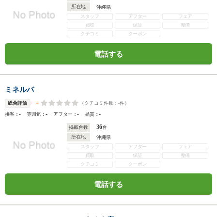
所在地
沖縄県
スタッフ
アフター
フェア
買取
保証
整備
クチコミ
クーポン
電話する
ミネルバ
-
（クチコミ件数：
-
件）
総合評価
-
-
-
-
接客：
雰囲気：
アフター：
品質：
36
掲載台数
台
所在地
沖縄県
スタッフ
アフター
フェア
買取
保証
整備
クチコミ
クーポン
電話する