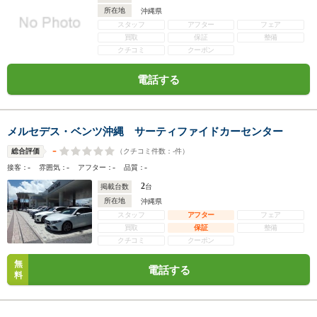
所在地
沖縄県
スタッフ
アフター
フェア
買取
保証
整備
クチコミ
クーポン
電話する
メルセデス・ベンツ沖縄 サーティファイドカーセンター
-
（クチコミ件数：
-
件）
総合評価
-
-
-
-
接客：
雰囲気：
アフター：
品質：
2
掲載台数
台
所在地
沖縄県
スタッフ
アフター
フェア
買取
保証
整備
クチコミ
クーポン
無
電話する
料