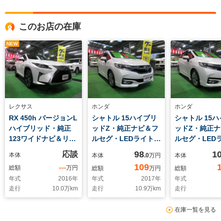
このお店の在庫
NEW
レクサス
ホンダ
ホンダ
RX 450h バージョンL
シャトル 15ハイブリ
シャトル 15
ハイブリッド・純正
ッドZ・純正ナビ＆フ
ッドZ・純正
123ワイドナビ＆リア
ルセグ・LEDライト・
ルセグ・LED
エンタメ・白革・パノ
バックカメラ・ハーフ
バックカメラ・
98
1
応談
本体
本体
.0
万円
本体
ラマガ
レザー・エア
ドラレコ・ハ
109
---
総額
万円
総額
万円
総額
年式
2016
年
年式
2017
年
年式
走行
10.0
万km
走行
10.9
万km
走行
在庫一覧を見る