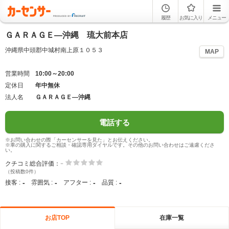
履歴
お気に入り
メニュー
ＧＡＲＡＧＥ―沖縄 琉大前本店
沖縄県中頭郡中城村南上原１０５３
MAP
営業時間
10:00～20:00
定休日
年中無休
法人名
ＧＡＲＡＧＥ―沖縄
電話する
※お問い合わせの際「カーセンサーを見た」とお伝えください。
※車の購入に関するご相談・確認専用ダイヤルです。その他のお問い合わせはご遠慮くださ
い。
-
クチコミ総合評価：
（投稿数0件）
-
-
-
-
接客 :
雰囲気 :
アフター :
品質 :
お店TOP
在庫一覧